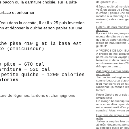
e bacon ou la garniture choisie, sur la pâte
de graines; je...
Gâteau roulé crème diplo
Voilà un classique gâtea
urface et enfourner
la crème ) garni d'une c
montée à la chantilly) La 
maison (zestes d'orange 
'eau dans la cocotte, II et II x 25 puis Inversion
roué...
Gâteau de noix moelleux
0 mn et déposer la quiche et son papier sur une
délicieux
Il y avait très longtemp
recette de gâteau de noix
que nous apportait régul
(école de naturopathie) ..
che pèse 410 g et la base est
gustatif!...
te (omnicuiseur)
A PROPOS DE MOI, B
À propos de moi Bienve
parcours est un voyage 
bien-être et de la cuisi
nombreuses années (2006 
 pâte = 670 cal
thérapeute dans...
arniture = 530 cal
Aubergine éventail sauce
 petite quiche = 1200 calories
mozzarelle
J'adore les aubergines et
alories
comme beaucoup d'autres
n'en mangions qu'en ratato
l'ancienne (la mienne re
tomate...
Petite Quiche pour solo
iture de légumes, lardons et champignons
omnicuiseur
On mange beaucoup trop 
on a envie d'en reprendr
est souvent tenté d'en pr
semaine! Alors, vivant seul
Que faire de simple et t
griller
J'ai eu la surprise hier 
abimés, devant ma porte
aubergines (juste un peu f