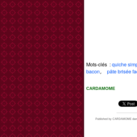
Mots-clés :
quiche sim
bacon
pâte brisée fa
,
CARDAMOME
Published by CARDAMOME
da