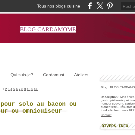
Tous nos blogs cuisine
BLOG CARDAMOME
L
Qui suis-je?
Cardamust
Ateliers
Blog
: BLOG CARDAM
1
2
3
4
5
6
7
8
9
10
>
>>
Description
: Mes écrits
gastro,pâtisserie,peintu
 pour solo au bacon ou
humour souvent, cynisme
authenticité....résultats
our ou omnicuiseur
fond alléchant, mes R
Contact
DIVERS INFO