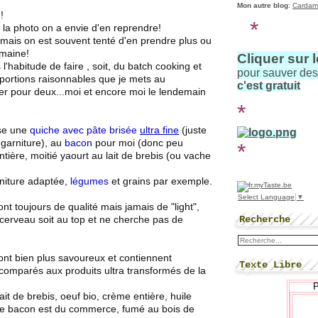
Mon autre blog
:
Cardam
!
*
 la photo on a envie d'en reprendre!
 mais on est souvent tenté d'en prendre plus ou
emaine!
Cliquer sur 
is l'habitude de faire , soit, du batch cooking et
pour sauver de
portions raisonnables que je mets au
c'est gratuit
ner pour deux...moi et encore moi le lendemain
*
ose une
quiche avec pâte brisée
ultra fine
(juste
garniture), au
bacon
pour moi (donc peu
*
ntière, moitié yaourt au lait de brebis (ou vache
niture adaptée,
légumes
et grains par exemple.
Select Language
▼
sont toujours de qualité mais jamais de "light",
Recherche
u cerveau soit au top et ne cherche pas de
ont bien plus savoureux et contiennent
Texte Libre
 (comparés aux produits ultra transformés de la
lait de brebis, oeuf bio, crème entière, huile
l le bacon est du commerce, fumé au bois de