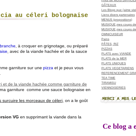
FINS de MOIS DIFFICI
GÂTEAUX
Les Blogs que j'aime visit
ccia au céleri bolognaise
Liens divers partenaires
MENUS (propositions)
MUSIQUE,mes coups de
MUSIQUE,mes coups de
OMNICUISEUR
Pains
PÂTES, RIZ
 branche
, à croquer en grignotage, ou préparé
PIZZAS
aise
, avec de la viande hachée et de la sauce
PLATS avec VIANDE
PLATS de la MER
PLATS UNIQUES
 comme garniture sur une
pizza
et je peux vous
PLATS VEGETARIENS
.
REFERENCEMENT GRA
TEA TIME
TIRAMISU
ri et de la viande hachée comme garniture de
VIENNOISERIES
ré ma garniture comme une sauce bolognaise en
MERCI A MES L
 surcuire les morceaux de céleri
, on a le goût
ersion VG
en supprimant la viande dans la
Ce blog a e