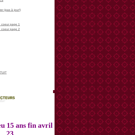
LES
er (pas à jour!)
 coeur page 1
 coeur page 2
TUIT
ECTEURS
u 15 ans fin avril
23