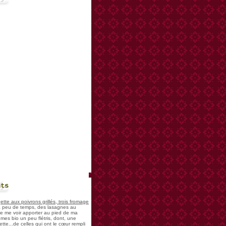
nts
te aux poivrons grillés, trois fromage
 a peu de temps, des lasagnes au
 de me voir apporter au pied de ma
mes bio un peu flétris, dont, une
tte...de celles qui ont le cœur rempli