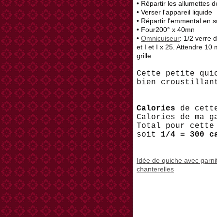
• Répartir les allumettes d
• Verser l'appareil liquide
• Répartir l'emmental en s
• Four200° x 40mn
•
Omnicuiseur
: 1/2 verre d
et I et I x 25. Attendre 1
grille
Cette petite qui
bien croustillan
Calories
de cette
Calories de ma g
Total pour cette
soit
1/4 = 300 c
Idée de quiche avec garn
chanterelles