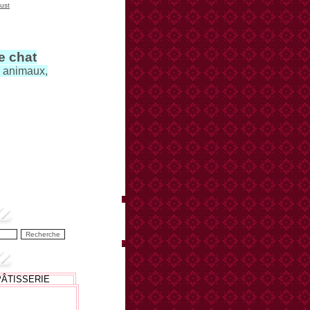
ust
le chat
s animaux,
PÂTISSERIE