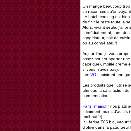
On mange beaucoup trop 
Je reconnais qu'en voyant
Le batch cooking est bien
de finir le reste toute la s
Alors, vivant seule, j'ai pr
immédiatement, faire des 
congélateur, soit de cuisi
ou au congélateur!
Aujourd'hui je vous prop
assez pour supporter une 
calorique), moitié crème e
si vous n'avez pas).
Les
VG
choisiront une gar
Les produits que j'utilise 
afin que la satisfaction d
compensation...
Faits "maison"
nos plats s
infiniment moins d'aditifs
malbouffe).
Ici, farine T65 bio, yaourt 
d'olive dans la pâte. Seu