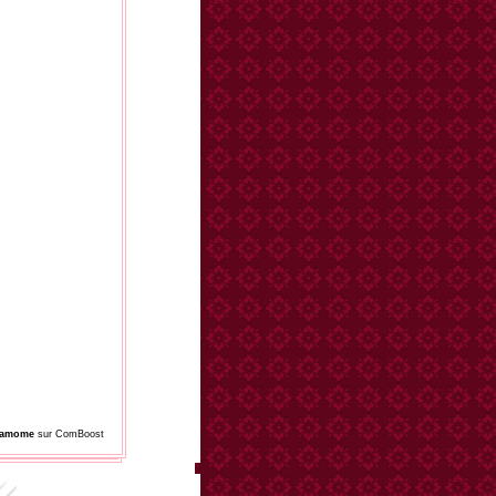
damome
sur ComBoost