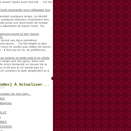
aviver. Après avoir tout trié.... J'ai fait
umé mozzarelle pour célibataire four
pendant quelques temps, j'ai décidé
der quelques réserves, notamment des
vais aussi une demi boite de tomate
es allumettes de bacon fumé. J'ai
oignons rouge et vert, bacon,
VG
a donné ses deux premières
ne jaune.... J'ai fait simple et plus
i vous ne voulez pas utiliser de bacon,
 : ♦ Soit par du riz, de préférence
u poivron et petits pois et riz créole
de temps que des gens, dans une
ale m'ont demandé où trouver de la
ur ai dit que je ne savais pas en
iqué comment la faire simplement et à
Index) À Actualiser...
sentation de mon blog...
IES
, Maghreb
OLAT
S
NNES
POISSON