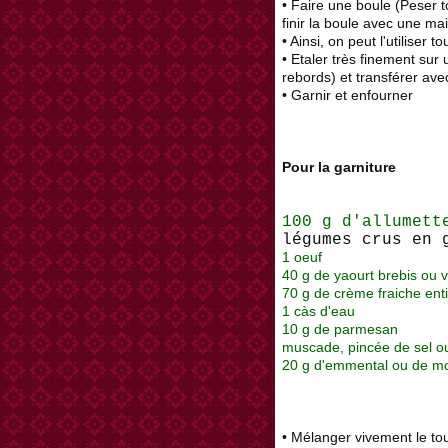
• Faire une boule (Peser 
finir la boule avec une ma
• Ainsi, on peut l'utiliser to
• Etaler très finement sur
rebords) et transférer avec
• Garnir et enfourner
Pour la garniture
100 g d'allumett
légumes crus en 
1 oeuf
40 g de yaourt brebis ou 
70 g de crème fraiche enti
1 càs d'eau
10 g de parmesan
muscade, pincée de sel ou
20 g d'emmental ou de m
• Mélanger vivement le to