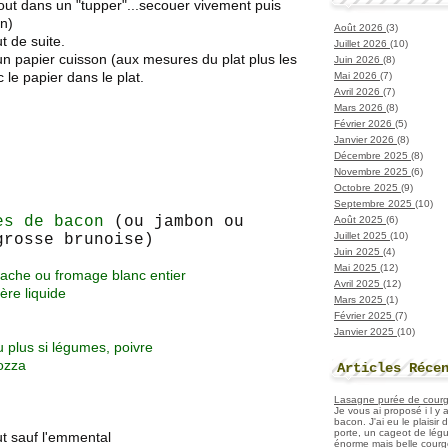
tout dans un "tupper"...secouer vivement puis
in)
Août 2026
(3)
ut de suite.
Juillet 2026
(10)
 un papier cuisson (aux mesures du plat plus les
Juin 2026
(8)
 le papier dans le plat.
Mai 2026
(7)
Avril 2026
(7)
Mars 2026
(8)
Février 2026
(5)
Janvier 2026
(8)
Décembre 2025
(8)
Novembre 2025
(6)
Octobre 2025
(9)
Septembre 2025
(10)
es de bacon
(ou jambon ou
Août 2025
(6)
Juillet 2025
(10)
grosse brunoise)
Juin 2025
(4)
Mai 2025
(12)
vache ou fromage blanc entier
Avril 2025
(12)
ère liquide
Mars 2025
(1)
Février 2025
(7)
Janvier 2025
(10)
 plus si légumes, poivre
ozza
Articles Réce
Lasagne purée de courget
Je vous ai proposé i l y
bacon. J'ai eu le plaisir
porte, un cageot de légu
ut sauf l'emmental
énorme mais belle courge