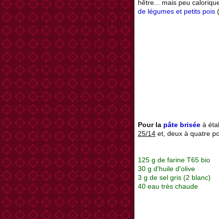
hêtre... mais peu caloriq
de légumes et petits pois
Pour la
pâte brisée
à éta
25/14
et, deux à quatre po
125 g de farine T65 bio
30 g d'huile d'olive
3 g de sel gris (2 blanc)
40 eau très chaude