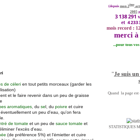
ème
(depuis
mon 2
art
2005
p
3 138 291
v
4 233 
et
mois record : 1
merci à 
...pour tous vo
ri
"
Je suis un
s de céleri
en tout petits morceaux (garder les
lisation)
Quand la page est o
nt et le faire revenir dans un peu de graisse
ve
bes aromatiques
, du
se
l, du
poivre
et cuire
 éventuellement un peu d'eau, qu'on fera
de.
ntré de tomate
et un peu de
sauce tomate
et
STATISTIQUES 
éliminer l'excès d'eau.
hée
(de préférence 5%) et l'émietter et cuire