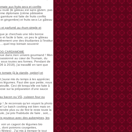
mate aux fruits secs et confits
u roulé (le gâteau est sans gluten, pas
rème diplomate (crème pâtissière
garniture est faite de fruits confits
et gingembre) et fruits secs Le gâteau
 et parfumé au rhum simple et
s que je cherchais une très bonne
 et facile à faire, un peu le gâteau
ièrement une des étudiantes à l'institut
...quel trop lointain souvenir
LOG CARDAMOME
nue dans mon univers gourmand ! Mon
passionné au cœur de l'humain, du
ne sous toutes ses formes. Pendant de
à 2018), j'ai travaillé en tant que
 tomate (à la viande, option) et
 j'aurai mis du temps à les apprécier,
 légumes. Faut dire que petite, nous
uille. Ceci dit lorsqu'elle est faite à
pose sur la préparation d'une sauce
 au bacon ou VG, cuisson four ou
! Je reconnais qu'en voyant la photo
e! Le batch cooking est bien mais on
endre plus ou de finir le reste toute la
e, j'ai pris l'habitude de faire , soit,...
rès gouteux avec des aubergines, les
de voir un cageot de légumes bio
, dont poivrons courgettes,
létries) . J'ai mis à tremper le tout