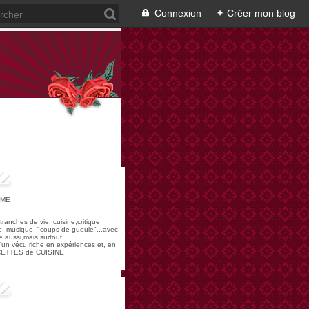
Connexion
+
Créer mon blog
OME
,tranches de vie, cuisine,critique
re, musique, "coups de gueule"...avec
 aussi,mais surtout
 d'un vécu riche en expériences et, en
ECETTES de CUISINE