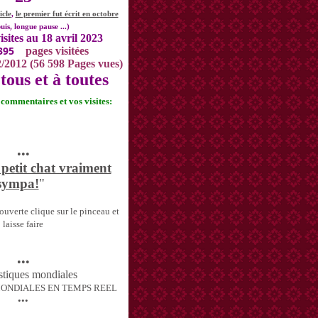
icle
,
le premier fut écrit en octobre
uis, longue pause ...)
isites au 18 avril 2023
395
pages visitées
2/2012 (56 598 Pages vues)
tous et à toutes
s commentaires et vos visites:
•••
 petit chat vraiment
sympa!
"
uverte clique sur le pinceau et
laisse faire
•••
MONDIALES EN TEMPS REEL
•••