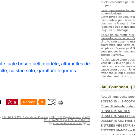
quelques heures pour les r
un petit...
Lasagnes tomate bacon f
ou omnicuiseur
Etant privée de voiture 
d'en profiter pour liqui
plaques de lasagne. J'a
(petit modèle) et quelqu
toujours du fromage...
Saisie de courgette aux 
coriandre et sa version 
Une voisine absente m'
courgettes, une verte et u
simple ça n'existe pas! S
vous pouvez le remplacer
complet (ayant...
Poulet sauce aigre-doux a
ple
,
pâte brisée petit modèle
,
allumettes de
Voilà deux fois en peu 
petite surface commerci
cile
,
cuisine solo
,
garniture légumes
sauce aigre douce! Je le
revanche je leur ai expl
moindre coût! Du coup...
Au Fourneau (
Accueil...une petite pré
BOISSONS et SMOOTH
Repost
0
Chine, Thaïlande, Inde
DESSERTS AUTRES
DESSERTS AUX CHOC
ns
ENTREES AVEC Viande ou Poisson
ENTREES Vegétariennes
PLATS
VEGETARIENS
PLATS de VIANDES
DESSERTS AUX FRUIT
commenter cet article
…
ENTREES VEGETARIE
ENTRÉES VIANDE ou 