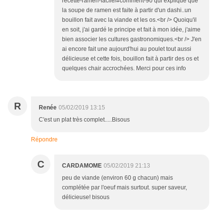
recette-ramen-facile/#comment-90 qui explique que
la soupe de ramen est faite à partir d'un dashi..un
bouillon fait avec la viande et les os.<br /> Quoiqu'il
en soit, j'ai gardé le principe et fait à mon idée, j'aime
bien associer les cultures gastronomiques.<br /> J'en
ai encore fait une aujourd'hui au poulet tout aussi
délicieuse et cette fois, bouillon fait à partir des os et
quelques chair accrochées. Merci pour ces info
R
Renée
05/02/2019 13:15
C'est un plat très complet.....Bisous
Répondre
C
CARDAMOME
05/02/2019 21:13
peu de viande (environ 60 g chacun) mais
complétée par l'oeuf mais surtout. super saveur,
délicieuse! bisous