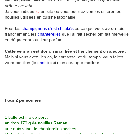
sèches présentées en nids.
Oh zut... j'avais pas vu que c'était
arôme crevette...
Je vous indique
ici
un site où vous pourrez voir les différentes
nouilles utilisées en cuisine japonaise.
Pour les
champignons c'est shitakés
ou ce que vous avez mais
franchement, les
chanterelles
que j'ai fait sécher ont fait merveille
en dégageant tout leur parfum.
Cette version est donc simplifiée
et franchement on a adoré .
Mais si vous avez les os, la carcasse et du temps, vous faites
votre bouillon (le
dashi
) qui n'en sera que meilleur!
Pour 2 personnes
1 belle échine de porc,
environ 170 g de nouilles Ramen,
une quinzaine de chanterelles sèches,