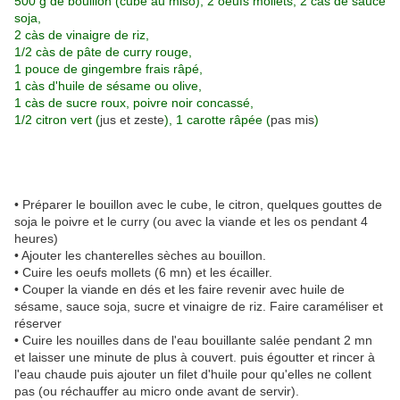
500 g de bouillon (cube au miso), 2 oeufs mollets, 2 càs de sauce
soja,
2 càs de vinaigre de riz,
1/2 càs de pâte de curry rouge,
1 pouce de gingembre frais râpé,
1 càs d'huile de sésame ou olive,
1 càs de sucre roux, poivre noir concassé,
1/2 citron vert (
jus et zeste
), 1 carotte râpée (
pas mis
)
• Préparer le bouillon avec le cube, le citron, quelques gouttes de
soja le poivre et le curry (ou avec la viande et les os pendant 4
heures)
• Ajouter les chanterelles sèches au bouillon.
• Cuire les oeufs mollets (6 mn) et les écailler.
• Couper la viande en dés et les faire revenir avec huile de
sésame, sauce soja, sucre et vinaigre de riz. Faire caraméliser et
réserver
• Cuire les nouilles dans de l'eau bouillante salée pendant 2 mn
et laisser une minute de plus à couvert. puis égoutter et rincer à
l'eau chaude puis ajouter un filet d'huile pour qu'elles ne collent
pas (ou réchauffer au micro onde avant de servir).