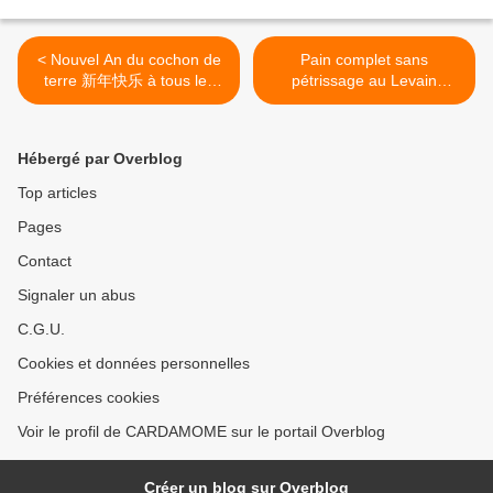
< Nouvel An du cochon de
Pain complet sans
terre 新年快乐 à tous les
pétrissage au Levain
natifs et aux autres
naturel, graines de Chanvre
et spiruline >
Hébergé par Overblog
Top articles
Pages
Contact
Signaler un abus
C.G.U.
Cookies et données personnelles
Préférences cookies
Voir le profil de CARDAMOME sur le portail Overblog
Créer un blog sur Overblog