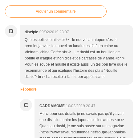
Ajouter un commentaire
D
disciple
09/02/2019 23:07
Queles petits details:<br /> - le nouvel an nippon c'est le
premier janvier, le nouvel an lunaire est fêté en chine au
Vietnam, chine Corée.<br /> - Le dashi est un bouillon de
bonite et d'algue et non d'os et de carcasse de viande.<br />
Pour les soupe et nouille il existe aussi un tés bon livre que je
recommande et qui explique l'histoire des plats "Nouille
d'asie"<br /> La recette a l'air super appétissante.
Répondre
C
CARDAMOME
10/02/2019 20:47
Merci pour ces détails je ne savais pas qu'il y avait
une distiction entre les japonais et les autres.<br />
Quant au dashi, je me suis basée sur un magazine
(https://www.saveursdumonde.net/soupe-japonaise-