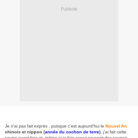
Publicité
Je n'ai pas fait exprès , puisque c'est aujourd'hui le
Nouvel An
chinois et nippon (
année du cochon de terre
)
..j'ai fait cette
soupe avant hier et même si je fais assez souvent des soupes