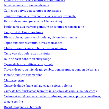
Jarret de porc aux pommes de terre
Cailles au poivre aux carottes et aux raisins
Tajine de lapin au citron confit et aux olives, riz créole
Halicot de mouton (recette du 18ème siècle)
Poulet farce aux marrons garniture de carottes et pomme ratte
Curry vert de Dinde aux fruits
Blé aux champignons et chipolatas, pistou de coriandre
Tajine aux citrons confits, olives et amandes
Chili con carne vraiment bon et vraiment rapide
Curry vert de poulet aux trois fruits
Joue de bœuf confite en curry rouge
Queue de bœuf confite au curry rouge
Travers de porc au miel de gingembre, pomme fruit et bonbon de banane
Pintade fermière aux marrons
Chorba agneau
Cuisse de dinde farcie au lard et aux épices, polenta
Curry de bœuf matsaman (carottes,raisins,noix de cajou et lait de coco)
Cuisses et suprêmes de caille deux cuissons, pomme et poire caramélisées,
tomate confite
Boeuf Stroganov et broccoli