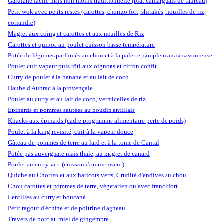
Gardiane facile mais non moins traditionnelle (plat camarguais de taureau)
Petit wok avec petits restes (carottes, chorizo fort, shitakés, nouilles de riz,
coriandre)
Magret aux coing et carottes et aux nouilles de Riz
Carottes et quinoa au poulet cuisson basse température
Potée de légumes parfumés au chou et à la palette, simple mais si savoureuse
Poulet cuit vapeur puis rôti aux oignons et citron confit
Curry de poulet à la banane et au lait de coco
Daube d'Aubrac à la provençale
Poulet au curry et au lait de coco, vermicelles de riz
Epinards et pommes sautées au boudin antillais
Knacks aux épinards (cadre programme alimentaire perte de poids)
Poulet à la king revisité, cuit à la vapeur douce
Gâteau de pommes de terre au lard et à la tome de Cantal
Potée pas auvergnate mais thaïe, au magret de canard
Poulet au curry vert (cuisson #omnicuiseur)
Quiche au Chorizo et aux haricots verts, Crudité d'endives au chou
Chou carottes et pommes de terre, végétarien ou avec franckfort
Lentilles au curry et boucané
Petit ragout d'échine et de poitrine d'agneau
Travers de porc au miel de gingembre