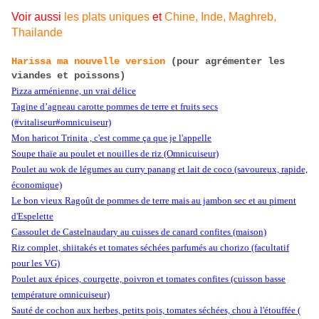
Voir aussi
les plats uniques
et
Chine, Inde, Maghreb,
Thailande
Harissa ma nouvelle version
(pour agrémenter les
viandes et poissons)
Pizza arménienne, un vrai délice
Tagine d’agneau carotte pommes de terre et fruits secs
(#vitaliseur#omnicuiseur)
Mon haricot Trinita , c'est comme ça que je l'appelle
Soupe thaïe au poulet et nouilles de riz (Omnicuiseur)
Poulet au wok de légumes au curry panang et lait de coco (savoureux, rapide,
économique)
Le bon vieux Ragoût de pommes de terre mais au jambon sec et au piment
d'Espelette
Cassoulet de Castelnaudary au cuisses de canard confites (maison)
Riz complet, shiitakés et tomates séchées parfumés au chorizo (facultatif
pour les VG)
Poulet aux épices, courgette, poivron et tomates confites (cuisson basse
température omnicuiseur)
Sauté de cochon aux herbes, petits pois, tomates séchées, chou à l'étouffée (