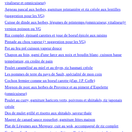
vitaliseur et omnicuiseur)
Agneau pascal aux herbes, garniture printanière et riz créole aux lentilles
(suggestion pour les VG)
Cuisse de dinde aux herbes, légumes de printemps (omnicuiseur, vitaliseur)+
version poisson ou VG
Riz complet, épinard carottes et joue de boeuf épicée aux raisins
Pintade au chou vapeur (+ suggestion pour les VG)
Pot au feu pré cuisson vapeur douce
Chapon au foin, garni d'une farce aux noix et boudin blanc, cuisson basse
température, en croûte de pain
Poulet caramélisé au miel et au thym, riz basmati créole
Les pommes de terre du pays de Sault, spécialité de mon coin
Cochon fermier comme un boeuf carotte (d'ap. J.P. Coffe)
Mignon de porc aux herbes de Provence et au piment d’Espelette
(omnicuiseur)
Poulet au curry, garniture haricots verts, poivrons et shiitakés, riz japonais
créole
Dos de mulet grillé et risotto aux shitakés, saveur thaïe
Magret de canard sauce roquefort, garniture frites maison
Plat de Légumes aux Merguez, cuit au wok, accompagné de riz complet