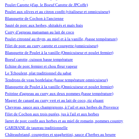
Poulet Carotte (d'ap. le Boeuf Carotte de JPCoffe)
Poulet aux olives et au citron confit (vitaliseur et omnicuiseur)
Blanquette de Cochon à l'ancienne
Sauté de porc aux herbes, shitakés et maïs frais
Curry d’agneau matsaman au lait de coco
Poulet citronné au thym, au miel et à la vanille, (basse température)
Filet de porc au curry carotte et courgette (omnicuiseur)
Blanquette de Poulet à la vanille (Omnicuiseur et poulet fermier)
Boeuf carotte, cuisson basse température
Echine de porc fermier et chou fleur vapeur
Le Tchoulent, plat traditionnel du sabat
Tendrons de veau bordelaise (basse température omnicuiseur)
Blanquette de Poulet à la vanille (Omnicuiseur et poulet fermier)
Poitrine d'agneau au curry aux deux pommes (basse température)
Magret de canard au curry vert et au lait de coco, riz gluant
Chevreau, sauce aux champignons, à l’ail et aux herbes de Provence
Filet de Cochon aux trois purées, jus à l'ail et aux herbes
Jarret de porc confit aux herbes et au miel de romarin, pommes country
GARDIANE de taureau traditionnelle
Châteaubriand, courgettes et spaghettini, sauce d’herbes au beurre