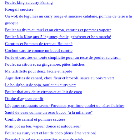
Poulet king au curry Panang
Rougail saucisse
Un wok de légumes au curry rouge et saucisse catalane, pomme de terre à la
grecque
Poulet au thym au miel et au citron, carottes et pommes vapeur
Poulet à la King aux 5 légumes, facile, généreux et bon marché
Carottes et Pommes de terre au Boucané
Cochon carotte comme un boeuf carotte
Purée et carottes en toute simplicité pour un reste de poulet au citron
Poulet au citron et au gingembre, pâtes fraiches
Ma tartiflette pour deux, facile et rapide
Aiguillettes de canard, chou fleur et brocoli, sauce au poivre vert
Le boulghour de soja, poulet au curry vert
Poulet thaï aux deux citrons et au lait de coco
Daube d’agneau confit
Légumes croquants saveur Provence, garniture poulet ou pâtes fraiches
Sauté de veau comme un osso bucco "a la milanese"
Confit de canard et pommes sautées
Mini pot au feu, vapeur douce et autocuiseur
Poulet au curry vert et lait de coco (deuxième version)
Pintade à la crème aux morilles et aux shitakés