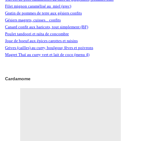
Filet mignon caramélisé au miel (grec)
Gratin de pommes de terre aux gésiers confits
Gésiers magrets, cuisses... confits
Canard confit aux haricots, tout simplement (BF)
Poulet tandoori et raïta de concombre
Joue de boeuf aux épices carottes et raisins
Grives (cailles) au curry, boulgour, fèves et poivrons
Magret Thaï au curry vert et lait de coco (menu 4)
Cardamome