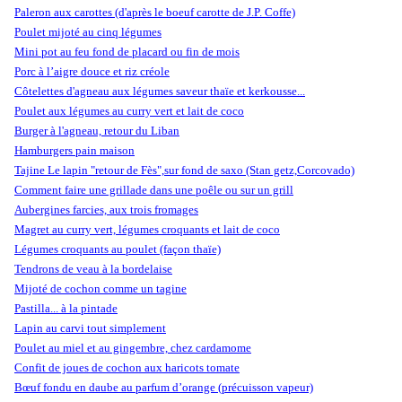
Paleron aux carottes (d'après le boeuf carotte de J.P. Coffe)
Poulet mijoté au cinq légumes
Mini pot au feu fond de placard ou fin de mois
Porc à l’aigre douce et riz créole
Côtelettes d'agneau aux légumes saveur thaïe et kerkousse...
Poulet aux légumes au curry vert et lait de coco
Burger à l'agneau, retour du Liban
Hamburgers pain maison
Tajine Le lapin "retour de Fès",sur fond de saxo (Stan getz,Corcovado)
Comment faire une grillade dans une poêle ou sur un grill
Aubergines farcies, aux trois fromages
Magret au curry vert, légumes croquants et lait de coco
Légumes croquants au poulet (façon thaïe)
Tendrons de veau à la bordelaise
Mijoté de cochon comme un tagine
Pastilla... à la pintade
Lapin au carvi tout simplement
Poulet au miel et au gingembre, chez cardamome
Confit de joues de cochon aux haricots tomate
Bœuf fondu en daube au parfum d’orange (précuisson vapeur)