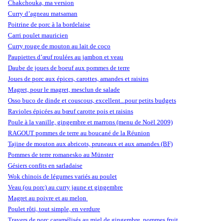
Chakchouka, ma version
Curry d’agneau matsaman
Poitrine de porc à la bordelaise
Carri poulet mauricien
Curry rouge de mouton au lait de coco
Paupiettes d’œuf roulées au jambon et veau
Daube de joues de boeuf aux pommes de terre
Joues de porc aux épices, carottes, amandes et raisins
Magret, pour le magret, mesclun de salade
Osso buco de dinde et couscous, excellent...pour petits budgets
Ravioles épicées au bœuf carotte pois et raisins
Poule à la vanille, gingembre et marrons (menu de Noël 2009)
RAGOUT pommes de terre au boucané de la Réunion
Tajine de mouton aux abricots, pruneaux et aux amandes (BF)
Pommes de terre romanesko au Münster
Gésiers confits en sarladaise
Wok chinois de légumes variés au poulet
Veau (ou porc) au curry jaune et gingembre
Magret au poivre et au melon
Poulet rôti, tout simple, en verdure
Travers de porc caramélisés au miel de gingembre, pommes fruit