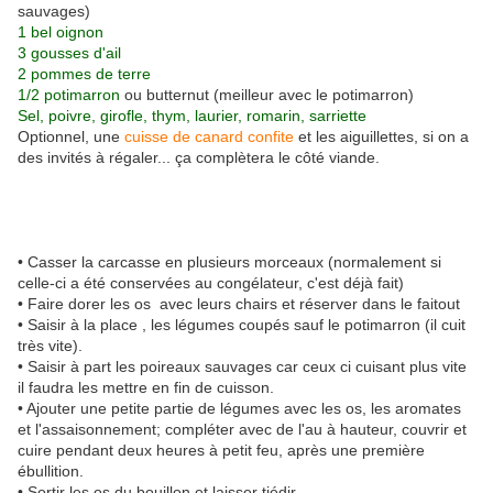
sauvages)
1 bel oignon
3 gousses d'ail
2 pommes de terre
1/2 potimarron
ou butternut (meilleur avec le potimarron)
Sel, poivre, girofle, thym, laurier, romarin, sarriette
Optionnel, une
cuisse de canard confite
et les aiguillettes, si on a
des invités à régaler... ça complètera le côté viande.
• Casser la carcasse en plusieurs morceaux (normalement si
celle-ci a été conservées au congélateur, c'est déjà fait)
• Faire dorer les os avec leurs chairs et réserver dans le faitout
• Saisir à la place , les légumes coupés sauf le potimarron (il cuit
très vite).
• Saisir à part les poireaux sauvages car ceux ci cuisant plus vite
il faudra les mettre en fin de cuisson.
• Ajouter une petite partie de légumes avec les os, les aromates
et l'assaisonnement; compléter avec de l'au à hauteur, couvrir et
cuire pendant deux heures à petit feu, après une première
ébullition.
• Sortir les os du bouillon et laisser tiédir