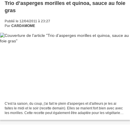
Trio d’asperges morilles et quinoa, sauce au foie
gras
Publié le 12/04/2011 à 23:27
Par
CARDAMOME
C'est la saison, du coup, j'ai fait le plein d'asperges et d'ailleurs je les ai
faites le midi et le soir (recette demain). Elles se marient fort bien avec avec
les morilles. Cette recette peut également être adaptée pour les végétariens
ou pour les jours...