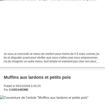
Je vous ai concocté ce menu de rveillon pour moins de 5 € mais comme j'ai
du le déguster avant pour vérifier que vous n'alliez pas vous empoisonner,
j'ai du imaginer un autre menu, tout simple et vraiment pas cher non plus;
nous étions trois mais les...
Muffins aux lardons et petits pois
Publié le 09/12/2009 à 00:25
Par
CARDAMOME