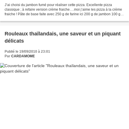
J’ai choisi du jambon fumé pour réaliser cette pizza. Excellente pizza
classique ; à refaire version crème fraiche….moi j’aime les pizza à la crème
fraiche ! Pâte de base faite avec 250 g de farine ici 200 g de jambon 100 gr
de champignons 100 gr de gruyère...
Rouleaux thaïlandais, une saveur et un piquant
délicats
Publié le 19/09/2010 à 23:01
Par
CARDAMOME