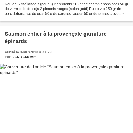
Rouleaux thaïlandais (pour 6) Ingrédients : 15 gr de champignons secs 50 gr
de vermicelle de soja 2 piments rouges (selon goût) Du poivre 250 gr de
porc débarrassé du gras 50 g de carottes rapées 50 gr de petites crevettes
déco surgelées, cuites décortiquées...
Saumon entier à la provençale garniture
épinards
Publié le 04/07/2010 à 23:28
Par
CARDAMOME