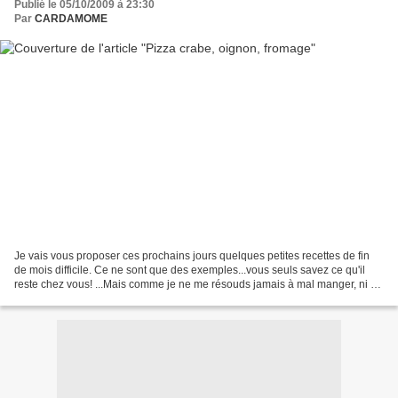
Publié le 05/10/2009 à 23:30
Par
CARDAMOME
Je vais vous proposer ces prochains jours quelques petites recettes de fin
de mois difficile. Ce ne sont que des exemples...vous seuls savez ce qu'il
reste chez vous! ...Mais comme je ne me résouds jamais à mal manger, ni à
manger industriel, je tâche...