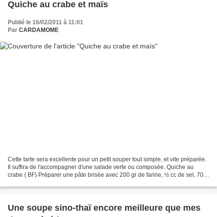
Quiche au crabe et maïs
Publié le 16/02/2011 à 11:01
Par
CARDAMOME
Cette tarte sera excellente pour un petit souper tout simple, et vite préparée.
Il suffira de l'accompagner d'une salade verte ou composée. Quiche au
crabe ( BF) Préparer une pâte brisée avec 200 gr de farine, ½ cc de sel, 70
gr de beurre fondu, 30 ml...
Une soupe sino-thaï encore meilleure que mes