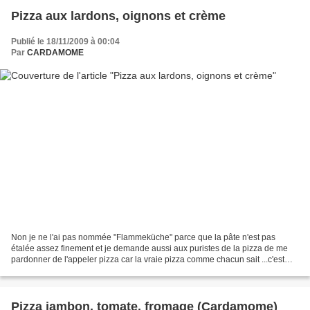
Pizza aux lardons, oignons et crème
Publié le 18/11/2009 à 00:04
Par
CARDAMOME
Non je ne l'ai pas nommée "Flammeküche" parce que la pâte n'est pas
étalée assez finement et je demande aussi aux puristes de la pizza de me
pardonner de l'appeler pizza car la vraie pizza comme chacun sait ...c'est
une sorte de galette à base d’orge,...
Pizza jambon, tomate, fromage (Cardamome)