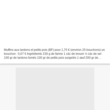
Muffins aux lardons et petits pois (BF) pour 1,75 € (environ 25 bouchons) un
bouchon : 0,07 € Ingrédients 150 g de farine 1 càc de levure ½ càc de sel
100 gr de lardons fumés 100 gr de petits pois surgelés 1 œuf 200 gr de
crème fraiche fluide 50 gr de...