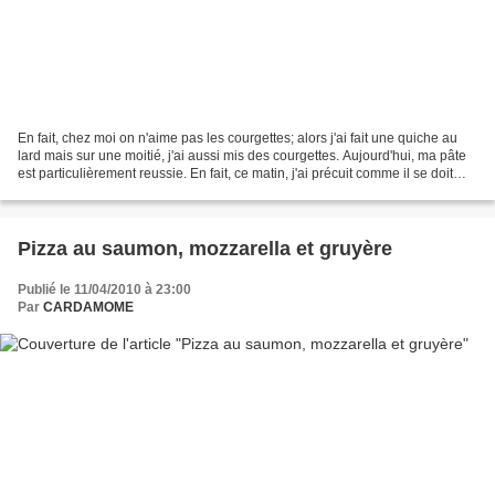
En fait, chez moi on n'aime pas les courgettes; alors j'ai fait une quiche au
lard mais sur une moitié, j'ai aussi mis des courgettes. Aujourd'hui, ma pâte
est particulièrement reussie. En fait, ce matin, j'ai précuit comme il se doit
l'assise de pâte...
Pizza au saumon, mozzarella et gruyère
Publié le 11/04/2010 à 23:00
Par
CARDAMOME