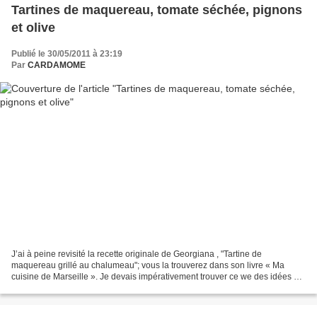
Tartines de maquereau, tomate séchée, pignons
et olive
Publié le 30/05/2011 à 23:19
Par
CARDAMOME
J’ai à peine revisité la recette originale de Georgiana , "Tartine de
maquereau grillé au chalumeau"; vous la trouverez dans son livre « Ma
cuisine de Marseille ». Je devais impérativement trouver ce we des idées de
bouchées apéritives ; son livre m’a...