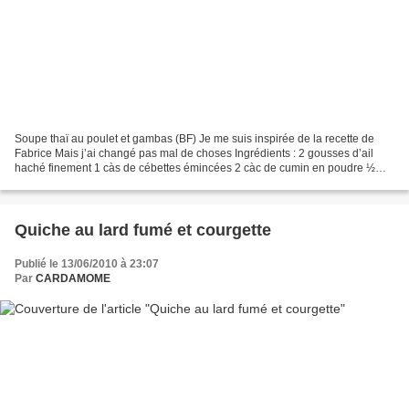
Soupe thaï au poulet et gambas (BF) Je me suis inspirée de la recette de
Fabrice Mais j’ai changé pas mal de choses Ingrédients : 2 gousses d’ail
haché finement 1 càs de cébettes émincées 2 càc de cumin en poudre ½
càc de curcuma 2 beaux blancs de poulet...
Quiche au lard fumé et courgette
Publié le 13/06/2010 à 23:07
Par
CARDAMOME