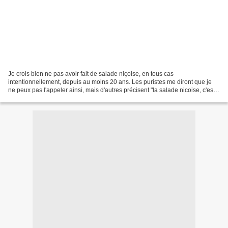
Je crois bien ne pas avoir fait de salade niçoise, en tous cas
intentionnellement, depuis au moins 20 ans. Les puristes me diront que je
ne peux pas l'appeler ainsi, mais d'autres précisent "la salade nicoise, c'est
celle que tu aimes" et...j'ai aimé,...