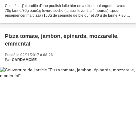
Cette fois, j'ai profité d'une poolish faite hier en atelier boulangerie... avec
70g farine/70g eau/1g levure sèche (laisser lever 2 à 4 heures) ...pour
ensemencer ma pizza (150g de semoule de blé dur et 30 g de farine + 80 g
d'eau + 1 g de levure sèche...
Pizza tomate, jambon, épinards, mozzarelle,
emmental
Publié le 02/01/2017 à 08:26
Par
CARDAMOME