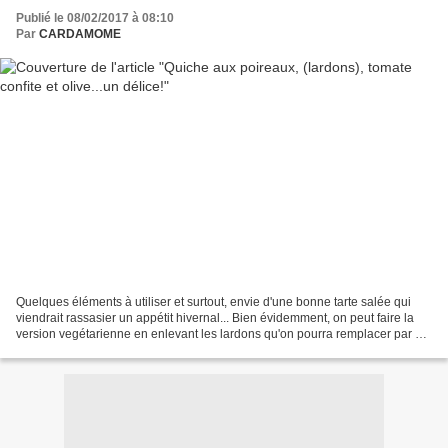
Publié le 08/02/2017 à 08:10
Par
CARDAMOME
Quelques éléments à utiliser et surtout, envie d'une bonne tarte salée qui
viendrait rassasier un appétit hivernal... Bien évidemment, on peut faire la
version vegétarienne en enlevant les lardons qu'on pourra remplacer par du
tofumé Mon gars m'a dit..."poireaux...je...