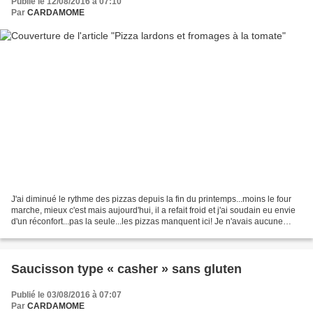
Publié le 12/08/2016 à 07:10
Par
CARDAMOME
J'ai diminué le rythme des pizzas depuis la fin du printemps...moins le four
marche, mieux c'est mais aujourd'hui, il a refait froid et j'ai soudain eu envie
d'un réconfort...pas la seule...les pizzas manquent ici! Je n'avais aucune
garniture de prévue...
Saucisson type « casher » sans gluten
Publié le 03/08/2016 à 07:07
Par
CARDAMOME