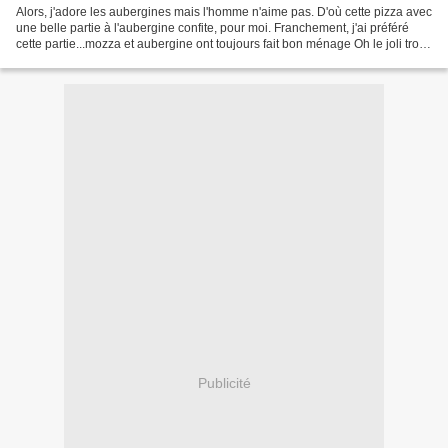
Alors, j'adore les aubergines mais l'homme n'aime pas. D'où cette pizza avec
une belle partie à l'aubergine confite, pour moi. Franchement, j'ai préféré
cette partie...mozza et aubergine ont toujours fait bon ménage Oh le joli trou
(c'est pourquoi c'est...
Publicité