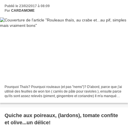
Publié le 23/02/2017 à 08:09
Par
CARDAMOME
Pourquoi Thaïs? Pourquoi rouleaux (et pas "nems")? D'abord, parce que j'ai
utilisé des feuilles de won ton ( carrés de pâte pour ravioles ), ensuite parce
qu'ils sont assez relevés (piment, gingembre et coriandre) Il m'a manqué
quelques feuilles de wonton,...
Quiche aux poireaux, (lardons), tomate confite
et olive...un délice!