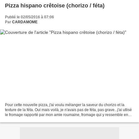
Pizza hispano crêtoise (chorizo / féta)
Publié le 02/05/2016 à 07:06
Par
CARDAMOME
Pour cette nouvelle pizza, j'ai voulu mélanger la saveur du chorizo et la
texture de la féta. Oui mais voilà, je n'avais pas de féta, pas grave...j'ai utlisé
le fromage rapporté par mon amie roumaine, fromage qui y ressemble en
tous points et que j'arrive...