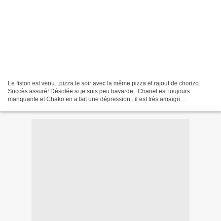
Le fiston est venu...pizza le soir avec la même pizza et rajout de chorizo.
Succès assuré! Désolée si je suis peu bavarde...Chanel est toujours
manquante et Chako en a fait une dépression...il est très amaigri
CARDAMOME Mots-clés à copier/coller : pizza...