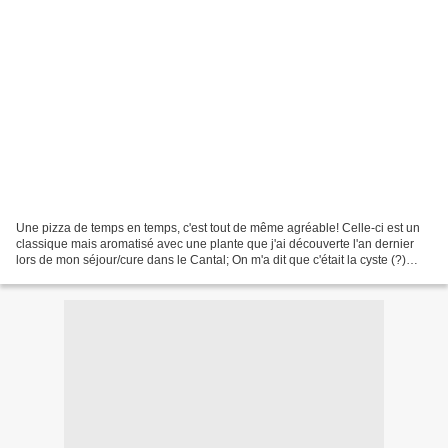
Une pizza de temps en temps, c'est tout de même agréable! Celle-ci est un
classique mais aromatisé avec une plante que j'ai découverte l'an dernier
lors de mon séjour/cure dans le Cantal; On m'a dit que c'était la cyste (?)
mais je n'arrive pas à la retrouver...