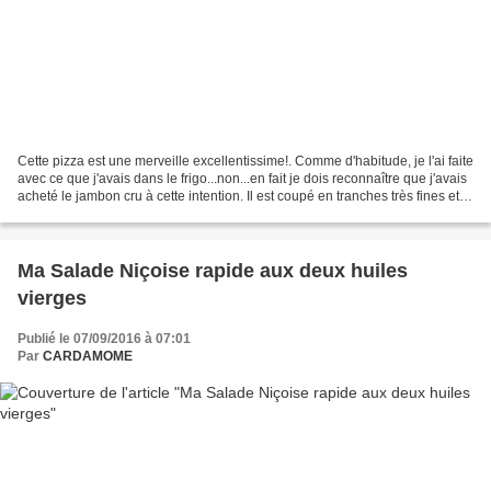
Cette pizza est une merveille excellentissime!. Comme d'habitude, je l'ai faite
avec ce que j'avais dans le frigo...non...en fait je dois reconnaître que j'avais
acheté le jambon cru à cette intention. Il est coupé en tranches très fines et il
est très...
Ma Salade Niçoise rapide aux deux huiles
vierges
Publié le 07/09/2016 à 07:01
Par
CARDAMOME