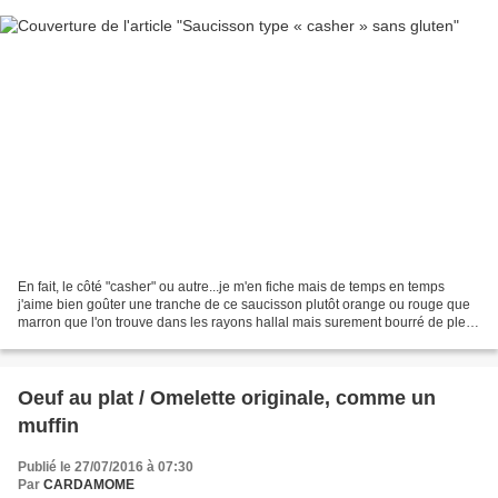
En fait, le côté "casher" ou autre...je m'en fiche mais de temps en temps
j'aime bien goûter une tranche de ce saucisson plutôt orange ou rouge que
marron que l'on trouve dans les rayons hallal mais surement bourré de plein
d'additifs...Je me suis largement...
Oeuf au plat / Omelette originale, comme un
muffin
Publié le 27/07/2016 à 07:30
Par
CARDAMOME