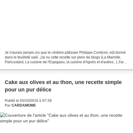
Je n'aurais jamais cru que le célèbre pâtissier Philippe Conticini, eût donné
dans le feuilleté salé...j'ai vu cette recette sur plein de blogs (La Marmite,
Fishcustard, La cuisine de l'Espigaou, la cuisine d'Agnès et d'autres...) J'ai
donc fait cette...
Cake aux olives et au thon, une recette simple
pour un pur délice
Publié le 05/10/2016 à 07:39
Par
CARDAMOME