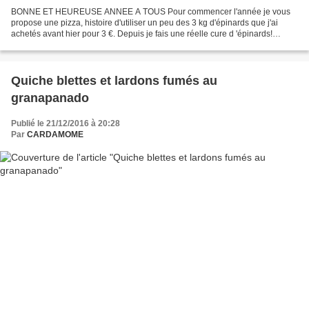
BONNE ET HEUREUSE ANNEE A TOUS Pour commencer l'année je vous
propose une pizza, histoire d'utiliser un peu des 3 kg d'épinards que j'ai
achetés avant hier pour 3 €. Depuis je fais une réelle cure d 'épinards!
Comme d'habitude, il vous faut une pâte à...
Quiche blettes et lardons fumés au
granapanado
Publié le 21/12/2016 à 20:28
Par
CARDAMOME