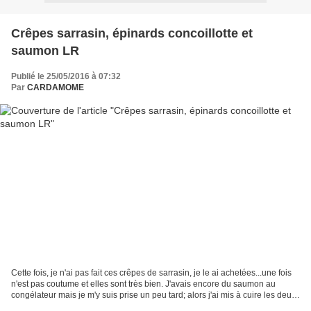
Crêpes sarrasin, épinards concoillotte et
saumon LR
Publié le 25/05/2016 à 07:32
Par
CARDAMOME
Cette fois, je n'ai pas fait ces crêpes de sarrasin, je le ai achetées...une fois
n'est pas coutume et elles sont très bien. J'avais encore du saumon au
congélateur mais je m'y suis prise un peu tard; alors j'ai mis à cuire les deux
darnes gelées à feu...