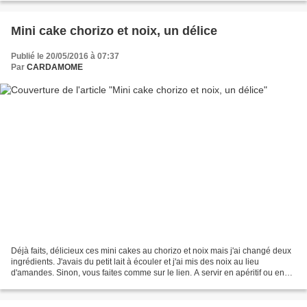
Mini cake chorizo et noix, un délice
Publié le 20/05/2016 à 07:37
Par
CARDAMOME
Déjà faits, délicieux ces mini cakes au chorizo et noix mais j'ai changé deux
ingrédients. J'avais du petit lait à écouler et j'ai mis des noix au lieu
d'amandes. Sinon, vous faites comme sur le lien. A servir en apéritif ou en
entrée, avec une salade....