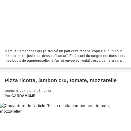
Merci à Samar chez qui j'ai trouvé un jour cette recette, copiée sur un bout
de papier et ...juste mis dessus, "samar". En faisant du rangement dans tous
mes bouts de papier/recette, je l'ai retrouvée et ..voilà! c'est à peine si j'ai pu
attendre le complet...
Pizza ricotta, jambon cru, tomate, mozzarelle
Publié le 27/09/2016 à 07:38
Par
CARDAMOME