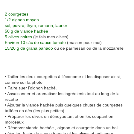
2 courgettes
1/2 oignon moyen
sel, poivre, thym, romarin, laurier
50 g de viande hachée
5 olives noires
(je fais mes olives)
Environ 10 càc de sauce tomate
(maison pour moi)
15/20 g de grana panado
ou de parmesan ou de la mozzarelle
• Tailler les deux courgettes à l'économe et les disposer ainsi,
comme sur la photo
• Faire suer l'oignon haché.
• Assaisonner et aromatiser les ingrédients tout au long de la
recette
• Ajouter la viande hachée puis quelques chutes de courgettes
taillées en dés (les plus petites)
• Préparer les olives en dénoyautant et en les coupant en
morceaux
• Réserver viande hachée , oignon et courgette dans un bol
• Ajouter 5 càc de sauce tomate et les olives et mélanger