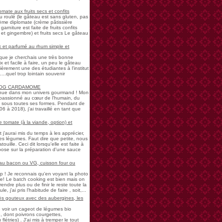
mate aux fruits secs et confits
u roulé (le gâteau est sans gluten, pas
rème diplomate (crème pâtissière
garniture est faite de fruits confits
et gingembre) et fruits secs Le gâteau
 et parfumé au rhum simple et
s que je cherchais une très bonne
 et facile à faire, un peu le gâteau
ièrement une des étudiantes à l'institut
...quel trop lointain souvenir
LOG CARDAMOME
nue dans mon univers gourmand ! Mon
passionné au cœur de l'humain, du
ne sous toutes ses formes. Pendant de
à 2018), j'ai travaillé en tant que
 tomate (à la viande, option) et
 j'aurai mis du temps à les apprécier,
 légumes. Faut dire que petite, nous
uille. Ceci dit lorsqu'elle est faite à
pose sur la préparation d'une sauce
 au bacon ou VG, cuisson four ou
! Je reconnais qu'en voyant la photo
e! Le batch cooking est bien mais on
endre plus ou de finir le reste toute la
e, j'ai pris l'habitude de faire , soit,...
rès gouteux avec des aubergines, les
de voir un cageot de légumes bio
, dont poivrons courgettes,
létries) . J'ai mis à tremper le tout