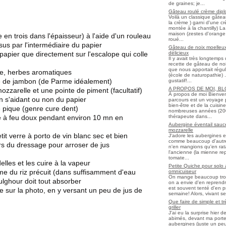
de graines; je...
Gâteau roulé crème diplo
Voilà un classique gâtea
la crème ) garni d'une c
montée à la chantilly) La 
maison (zestes d'orange 
 en trois dans l'épaisseur) à l'aide d'un rouleau
roué...
sus par l'intermédiaire du papier
Gâteau de noix moelleux
délicieux
 papier que directement sur l'escalope qui colle
Il y avait très longtemp
recette de gâteau de noix
que nous apportait régul
re, herbes aromatiques
(école de naturopathie) ..
he de jambon (de Parme idéalement)
gustatif!...
A PROPOS DE MOI, B
ozzarelle et une pointe de piment (facultatif)
À propos de moi Bienve
n s'aidant ou non du papier
parcours est un voyage 
bien-être et de la cuisi
 pique (genre cure dent)
nombreuses années (2006 
thérapeute dans...
ire à feu doux pendant environ 10 mn en
Aubergine éventail sauce
mozzarelle
tit verre à porto de vin blanc sec et bien
J'adore les aubergines et
comme beaucoup d'autres
rs du dressage pour arroser de jus
n'en mangions qu'en ratato
l'ancienne (la mienne re
tomate...
elles et les cuire à la vapeur
Petite Quiche pour solo
e du riz précuit (dans suffisamment d'eau
omnicuiseur
On mange beaucoup trop 
ulghour doit tout absorber
on a envie d'en reprendr
est souvent tenté d'en pr
e sur la photo, en y versant un peu de jus de
semaine! Alors, vivant seul
Que faire de simple et t
griller
J'ai eu la surprise hier 
abimés, devant ma porte
aubergines (juste un peu f