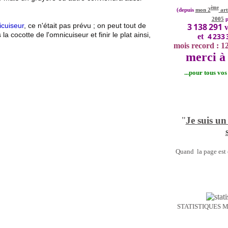
ème
(depuis
mon 2
art
2005
p
3 138 291
cuiseur
, ce n'était pas prévu ; on peut tout de
v
a cocotte de l'omnicuiseur et finir le plat ainsi,
4 233 
et
mois record : 1
merci à 
...pour tous vo
"
Je suis un
Quand la page est o
STATISTIQUES 