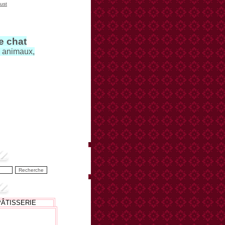
ust
le chat
s animaux,
PÂTISSERIE