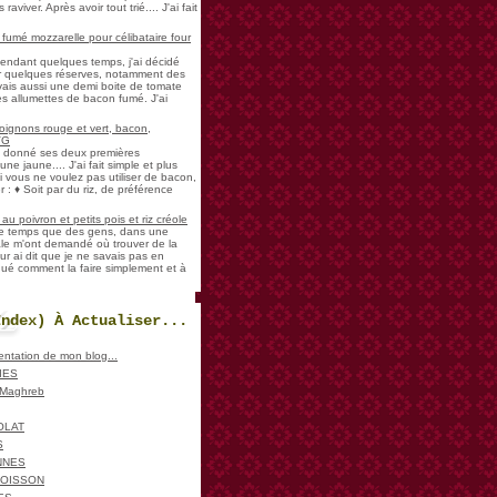
aviver. Après avoir tout trié.... J'ai fait
umé mozzarelle pour célibataire four
pendant quelques temps, j'ai décidé
der quelques réserves, notamment des
vais aussi une demi boite de tomate
es allumettes de bacon fumé. J'ai
oignons rouge et vert, bacon,
VG
a donné ses deux premières
ne jaune.... J'ai fait simple et plus
i vous ne voulez pas utiliser de bacon,
 : ♦ Soit par du riz, de préférence
u poivron et petits pois et riz créole
de temps que des gens, dans une
ale m'ont demandé où trouver de la
ur ai dit que je ne savais pas en
iqué comment la faire simplement et à
Index) À Actualiser...
sentation de mon blog...
IES
, Maghreb
OLAT
S
NNES
POISSON