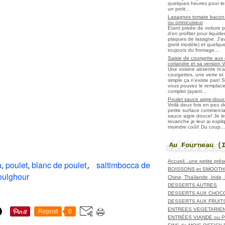
quelques heures pour les r
un petit...
Lasagnes tomate bacon f
ou omnicuiseur
Etant privée de voiture 
d'en profiter pour liqui
plaques de lasagne. J'a
(petit modèle) et quelqu
toujours du fromage...
Saisie de courgette aux 
coriandre et sa version 
Une voisine absente m'
courgettes, une verte et u
simple ça n'existe pas! S
vous pouvez le remplacer
complet (ayant...
Poulet sauce aigre-doux a
Voilà deux fois en peu 
petite surface commerci
sauce aigre douce! Je le
revanche je leur ai expl
moindre coût! Du coup...
Au Fourneau (
Accueil...une petite pré
a
,
poulet
,
blanc de poulet
saltimbocca de
,
BOISSONS et SMOOTH
oulghour
Chine, Thaïlande, Inde
DESSERTS AUTRES
DESSERTS AUX CHOC
DESSERTS AUX FRUIT
ENTREES VEGETARIE
Repost
0
ENTRÉES VIANDE ou 