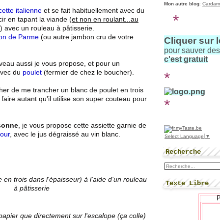
Mon autre blog
:
Cardam
cette italienne
et se fait habituellement avec du
*
ir en tapant la viande (
et non en roulant...au
) avec un rouleau à pâtisserie.
on de Parme
(ou autre jambon cru de votre
Cliquer sur 
pour sauver de
c'est gratuit
veau aussi je vous propose, et pour un
 avec du
poulet
(fermier de chez le boucher).
*
r de me trancher un blanc de poulet en trois
 faire autant qu'il utilise son super couteau pour
*
rsonne
, je vous propose cette assiette garnie de
our
, avec le jus dégraissé au vin blanc.
Select Language
▼
Recherche
 en trois dans l'épaisseur) à l'aide d'un rouleau
Texte Libre
à pâtisserie
 papier que directement sur l'escalope (ça colle)