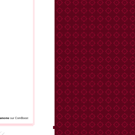
damome
sur ComBoost