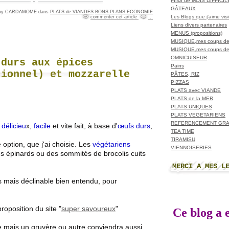
FINS de MOIS DIFFICI
GÂTEAUX
d by CARDAMOME
dans
PLATS de VIANDES
BONS PLANS ECONOMIE
Les Blogs que j'aime visit
commenter cet article
…
Liens divers partenaires
MENUS (propositions)
MUSIQUE,mes coups de
MUSIQUE,mes coups de
OMNICUISEUR
 durs aux épices
Pains
tionnel) et mozzarelle
PÂTES, RIZ
PIZZAS
PLATS avec VIANDE
PLATS de la MER
PLATS UNIQUES
PLATS VEGETARIENS
REFERENCEMENT GRA
,
délicieu
x,
facile
et vite fait, à base d'
œufs durs
,
TEA TIME
TIRAMISU
 option, que j'ai choisie. Les
végétariens
VIENNOISERIES
s épinards ou des sommités de brocolis cuits
MERCI A MES L
s mais déclinable bien entendu, pour
roposition du site "
super savoureux
"
Ce blog a e
lle mais un gruyère ou autre conviendra aussi