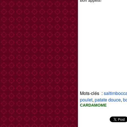
Bon appétit!
Mots-clés :
saltimbocc
poulet
,
patate douce
,
b
CARDAMOME