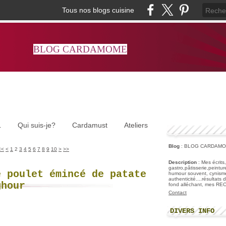
Tous nos blogs cuisine
BLOG CARDAMOME
L
Qui suis-je?
Cardamust
Ateliers
Blog
: BLOG CARDAM
<<
<
1
2
3
4
5
6
7
8
9
10
>
>>
Description
: Mes écrits
gastro,pâtisserie,peintu
e poulet émincé de patate
humour souvent, cynisme
authenticité....résultats
ghour
fond alléchant, mes R
Contact
DIVERS INFO