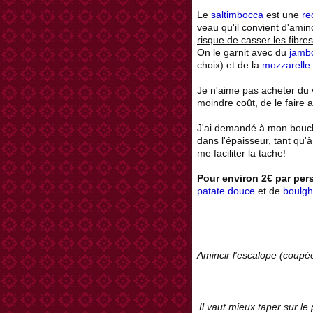
Le
saltimbocca
est une
re
veau qu'il convient d'aminc
risque de casser les fibres
On le garnit avec du
jamb
choix) et de la
mozzarelle
.
Je n'aime pas acheter du 
moindre coût, de le faire
J'ai demandé à mon bouche
dans l'épaisseur, tant qu'à
me faciliter la tache!
Pour environ 2€ par pe
patate douce
et de
boulgh
Amincir l'escalope (coupée
Il vaut mieux taper sur le