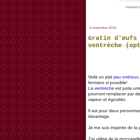
Publishe
9 septembre 2024
Gratin d'œufs
ventrèche (op
Voilà un plat
peu onéreux
fermiers si possible!
La
ventrèche
est juste une
pourront remplacer par de
vapeur et égouttés.
Il est pour deux personne
davantage.
Je me suis inspirée de la p
J'ai utilisé de la mozzare