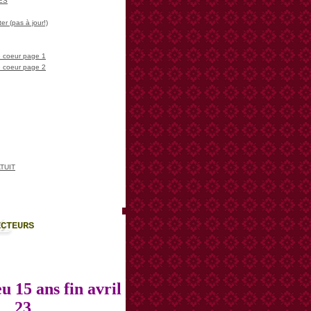
LES
er (pas à jour!)
 coeur page 1
 coeur page 2
TUIT
ECTEURS
u 15 ans fin avril
23