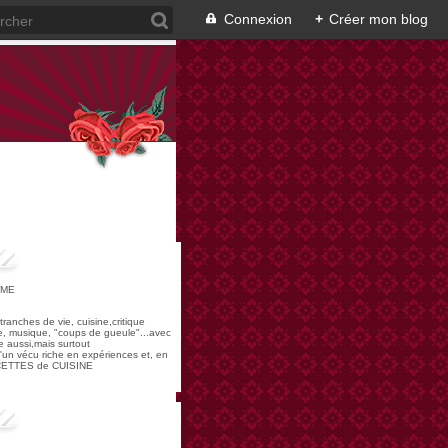
Connexion
+
Créer mon blog
OME
,tranches de vie, cuisine,critique
re, musique, "coups de gueule"...avec
 aussi,mais surtout
 d'un vécu riche en expériences et, en
ECETTES de CUISINE