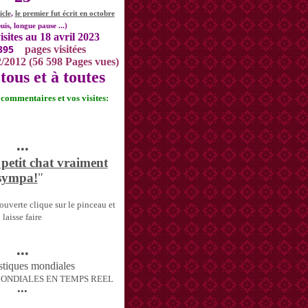
icle
,
le premier fut écrit en octobre
uis, longue pause ...)
isites au 18 avril 2023
395
pages visitées
2/2012 (56 598 Pages vues)
tous et à toutes
s commentaires et vos visites:
•••
 petit chat vraiment
sympa!
"
uverte clique sur le pinceau et
laisse faire
•••
MONDIALES EN TEMPS REEL
•••