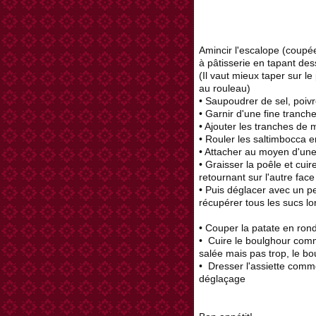
Amincir l'escalope (coupée
à pâtisserie en tapant des
(Il vaut mieux taper sur le
au rouleau)
• Saupoudrer de sel, poiv
• Garnir d'une fine tranc
• Ajouter les tranches de m
• Rouler les saltimbocca e
• Attacher au moyen d'une
• Graisser la poêle et cu
retournant sur l'autre face
• Puis déglacer avec un pe
récupérer tous les sucs lo
• Couper la patate en rond
• Cuire le boulghour comm
salée mais pas trop, le bo
• Dresser l'assiette comm
déglaçage