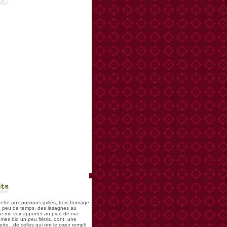
nts
te aux poivrons grillés, trois fromage
 a peu de temps, des lasagnes au
 de me voir apporter au pied de ma
mes bio un peu flétris, dont, une
tte...de celles qui ont le cœur rempli