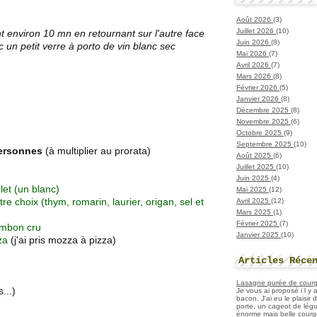
Août 2026
(3)
Juillet 2026
(10)
 environ 10 mn en retournant sur l'autre face
Juin 2026
(8)
 un petit verre à porto de vin blanc sec
Mai 2026
(7)
Avril 2026
(7)
Mars 2026
(8)
Février 2026
(5)
Janvier 2026
(8)
Décembre 2025
(8)
Novembre 2025
(6)
Octobre 2025
(9)
Septembre 2025
(10)
personnes
(à multiplier au prorata)
Août 2025
(6)
Juillet 2025
(10)
Juin 2025
(4)
let (un blanc)
Mai 2025
(12)
e choix (thym, romarin, laurier, origan, sel et
Avril 2025
(12)
Mars 2025
(1)
Février 2025
(7)
jambon cru
Janvier 2025
(10)
zza
(j'ai pris mozza à pizza)
Articles Réce
Lasagne purée de courget
...)
Je vous ai proposé i l y
bacon. J'ai eu le plaisir
porte, un cageot de légu
énorme mais belle courge