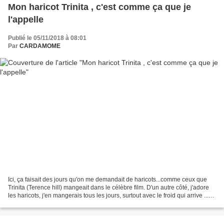
Mon haricot Trinita , c'est comme ça que je
l'appelle
Publié le 05/11/2018 à 08:01
Par
CARDAMOME
Ici, ça faisait des jours qu'on me demandait de haricots...comme ceux que
Trinita (Terence hill) mangeait dans le célèbre film. D'un autre côté, j'adore
les haricots, j'en mangerais tous les jours, surtout avec le froid qui arrive ...et
qu'ils sont plein...