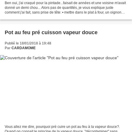
Ben oui, j'ai craqué pour la pintade...faisait de années et une voisine m'avait
donné un demi chou... Alors pas de quantités, je vous explique juste
comment j'ai fait, sans prise de tête: • mettre dans le plat à four, un oignon
ciselé, de l'huile d'olive,...
Pot au feu pré cuisson vapeur douce
Publié le 18/01/2018 à 19:48
Par
CARDAMOME
Vous allez me dire, pourquoi pré cuire un pot au feu à la vapeur douce?.
Quand on connait le principe de la vapeur douce, "décontaminer" sans