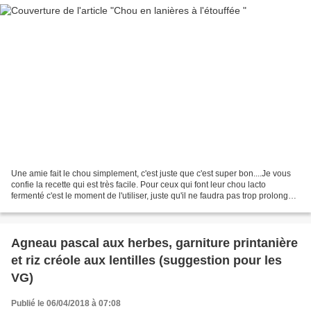
Une amie fait le chou simplement, c'est juste que c'est super bon....Je vous
confie la recette qui est très facile. Pour ceux qui font leur chou lacto
fermenté c'est le moment de l'utiliser, juste qu'il ne faudra pas trop prolonger
la cuisson! • Il faut...
Agneau pascal aux herbes, garniture printanière
et riz créole aux lentilles (suggestion pour les
VG)
Publié le 06/04/2018 à 07:08