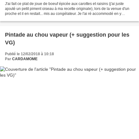
J'ai fait ce plat de joue de boeuf épicée aux carottes et raisins (j'ai juste
ajouté un petit piment oiseau à ma recette originale), lors de la venue d'un
proche et il en restait... mis au congélateur. Je l'ai ré accommodé en y
ajoutant des légumes (épinards...
Pintade au chou vapeur (+ suggestion pour les
VG)
Publié le 12/02/2018 à 10:18
Par
CARDAMOME