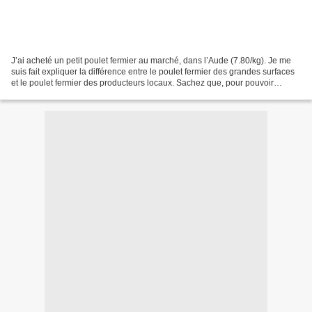
J’ai acheté un petit poulet fermier au marché, dans l’Aude (7.80/kg). Je me
suis fait expliquer la différence entre le poulet fermier des grandes surfaces
et le poulet fermier des producteurs locaux. Sachez que, pour pouvoir
prétendre avoir la mention...