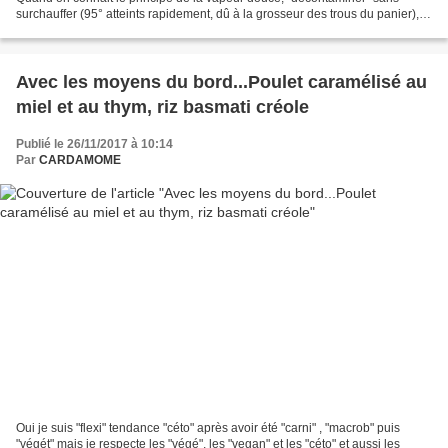
surchauffer (95° atteints rapidement, dû à la grosseur des trous du panier),
sans "blesser" le végétal, on comprend...
Avec les moyens du bord...Poulet caramélisé au
miel et au thym, riz basmati créole
Publié le 26/11/2017 à 10:14
Par
CARDAMOME
Oui je suis "flexi" tendance "céto" après avoir été "carni" , "macrob" puis
"végét" mais je respecte les "végé", les "vegan" et les "céto" et aussi les