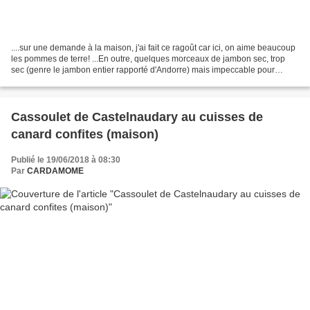
....sur une demande à la maison, j'ai fait ce ragoût car ici, on aime beaucoup
les pommes de terre! ...En outre, quelques morceaux de jambon sec, trop
sec (genre le jambon entier rapporté d'Andorre) mais impeccable pour
sublimer ce ragoût. J'ai démarré...
Cassoulet de Castelnaudary au cuisses de
canard confites (maison)
Publié le 19/06/2018 à 08:30
Par
CARDAMOME