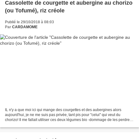
Cassolette de courgette et aubergine au chorizo
(ou Tofumé), riz créole
Publié le 29/10/2018 à 08:03
Par
CARDAMOME
IL n'y a que moi ici qui mange des courgettes et des aubergines alors
aujourd'hui, je ne me suis pas privée, tant pis pour "celui" qui veut du
chorizo! Il me fallait utiliser ces deux légumes bio -dommage de les perdre-
reçus en partie d'une amie Les...