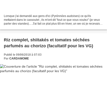
Lorsque j'ai demandé aux gens d'ici (Pyrénnées audoises) ce qu'ils
mettaient dans le cassoulet , ils m'ont dit "tout ce que vous voulez" (je veux
parler des viandes).... J'ai fait ce plat plus tôt en hiver, un we où je recevais
des amis et j'avais omis...
Riz complet, shiitakés et tomates séchées
parfumés au chorizo (facultatif pour les VG)
Publié le 09/06/2018 à 07:03
Par
CARDAMOME