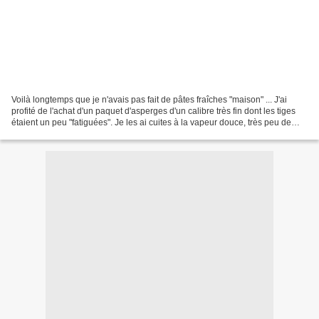
Voilà longtemps que je n'avais pas fait de pâtes fraîches "maison" ... J'ai
profité de l'achat d'un paquet d'asperges d'un calibre très fin dont les tiges
étaient un peu "fatiguées". Je les ai cuites à la vapeur douce, très peu de
façon à les garder encore...