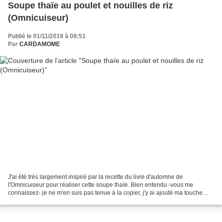
Soupe thaïe au poulet et nouilles de riz
(Omnicuiseur)
Publié le 01/11/2018 à 08:51
Par
CARDAMOME
J'ai été très largement inspiré par la recette du livre d'automne de
l'Omnicuiseur pour réaliser cette soupe thaïe. Bien entendu -vous me
connaissez- je ne m'en suis pas tenue à la copier, j'y ai ajouté ma touche
perso. Bouillon réalisé avec la carcasse...