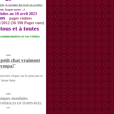
icle
,
le premier fut écrit en octobre
uis, longue pause ...)
isites au 18 avril 2023
395
pages visitées
2/2012 (56 598 Pages vues)
tous et à toutes
s commentaires et vos visites:
•••
 petit chat vraiment
sympa!
"
uverte clique sur le pinceau et
laisse faire
•••
MONDIALES EN TEMPS REEL
•••