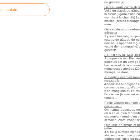
de graines; je...
Gâteau roulé crème diplo
ommentaire
Voilà un classique gâtea
la crème ) garni d'une c
montée à la chantilly) La 
maison (zestes d'orange 
roué...
Gâteau de noix moelleux
délicieux
Il y avait très longtemp
recette de gâteau de noix
que nous apportait régul
(école de naturopathie) ..
gustatif!...
A PROPOS DE MOI, B
À propos de moi Bienve
parcours est un voyage 
bien-être et de la cuisi
nombreuses années (2006 
thérapeute dans...
Aubergine éventail sauce
mozzarelle
J'adore les aubergines et
comme beaucoup d'autres
n'en mangions qu'en ratato
l'ancienne (la mienne re
tomate...
Petite Quiche pour solo
omnicuiseur
On mange beaucoup trop 
on a envie d'en reprendr
est souvent tenté d'en pr
semaine! Alors, vivant seul
Que faire de simple et t
griller
J'ai eu la surprise hier 
abimés, devant ma porte
aubergines (juste un peu f