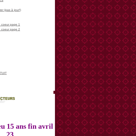
LES
er (pas à jour!)
 coeur page 1
 coeur page 2
TUIT
ECTEURS
u 15 ans fin avril
23