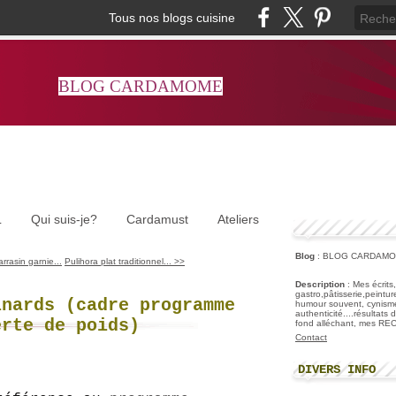
Tous nos blogs cuisine
BLOG CARDAMOME
L
Qui suis-je?
Cardamust
Ateliers
Blog
: BLOG CARDAM
rrasin garnie...
Pulihora plat traditionnel... >>
Description
: Mes écrits
gastro,pâtisserie,peintu
inards (cadre programme
humour souvent, cynisme
authenticité....résultats
erte de poids)
fond alléchant, mes R
Contact
DIVERS INFO