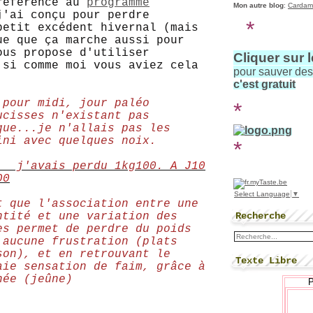
référence au
programme
Mon autre blog
:
Cardam
j'ai conçu pour perdre
*
petit excédent hivernal (mais
ue que ça marche aussi pour
ous propose d'utiliser
Cliquer sur 
 si comme moi vous aviez cela
pour sauver de
c'est gratuit
 pour midi, jour paléo
*
ucisses n'existant pas
que...je n'allais pas les
fini avec quelques noix.
*
, j'avais perdu 1kg100
.
A J10
00
Select Language
▼
t que l'association entre une
Recherche
ntité et une variation des
es permet de perdre du poids
 aucune frustration (plats
son), et en retrouvant le
Texte Libre
aie sensation de faim, grâce à
née (jeûne)