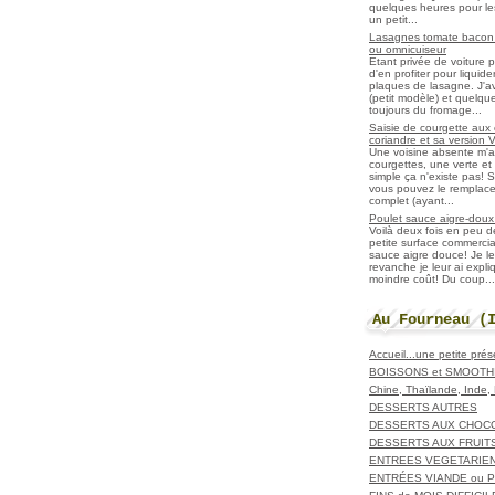
quelques heures pour les r
un petit...
Lasagnes tomate bacon f
ou omnicuiseur
Etant privée de voiture 
d'en profiter pour liqui
plaques de lasagne. J'a
(petit modèle) et quelqu
toujours du fromage...
Saisie de courgette aux 
coriandre et sa version 
Une voisine absente m'
courgettes, une verte et u
simple ça n'existe pas! S
vous pouvez le remplacer
complet (ayant...
Poulet sauce aigre-doux a
Voilà deux fois en peu 
petite surface commerci
sauce aigre douce! Je le
revanche je leur ai expl
moindre coût! Du coup...
Au Fourneau (
Accueil...une petite pré
BOISSONS et SMOOTH
Chine, Thaïlande, Inde
DESSERTS AUTRES
DESSERTS AUX CHOC
DESSERTS AUX FRUIT
ENTREES VEGETARIE
ENTRÉES VIANDE ou 