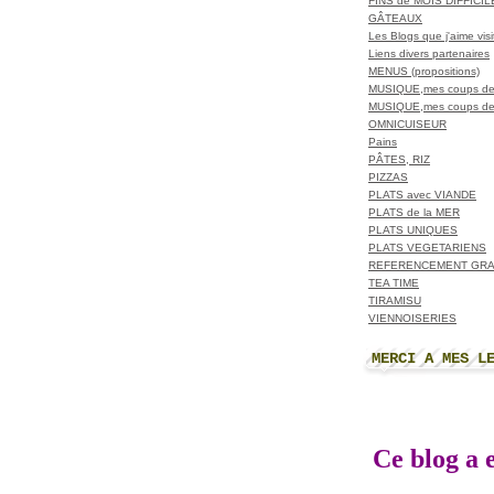
FINS de MOIS DIFFICI
GÂTEAUX
Les Blogs que j'aime visit
Liens divers partenaires
MENUS (propositions)
MUSIQUE,mes coups de
MUSIQUE,mes coups de
OMNICUISEUR
Pains
PÂTES, RIZ
PIZZAS
PLATS avec VIANDE
PLATS de la MER
PLATS UNIQUES
PLATS VEGETARIENS
REFERENCEMENT GRA
TEA TIME
TIRAMISU
VIENNOISERIES
MERCI A MES L
Ce blog a e