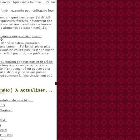
aviver. Après avoir tout trié.... J'ai fait
umé mozzarelle pour célibataire four
pendant quelques temps, j'ai décidé
der quelques réserves, notamment des
vais aussi une demi boite de tomate
es allumettes de bacon fumé. J'ai
oignons rouge et vert, bacon,
VG
a donné ses deux premières
ne jaune.... J'ai fait simple et plus
i vous ne voulez pas utiliser de bacon,
 : ♦ Soit par du riz, de préférence
u poivron et petits pois et riz créole
de temps que des gens, dans une
ale m'ont demandé où trouver de la
ur ai dit que je ne savais pas en
iqué comment la faire simplement et à
Index) À Actualiser...
sentation de mon blog...
IES
, Maghreb
OLAT
S
NNES
POISSON