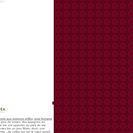
nts
te aux poivrons grillés, trois fromage
 a peu de temps, des lasagnes au
 de me voir apporter au pied de ma
mes bio un peu flétris, dont, une
tte...de celles qui ont le cœur rempli