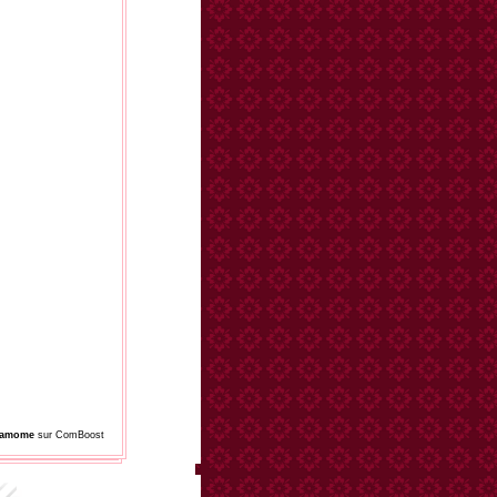
damome
sur ComBoost