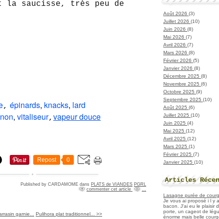
t la saucisse, très peu de
Août 2026
(3)
Juillet 2026
(10)
Juin 2026
(8)
Mai 2026
(7)
Avril 2026
(7)
Mars 2026
(8)
Février 2026
(5)
Janvier 2026
(8)
Décembre 2025
(8)
Novembre 2025
(6)
Octobre 2025
(9)
Septembre 2025
(10)
e
épinards
,
knacks
,
lard
,
Août 2025
(6)
gnon
,
vitaliseur
vapeur douce
Juillet 2025
(10)
,
Juin 2025
(4)
Mai 2025
(12)
Avril 2025
(12)
Mars 2025
(1)
Février 2025
(7)
Repost
0
Janvier 2025
(10)
Articles Réce
Published by CARDAMOME
dans
PLATS de VIANDES
PGRL
commenter cet article
…
Lasagne purée de courget
Je vous ai proposé i l y
bacon. J'ai eu le plaisir
porte, un cageot de légu
rrasin garnie...
Pulihora plat traditionnel... >>
énorme mais belle courge