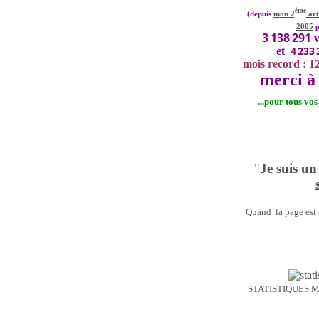
ème
(depuis
mon 2
art
2005
p
3 138 291
v
4 233 
et
mois record : 1
merci à 
...pour tous vo
"
Je suis un
Quand la page est o
STATISTIQUES 