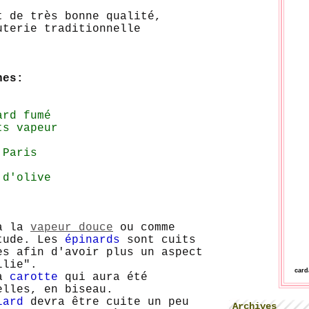
t de très bonne qualité,
uterie traditionnelle
nes:
ard fumé
ts vapeur
 Paris
 d'olive
 à la
vapeur douce
ou comme
itude. Les
épinards
sont cuits
es afin d'avoir plus un aspect
llie".
car
la
carotte
qui aura été
elles, en biseau.
 lard
devra être cuite un peu
Archives