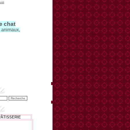
ust
le chat
s animaux,
PÂTISSERIE