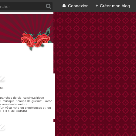
Connexion
+
Créer mon blog
OME
,tranches de vie, cuisine,critique
re, musique, "coups de gueule"...avec
 aussi,mais surtout
 d'un vécu riche en expériences et, en
ECETTES de CUISINE