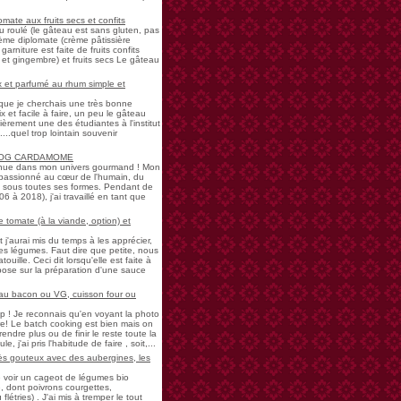
mate aux fruits secs et confits
u roulé (le gâteau est sans gluten, pas
rème diplomate (crème pâtissière
garniture est faite de fruits confits
et gingembre) et fruits secs Le gâteau
 et parfumé au rhum simple et
s que je cherchais une très bonne
 et facile à faire, un peu le gâteau
ièrement une des étudiantes à l'institut
...quel trop lointain souvenir
LOG CARDAMOME
nue dans mon univers gourmand ! Mon
passionné au cœur de l'humain, du
ne sous toutes ses formes. Pendant de
à 2018), j'ai travaillé en tant que
 tomate (à la viande, option) et
 j'aurai mis du temps à les apprécier,
 légumes. Faut dire que petite, nous
uille. Ceci dit lorsqu'elle est faite à
pose sur la préparation d'une sauce
 au bacon ou VG, cuisson four ou
! Je reconnais qu'en voyant la photo
e! Le batch cooking est bien mais on
endre plus ou de finir le reste toute la
e, j'ai pris l'habitude de faire , soit,...
rès gouteux avec des aubergines, les
de voir un cageot de légumes bio
, dont poivrons courgettes,
létries) . J'ai mis à tremper le tout