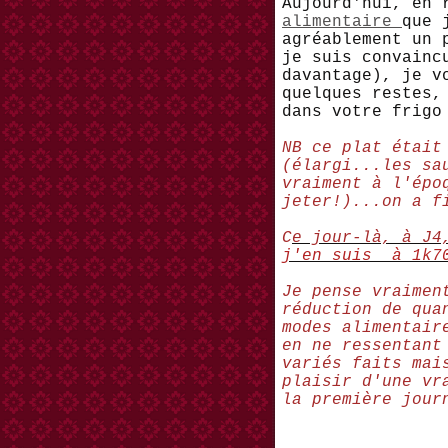
Aujourd'hui, en 
alimentaire
que 
agréablement un 
je suis convainc
davantage), je v
quelques restes,
dans votre frigo
NB ce plat était
(élargi...les sa
vraiment à l'épo
jeter!)...on a 
C
e jour-là, à J4
j'en suis à 1k7
Je pense vraimen
réduction de qua
modes alimentair
en ne ressentant
variés faits mai
plaisir d'une vr
la première jour