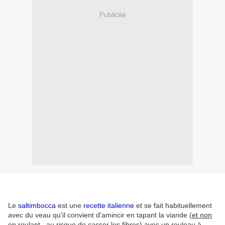
Publicité
Le
saltimbocca
est une
recette italienne
et se fait habituellement
avec du veau qu'il convient d'amincir en tapant la viande (
et non
en roulant...au risque de casser les fibres
) avec un rouleau à