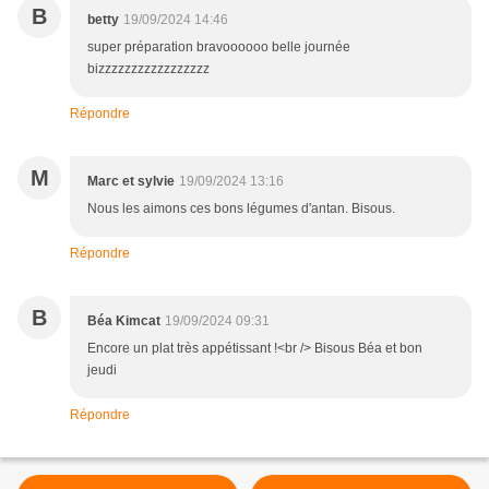
B
betty
19/09/2024 14:46
super préparation bravoooooo belle journée
bizzzzzzzzzzzzzzzzz
Répondre
M
Marc et sylvie
19/09/2024 13:16
Nous les aimons ces bons légumes d'antan. Bisous.
Répondre
B
Béa Kimcat
19/09/2024 09:31
Encore un plat très appétissant !<br /> Bisous Béa et bon
jeudi
Répondre