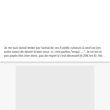
Je me suis laissé tenter par l'achat de ces 6 petits cuiseurs à oeuf car j'en
avais assez de devoir écaler ceux- ci, c'est parfois "enqui......". Je ne les ai
pas payés très cher donc, pas de regret si c'est décevant (9,29€ les 6). Alors
j'ai décidé de...