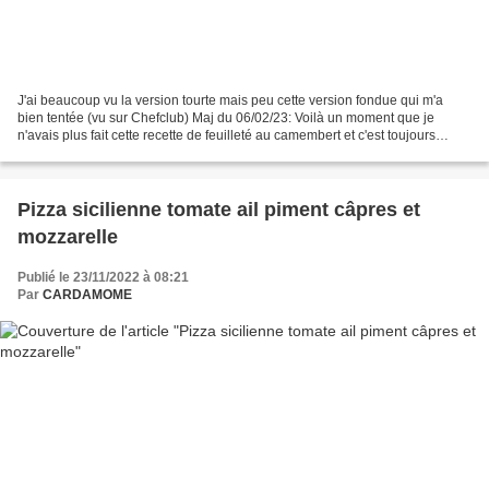
J'ai beaucoup vu la version tourte mais peu cette version fondue qui m'a
bien tentée (vu sur Chefclub) Maj du 06/02/23: Voilà un moment que je
n'avais plus fait cette recette de feuilleté au camembert et c'est toujours
autant de plaisir ...que je préfère...
Pizza sicilienne tomate ail piment câpres et
mozzarelle
Publié le 23/11/2022 à 08:21
Par
CARDAMOME