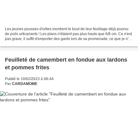
Les jeunes pousses d'orties montrent le bout de leur feuillage déjà pourvu
de poils urticariants ! Les plans n'étaient pas plus hauts que 6/8 cm. Ce n'est
pas grave, il suffit d'emporter des gants lors de sa promenade, ce que je n'ai
pas fait. Au moment...
Feuilleté de camembert en fondue aux lardons
et pommes frites
Publié le 10/02/2023 à 08:44
Par
CARDAMOME