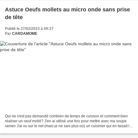
Astuce Oeufs mollets au micro onde sans prise
de tête
Publié le 27/02/2023 à 09:27
Par
CARDAMOME
Qui ne s'est pas demandé combien de temps de cuisson et comment bien
réaliser un oeuf mollé? J'en ai utilisé une fois pour mettre avec ma soupe
ramen J'ai vu sur le net (mais je ne sais plus où) un cuisinier qui en faisait la
démonstration. Bien sûr j'ai...