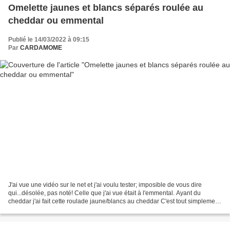
Omelette jaunes et blancs séparés roulée au
cheddar ou emmental
Publié le 14/03/2022 à 09:15
Par
CARDAMOME
J'ai vue une vidéo sur le net et j'ai voulu tester; imposible de vous dire
qui...désolée, pas noté! Celle que j'ai vue était à l'emmental. Ayant du
cheddar j'ai fait cette roulade jaune/blancs au cheddar C'est tout simplement
délicieux et ça a permis...