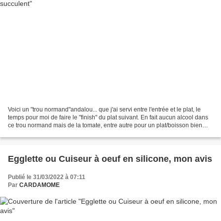
Voici un "trou normand"andalou... que j'ai servi entre l'entrée et le plat, le
temps pour moi de faire le "finish" du plat suivant. En fait aucun alcool dans
ce trou normand mais de la tomate, entre autre pour un plat/boisson bien
frais et bien rafraichissant....
Egglette ou Cuiseur à oeuf en silicone, mon avis
Publié le 31/03/2022 à 07:11
Par
CARDAMOME