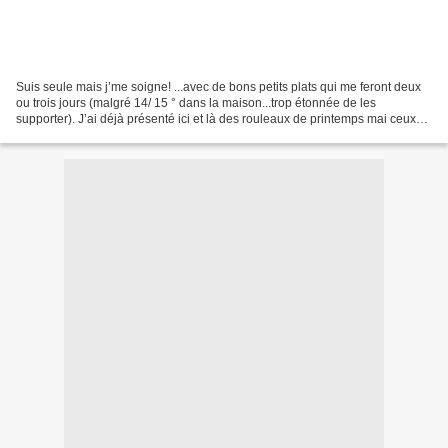
Suis seule mais j’me soigne! ...avec de bons petits plats qui me feront deux
ou trois jours (malgré 14/ 15 ° dans la maison...trop étonnée de les
supporter). J’ai déjà présenté ici et là des rouleaux de printemps mai ceux
d'aujourd'hui étaient (une fois...