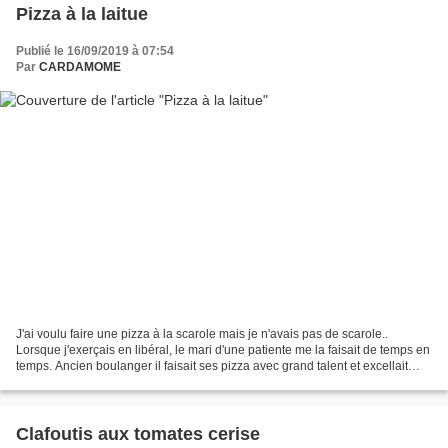
Pizza à la laitue
Publié le 16/09/2019 à 07:54
Par
CARDAMOME
J'ai voulu faire une pizza à la scarole mais je n'avais pas de scarole..
Lorsque j'exerçais en libéral, le mari d'une patiente me la faisait de temps en
temps. Ancien boulanger il faisait ses pizza avec grand talent et excellait
dans cette pizza à la...
Clafoutis aux tomates cerise