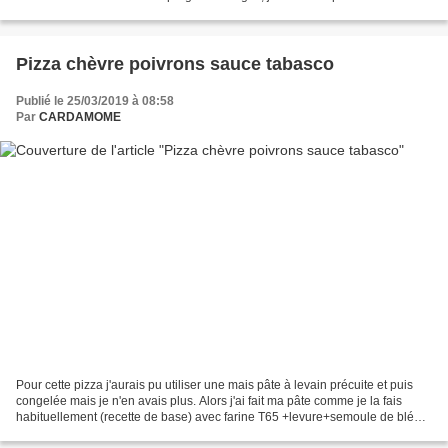
poireau dans mon jardin mais...
Pizza chèvre poivrons sauce tabasco
Publié le 25/03/2019 à 08:58
Par
CARDAMOME
Pour cette pizza j'aurais pu utiliser une mais pâte à levain précuite et puis
congelée mais je n'en avais plus. Alors j'ai fait ma pâte comme je la fais
habituellement (recette de base) avec farine T65 +levure+semoule de blé
dur extra fine. Garnir la...