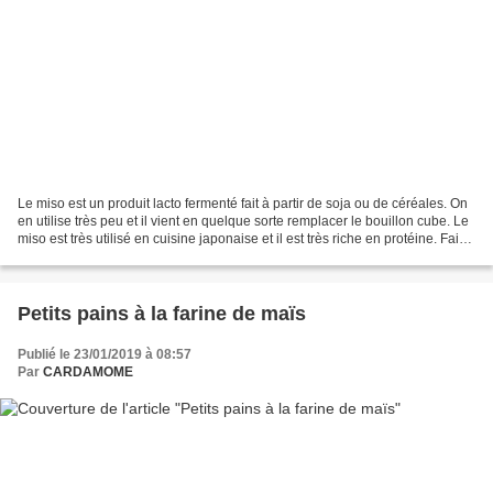
Le miso est un produit lacto fermenté fait à partir de soja ou de céréales. On
en utilise très peu et il vient en quelque sorte remplacer le bouillon cube. Le
miso est très utilisé en cuisine japonaise et il est très riche en protéine. Faire
attention...
Petits pains à la farine de maïs
Publié le 23/01/2019 à 08:57
Par
CARDAMOME