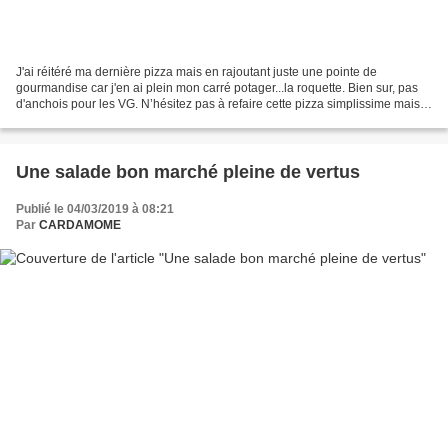
J'ai réitéré ma dernière pizza mais en rajoutant juste une pointe de
gourmandise car j'en ai plein mon carré potager...la roquette. Bien sur, pas
d'anchois pour les VG. N’hésitez pas à refaire cette pizza simplissime mais
tellement bonne! D'autant facile...
Une salade bon marché pleine de vertus
Publié le 04/03/2019 à 08:21
Par
CARDAMOME