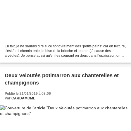
En fait, je ne saurais dire si ce sont vraiment des "petits pains" car en texture,
c'est à mi chemin ente, le biscuit, la brioche et le pain ( à cause des
alvéoles). Je pense aussi qu'en les coupant en deux dans l’épaisseur, on
devrait pouvoir les garnir...
Deux Veloutés potimarron aux chanterelles et
champignons
Publié le 21/01/2019 à 08:06
Par
CARDAMOME