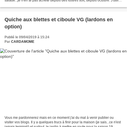
salade...je n'en ai pas acheté depuis des lustres soit, depuis octobre. J'utilise
ma roquette, les pissenlits,...
Quiche aux blettes et ciboule VG (lardons en
option)
Publié le 09/04/2019 à 15:24
Par
CARDAMOME
Vous me pardonnerez mais en ce moment j'ai du mal à venir publier ou
visiter vos blogs. Il y a quelques trucs à finir pour la maison (je sais...ce n'est
jamais terminé!) et surtout, le jardin à mettre en route pour la saison 19.