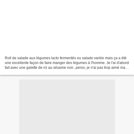
Roll de salade aux légumes lacto fermentés ou salade variée mais ça a été
une excellente façon de faire manger des légumes à l'homme. Je l'ai d'abord
fait avec une galette de riz au sésame noir...perso, je n'ai pas trop aimé mais
lui oui. Il faut la faire...