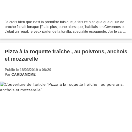
Je crois bien que c'est la première fois que je fais ce plat. que quelqu'un de
proche faisait lorsque j'étais plus jeune alors que j'habitais les Cévennes et
c'était un régal; je veux parler de la tortilla, spécialité espagnole. J'ai le carré
potager...
Pizza à la roquette fraîche , au poivrons, anchois
et mozzarelle
Publié le 18/03/2019 à 08:20
Par
CARDAMOME