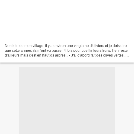
Non loin de mon village, il y a environ une vingtaine d'oliviers et je dois dire
que cette année, ils m'ont vu passer 4 fois pour cueillir leurs fruits. Il en reste
d'ailleurs mais c'est en haut ds arbres... • J'ai d'abord fait des olives vertes. le
procédé...