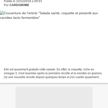
Publié le 22/12/2018 à 09:03
Par
CARDAMOME
Elle est quasiment gratuite cette salade. En effet, la roquette, riche en
omegas 3, s'est resemée après la première récolte et la montée en graines;
j'ai une nouvelle récolte depuis quelques temps et j'en cueille quasiment
tous les jours ; j'ai ramassé...