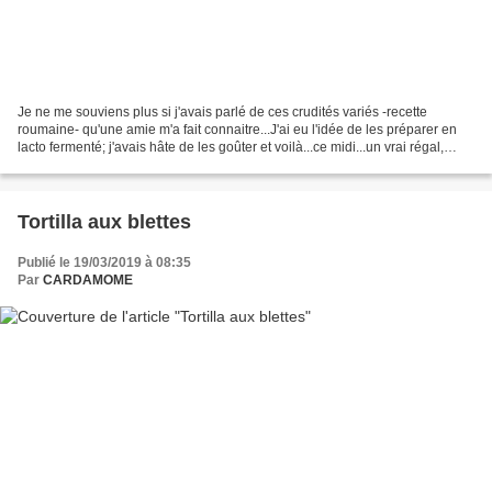
Je ne me souviens plus si j'avais parlé de ces crudités variés -recette
roumaine- qu'une amie m'a fait connaitre...J'ai eu l'idée de les préparer en
lacto fermenté; j'avais hâte de les goûter et voilà...ce midi...un vrai régal,
accompagné d'une belle...
Tortilla aux blettes
Publié le 19/03/2019 à 08:35
Par
CARDAMOME