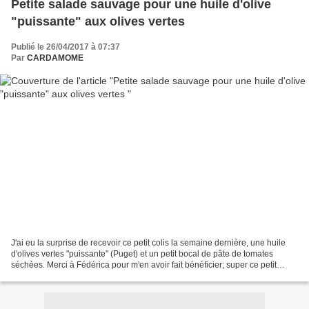
Petite salade sauvage pour une huile d'olive
"puissante" aux olives vertes
Publié le 26/04/2017 à 07:37
Par
CARDAMOME
J'ai eu la surprise de recevoir ce petit colis la semaine dernière, une huile
d'olives vertes "puissante" (Puget) et un petit bocal de pâte de tomates
séchées. Merci à Fédérica pour m'en avoir fait bénéficier; super ce petit
carnet où je vais noter quelques...