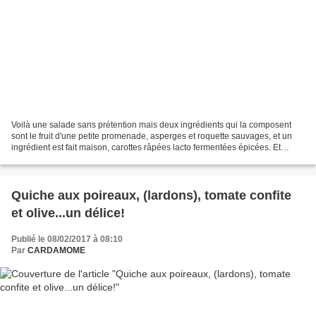
Voilà une salade sans prétention mais deux ingrédients qui la composent
sont le fruit d'une petite promenade, asperges et roquette sauvages, et un
ingrédient est fait maison, carottes râpées lacto fermentées épicées. Et
puis...je ne pouvais pas laisser...
Quiche aux poireaux, (lardons), tomate confite
et olive...un délice!
Publié le 08/02/2017 à 08:10
Par
CARDAMOME