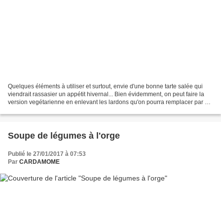
Quelques éléments à utiliser et surtout, envie d'une bonne tarte salée qui
viendrait rassasier un appétit hivernal... Bien évidemment, on peut faire la
version vegétarienne en enlevant les lardons qu'on pourra remplacer par du
tofumé Mon gars m'a dit..."poireaux...je...
Soupe de légumes à l'orge
Publié le 27/01/2017 à 07:53
Par
CARDAMOME