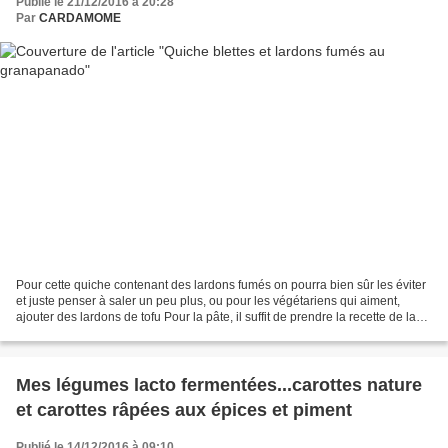
Publié le 21/12/2016 à 20:28
Par
CARDAMOME
Pour cette quiche contenant des lardons fumés on pourra bien sûr les éviter
et juste penser à saler un peu plus, ou pour les végétariens qui aiment,
ajouter des lardons de tofu Pour la pâte, il suffit de prendre la recette de la
pâte brisée et d'y ajouter:...
Mes légumes lacto fermentées...carottes nature
et carottes râpées aux épices et piment
Publié le 14/12/2016 à 09:10