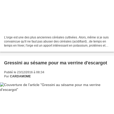
L'orge est une des plus anciennes céréales cultivées. Alors, même si je suis
convaincue qu'il ne faut pas abuser des céréales (acidifiant) , de temps en
temps en hiver, l'orge est un apport intéressant en potassium, protéines et
fibres et de digestion...
Gressini au sésame pour ma verrine d'escargot
Publié le 23/12/2016 à 08:34
Par
CARDAMOME