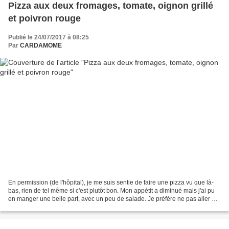
Pizza aux deux fromages, tomate, oignon grillé
et poivron rouge
Publié le 24/07/2017 à 08:25
Par
CARDAMOME
En permission (de l'hôpital), je me suis sentie de faire une pizza vu que là-
bas, rien de tel même si c'est plutôt bon. Mon appétit a diminué mais j'ai pu
en manger une belle part, avec un peu de salade. Je préfère ne pas aller au
delà, vu que je n'ai...