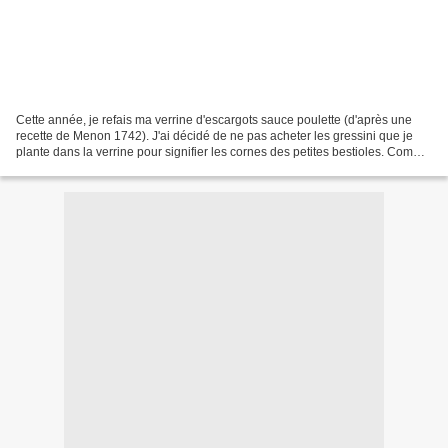
Cette année, je refais ma verrine d'escargots sauce poulette (d'après une
recette de Menon 1742). J'ai décidé de ne pas acheter les gressini que je
plante dans la verrine pour signifier les cornes des petites bestioles. Comme
tout ce que l'on mange, on...