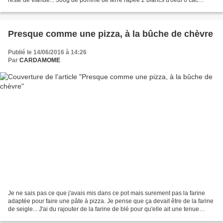
d'huile d' olive sel poivre...
Presque comme une pizza, à la bûche de chèvre
Publié le 14/06/2016 à 14:26
Par
CARDAMOME
Je ne sais pas ce que j'avais mis dans ce pot mais surement pas la farine
adaptée pour faire une pâte à pizza. Je pense que ça devait être de la farine
de seigle... J'ai du rajouter de la farine de blé pour qu'elle ait une tenue
suffisante pour l'étaler....