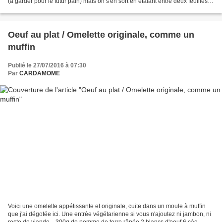
(à garder pour le futur pain) mais on s'en sort en étalant entre deux feuilles
de papier. J'ai utilisé...
Oeuf au plat / Omelette originale, comme un
muffin
Publié le 27/07/2016 à 07:30
Par
CARDAMOME
Voici une omelette appétissante et originale, cuite dans un moule à muffin
que j'ai dégotée ici. Une entrée végétarienne si vous n'ajoutez ni jambon, ni
reste de viande... 300g de pomme de terre râpée 2 blancs d'oeuf 6 càc