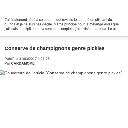
J'ai finalement cédé à ce courant qui revisite le taboulé en utilisant du
quinoa et je ne suis pas déçue. Même principe pour le mélange Alors que
j'utilisais du pilpil ou de la semoule complète, j'ai utilisé du quinoa. Le pilpil
étant précuit il convient...
Conserve de champignons genre pickles
Publié le 31/03/2017 à 07:25
Par
CARDAMOME