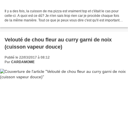
Il y a des fois, la cuisson de ma pizza est vraiment top et c'était le cas pour
celle-ci. A quoi est ce dû? Je n'en sais trop rien car je procède chaque fois
de la même manière. Tout ce que je peux vous dire c'est qu'il est important
de laisser la pâte...
Velouté de chou fleur au curry garni de noix
(cuisson vapeur douce)
Publié le 22/03/2017 à 08:12
Par
CARDAMOME