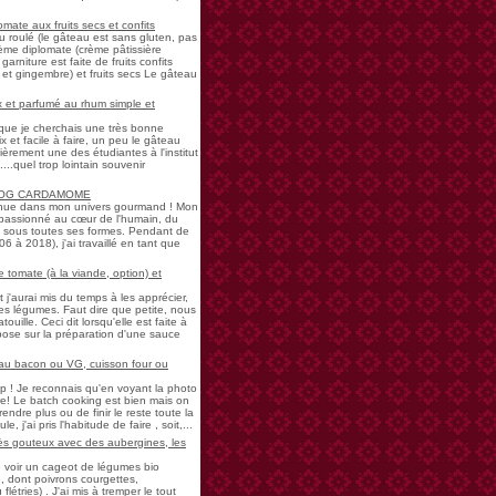
mate aux fruits secs et confits
u roulé (le gâteau est sans gluten, pas
rème diplomate (crème pâtissière
garniture est faite de fruits confits
et gingembre) et fruits secs Le gâteau
 et parfumé au rhum simple et
s que je cherchais une très bonne
 et facile à faire, un peu le gâteau
ièrement une des étudiantes à l'institut
...quel trop lointain souvenir
LOG CARDAMOME
nue dans mon univers gourmand ! Mon
passionné au cœur de l'humain, du
ne sous toutes ses formes. Pendant de
à 2018), j'ai travaillé en tant que
 tomate (à la viande, option) et
 j'aurai mis du temps à les apprécier,
 légumes. Faut dire que petite, nous
uille. Ceci dit lorsqu'elle est faite à
pose sur la préparation d'une sauce
 au bacon ou VG, cuisson four ou
! Je reconnais qu'en voyant la photo
e! Le batch cooking est bien mais on
endre plus ou de finir le reste toute la
e, j'ai pris l'habitude de faire , soit,...
rès gouteux avec des aubergines, les
de voir un cageot de légumes bio
, dont poivrons courgettes,
létries) . J'ai mis à tremper le tout