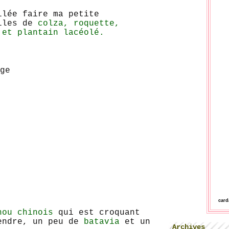
llée faire ma petite
illes de
colza, roquette,
 et plantain lacéolé.
car
hou chinois
qui est croquant
endre, un peu de
batavia
et un
Archives