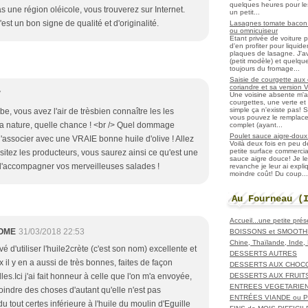
quelques heures pour les r
s une région oléicole, vous trouverez sur Internet.
un petit...
est un bon signe de qualité et d'originalité.
Lasagnes tomate bacon f
ou omnicuiseur
Etant privée de voiture 
d'en profiter pour liqui
plaques de lasagne. J'a
(petit modèle) et quelqu
toujours du fromage...
Saisie de courgette aux 
coriandre et sa version 
7
Une voisine absente m'
courgettes, une verte et u
simple ça n'existe pas! S
e, vous avez l'air de trèsbien connaître les les
vous pouvez le remplacer
a nature, quelle chance ! <br /> Quel dommage
complet (ayant...
Poulet sauce aigre-doux a
l'associer avec une VRAIE bonne huile d'olive ! Allez
Voilà deux fois en peu 
petite surface commerci
sitez les producteurs, vous saurez ainsi ce qu'est une
sauce aigre douce! Je le
 d'accompagner vos merveilleuses salades !
revanche je leur ai expl
moindre coût! Du coup...
Au Fourneau (
Accueil...une petite pré
OME
31/03/2018 22:53
BOISSONS et SMOOTH
Chine, Thaïlande, Inde
rivé d'utiliser l'huile2crète (c'est son nom) excellente et
DESSERTS AUTRES
x il y en a aussi de très bonnes, faites de façon
DESSERTS AUX CHOC
DESSERTS AUX FRUIT
lles.Ici j'ai fait honneur à celle que l'on m'a envoyée,
ENTREES VEGETARIE
moindre des choses d'autant qu'elle n'est pas
ENTRÉES VIANDE ou 
 tout certes inférieure à l'huile du moulin d'Eguille