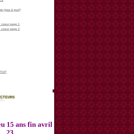
LES
er (pas à jour!)
 coeur page 1
 coeur page 2
TUIT
ECTEURS
u 15 ans fin avril
23