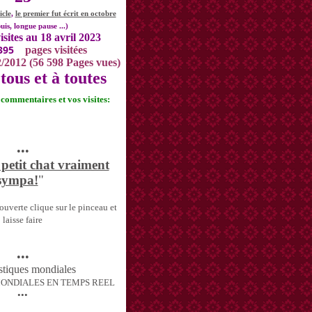
icle
,
le premier fut écrit en octobre
uis, longue pause ...)
isites au 18 avril 2023
395
pages visitées
2/2012 (56 598 Pages vues)
tous et à toutes
s commentaires et vos visites:
•••
 petit chat vraiment
sympa!
"
uverte clique sur le pinceau et
laisse faire
•••
MONDIALES EN TEMPS REEL
•••