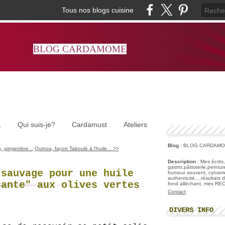
Tous nos blogs cuisine
BLOG CARDAMOME
L
Qui suis-je?
Cardamust
Ateliers
Blog
: BLOG CARDAM
, gingembre...
Quinoa, façon Taboulé à l'huile... >>
Description
: Mes écrits
gastro,pâtisserie,peintu
 sauvage pour une huile
humour souvent, cynisme
authenticité....résultats
sante" aux olives vertes
fond alléchant, mes R
Contact
DIVERS INFO