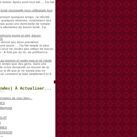
aviver. Après avoir tout trié.... J'ai fait
umé mozzarelle pour célibataire four
pendant quelques temps, j'ai décidé
der quelques réserves, notamment des
vais aussi une demi boite de tomate
es allumettes de bacon fumé. J'ai
oignons rouge et vert, bacon,
VG
a donné ses deux premières
ne jaune.... J'ai fait simple et plus
i vous ne voulez pas utiliser de bacon,
 : ♦ Soit par du riz, de préférence
u poivron et petits pois et riz créole
de temps que des gens, dans une
ale m'ont demandé où trouver de la
ur ai dit que je ne savais pas en
iqué comment la faire simplement et à
Index) À Actualiser...
sentation de mon blog...
IES
, Maghreb
OLAT
S
NNES
POISSON