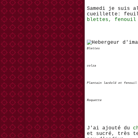
Samedi je suis a
cueillette: feu
blettes, fenouil
Blettes
colza
Plantain lacéolé et fenouil
Roquette
J'ai ajouté du
c
et sucré, très t