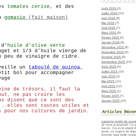
des
tomates cerise
, et des
Août 2026
(3)
Juillet 2026
(10)
du
gomasio
(fait maison)
Juin 2026
(8)
Mai 2026
(7)
Avril 2026
(7)
Mars 2026
(8)
Février 2026
(5)
Janvier 2026
(8)
 d'
huile d'olive verte
Décembre 2025
(8)
get et 1/3 d'huile vierge de
Novembre 2025
(6)
n peu de vinaigre de cidre.
Octobre 2025
(9)
Septembre 2025
(10)
 veille un
taboulé de quinoa
,
Août 2025
(6)
Juillet 2025
(10)
etit bol pour accompagner
Juin 2025
(4)
vage
Mai 2025
(12)
Avril 2025
(12)
eine de trésors, il faut la
Mars 2025
(1)
out, ne pas croire les
Février 2025
(7)
us disent que ce sont des
Janvier 2025
(10)
...elles sont toutes utiles et
s pour nos cultures de jardin.
Articles Réce
Lasagne purée de courget
Je vous ai proposé i l y
bacon. J'ai eu le plaisir
porte, un cageot de légu
énorme mais belle courge