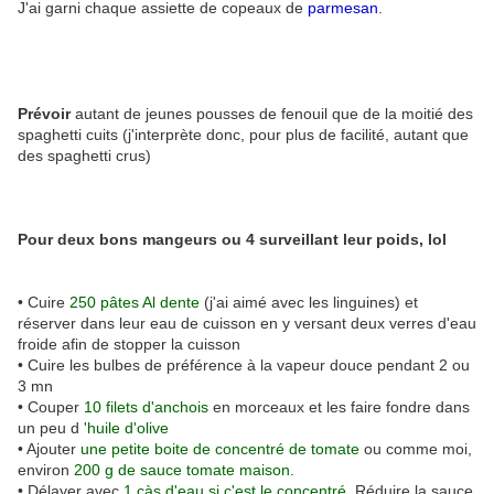
J'ai garni chaque assiette de copeaux de
parmesan
.
Prévoir
autant de jeunes pousses de fenouil que de la moitié des
spaghetti cuits (j'interprète donc, pour plus de facilité, autant que
des spaghetti crus)
Pour deux bons mangeurs ou 4 surveillant leur poids, lol
• Cuire
250 pâtes Al dente
(j'ai aimé avec les linguines) et
réserver dans leur eau de cuisson en y versant deux verres d'eau
froide afin de stopper la cuisson
• Cuire les bulbes de préférence à la vapeur douce pendant 2 ou
3 mn
• Couper
10 filets d'anchois
en morceaux et les faire fondre dans
un peu d '
huile d'olive
• Ajouter
une petite boite de concentré de tomate
ou comme moi,
environ
200 g de sauce tomate maison
.
• Délayer avec
1 càs d'eau si c'est le concentré
. Réduire la sauce