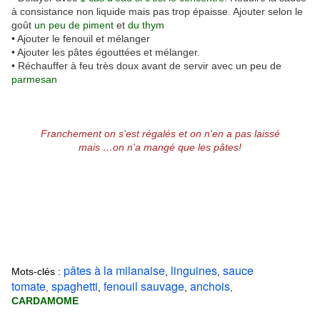
à consistance non liquide mais pas trop épaisse. Ajouter selon le
goût
un peu de piment
et
du thym
• Ajouter le fenouil et mélanger
• Ajouter les pâtes égouttées et mélanger.
• Réchauffer à feu très doux avant de servir avec un peu de
parmesan
Franchement on s'est régalés et on n'en a pas laissé
mais …on n'a mangé que les pâtes!
pâtes à la milanaise
linguines
sauce
Mots-clés :
,
,
tomate
spaghetti
fenouil sauvage
anchois
,
,
,
,
CARDAMOME