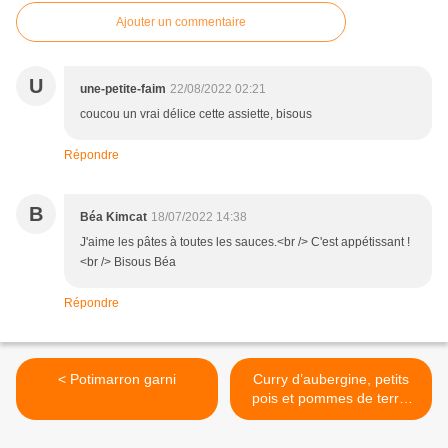
Ajouter un commentaire
U
une-petite-faim
22/08/2022 02:21
coucou un vrai délice cette assiette, bisous
Répondre
B
Béa Kimcat
18/07/2022 14:38
J'aime les pâtes à toutes les sauces.<br /> C'est appétissant !
<br /> Bisous Béa
Répondre
< Potimarron garni
Curry d’aubergine, petits
pois et pommes de terre,
tombée de jeunes blettes et
oeuf au plat >