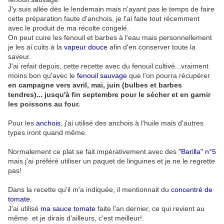
J'y suis allée dès le lendemain mais n'ayant pas le temps de faire
cette préparation faute d'anchois, je l'ai faite tout récemment
avec le produit de ma récolte congelé.
On peut cuire les fenouil et barbes à l'eau mais personnellement
je les ai cuits à la
vapeur douce
afin d'en conserver toute la
saveur.
J'ai refait depuis, cette recette avec du fenouil cultivé...vraiment
moins bon qu'avec le
fenouil sauvage
que l'on pourra récupérer
en campagne vers avril, mai, juin (bulbes et barbes
tendres)... jusqu'à fin septembre pour le sécher et en garnir
les poissons au four.
Pour les
anchois
, j'ai utilisé des anchois à l'huile mais d'autres
types iront quand même.
Normalement ce plat se fait impérativement avec des
"Barilla" n°5
mais j'ai préféré utiliser un paquet de linguines et je ne le regrette
pas!
Dans la recette qu'il m'a indiquée, il mentionnait du
concentré de
tomate
.
J'ai utilisé
ma sauce tomate
faite l'an dernier, ce qui revient au
même et je dirais d'ailleurs, c'est meilleur!.