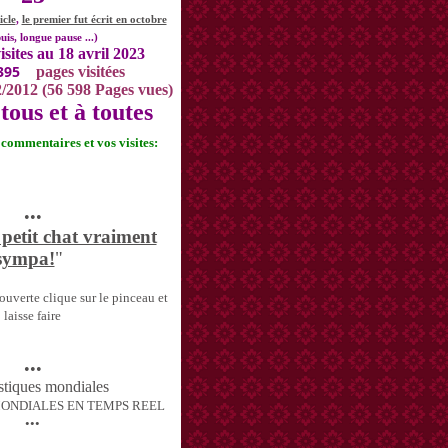
icle
,
le premier fut écrit en octobre
uis, longue pause ...)
isites au 18 avril 2023
395
pages visitées
2/2012 (56 598 Pages vues)
tous et à toutes
s commentaires et vos visites:
•••
 petit chat vraiment
sympa!
"
uverte clique sur le pinceau et
laisse faire
•••
MONDIALES EN TEMPS REEL
•••