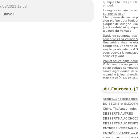
quelques heures pour les r
un petit...
7/02/2023 12:58
Lasagnes tomate bacon f
ou omnicuiseur
e. Bravo !
Etant privée de voiture 
d'en profiter pour liqui
plaques de lasagne. J'a
(petit modèle) et quelqu
toujours du fromage...
Saisie de courgette aux 
coriandre et sa version 
Une voisine absente m'
courgettes, une verte et u
simple ça n'existe pas! S
vous pouvez le remplacer
complet (ayant...
Poulet sauce aigre-doux a
Voilà deux fois en peu 
petite surface commerci
sauce aigre douce! Je le
revanche je leur ai expl
moindre coût! Du coup...
Au Fourneau (
Accueil...une petite pré
BOISSONS et SMOOTH
Chine, Thaïlande, Inde
DESSERTS AUTRES
DESSERTS AUX CHOC
DESSERTS AUX FRUIT
ENTREES VEGETARIE
ENTRÉES VIANDE ou 