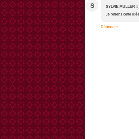
S
SYLVIE MULLER
2
Je retiens cette idé
Répondre