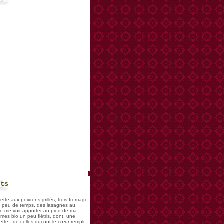
nts
te aux poivrons grillés, trois fromage
 a peu de temps, des lasagnes au
 de me voir apporter au pied de ma
mes bio un peu flétris, dont, une
tte...de celles qui ont le cœur rempli