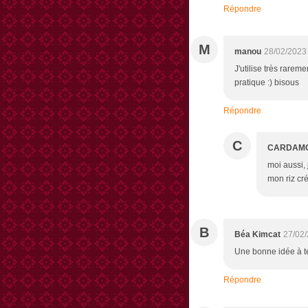
Répondre
M
manou
28/02/2023
J'utilise très rarem
pratique :) bisous
Répondre
C
CARDAM
moi aussi,
mon riz cré
B
Béa Kimcat
27/02/
Une bonne idée à t
Répondre