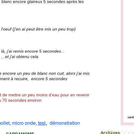
e blanc encore glaireux 5 secondes après les
 l'oeuf (j'en ai peut être mis un peu trop)
à, j'ai remis encore 5 secondes...
...et j'ai obtenu cela
te encore un peu de blanc non cuit, alors j'ai mis
ement à recuire, encore 5 secondes
nt de mettre un peu moins d'eau pour en revenir
à 70 secondes environ
car
ollet
,
micro onde
,
test
démonstration
,
Archives