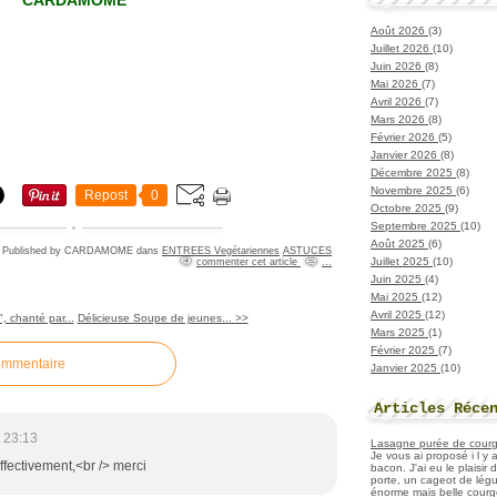
CARDAMOME
Août 2026
(3)
Juillet 2026
(10)
Juin 2026
(8)
Mai 2026
(7)
Avril 2026
(7)
Mars 2026
(8)
Février 2026
(5)
Janvier 2026
(8)
Décembre 2025
(8)
Novembre 2025
(6)
Repost
0
Octobre 2025
(9)
Septembre 2025
(10)
Août 2025
(6)
Published by CARDAMOME
dans
ENTREES Vegétariennes
ASTUCES
Juillet 2025
(10)
commenter cet article
…
Juin 2025
(4)
Mai 2025
(12)
Avril 2025
(12)
, chanté par...
Délicieuse Soupe de jeunes... >>
Mars 2025
(1)
Février 2025
(7)
ommentaire
Janvier 2025
(10)
Articles Réce
 23:13
Lasagne purée de courget
Je vous ai proposé i l y
ffectivement,<br /> merci
bacon. J'ai eu le plaisir
porte, un cageot de légu
énorme mais belle courge