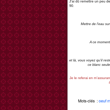
J'ai dû remettre un peu d
90.
Mettre de l'eau sur
A ce moment l
et là, vous voyez qu'il res
ce blanc seul
Je le referai en m'assura
Mots-clés :
oeuf m