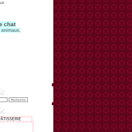
ust
le chat
s animaux,
PÂTISSERIE