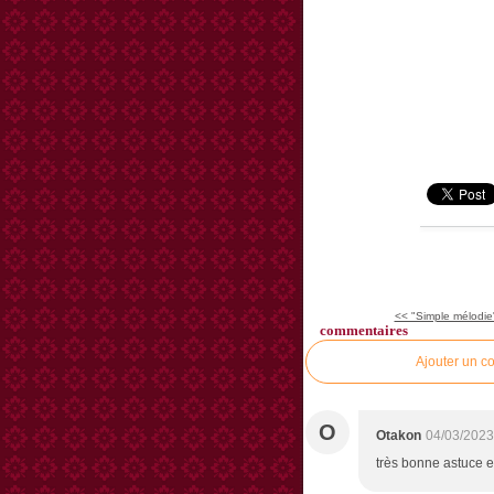
<< "Simple mélodie"
commentaires
Ajouter un c
O
Otakon
04/03/2023
très bonne astuce e