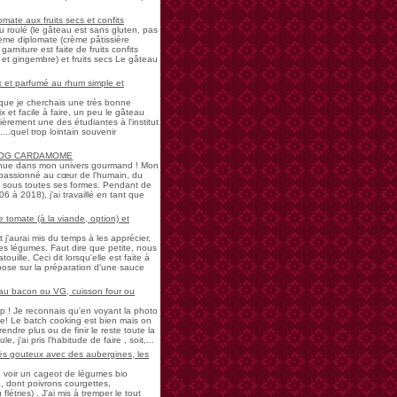
mate aux fruits secs et confits
u roulé (le gâteau est sans gluten, pas
rème diplomate (crème pâtissière
garniture est faite de fruits confits
et gingembre) et fruits secs Le gâteau
 et parfumé au rhum simple et
s que je cherchais une très bonne
 et facile à faire, un peu le gâteau
ièrement une des étudiantes à l'institut
...quel trop lointain souvenir
LOG CARDAMOME
nue dans mon univers gourmand ! Mon
passionné au cœur de l'humain, du
ne sous toutes ses formes. Pendant de
à 2018), j'ai travaillé en tant que
 tomate (à la viande, option) et
 j'aurai mis du temps à les apprécier,
 légumes. Faut dire que petite, nous
uille. Ceci dit lorsqu'elle est faite à
pose sur la préparation d'une sauce
 au bacon ou VG, cuisson four ou
! Je reconnais qu'en voyant la photo
e! Le batch cooking est bien mais on
endre plus ou de finir le reste toute la
e, j'ai pris l'habitude de faire , soit,...
rès gouteux avec des aubergines, les
de voir un cageot de légumes bio
, dont poivrons courgettes,
létries) . J'ai mis à tremper le tout