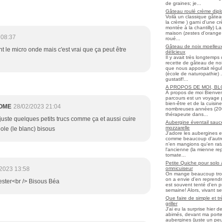
de graines; je...
Gâteau roulé crème diplo
Voilà un classique gâtea
la crème ) garni d'une c
montée à la chantilly) La 
maison (zestes d'orange 
 08:37
roué...
Gâteau de noix moelleux
ent le micro onde mais c'est vrai que ça peut être
délicieux
Il y avait très longtemp
recette de gâteau de noix
que nous apportait régul
(école de naturopathie) ..
gustatif!...
A PROPOS DE MOI, B
À propos de moi Bienve
parcours est un voyage 
bien-être et de la cuisi
OME
28/02/2023 21:04
nombreuses années (2006 
thérapeute dans...
 juste quelques petits trucs comme ça et aussi cuire
Aubergine éventail sauce
mozzarelle
ole (le blanc) bisous
J'adore les aubergines et
comme beaucoup d'autres
n'en mangions qu'en ratato
l'ancienne (la mienne re
tomate...
Petite Quiche pour solo
omnicuiseur
2023 13:58
On mange beaucoup trop 
on a envie d'en reprendr
ester<br /> Bisous Béa
est souvent tenté d'en pr
semaine! Alors, vivant seul
Que faire de simple et t
griller
J'ai eu la surprise hier 
abimés, devant ma porte
aubergines (juste un peu f