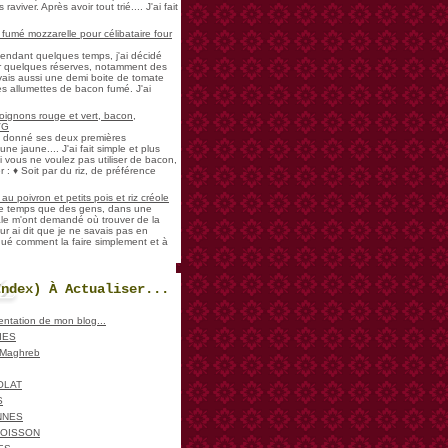
aviver. Après avoir tout trié.... J'ai fait
umé mozzarelle pour célibataire four
pendant quelques temps, j'ai décidé
der quelques réserves, notamment des
vais aussi une demi boite de tomate
es allumettes de bacon fumé. J'ai
oignons rouge et vert, bacon,
VG
a donné ses deux premières
ne jaune.... J'ai fait simple et plus
i vous ne voulez pas utiliser de bacon,
 : ♦ Soit par du riz, de préférence
u poivron et petits pois et riz créole
de temps que des gens, dans une
ale m'ont demandé où trouver de la
ur ai dit que je ne savais pas en
iqué comment la faire simplement et à
Index) À Actualiser...
sentation de mon blog...
IES
, Maghreb
OLAT
S
NNES
POISSON