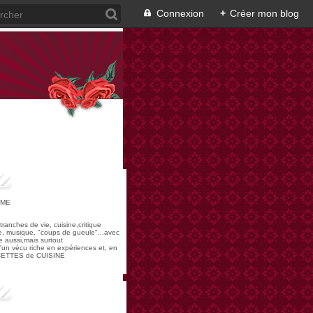
Connexion
+
Créer mon blog
OME
,tranches de vie, cuisine,critique
re, musique, "coups de gueule"...avec
 aussi,mais surtout
 d'un vécu riche en expériences et, en
ECETTES de CUISINE