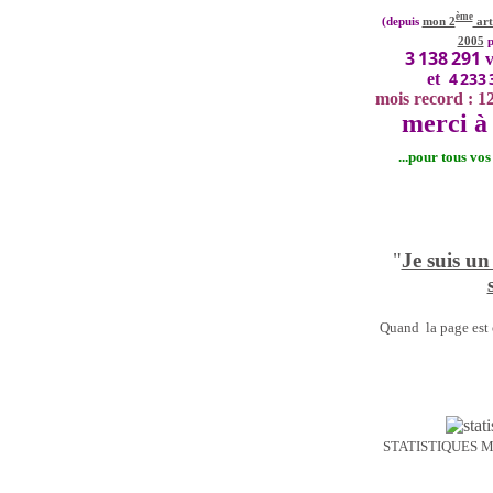
ème
(depuis
mon 2
art
2005
p
3 138 291
v
4 233 
et
mois record : 1
merci à 
...pour tous vo
"
Je suis un
Quand la page est o
STATISTIQUES 