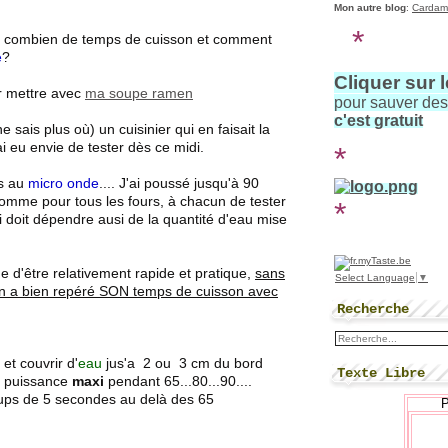
Mon autre blog
:
Cardam
*
é combien de temps de cuisson et comment
é
?
Cliquer sur 
ur mettre avec
ma soupe ramen
pour sauver de
c'est gratuit
ne sais plus où) un cuisinier qui en faisait la
'ai eu envie de tester dès ce midi.
*
es au
micro onde
.... J'ai poussé jusqu'à 90
comme pour tous les fours, à chacun de tester
*
doit dépendre ausi de la quantité d'eau mise
 d'être relativement rapide et pratique,
sans
Select Language
▼
'on a bien repéré SON temps de cuisson avec
Recherche
et couvrir d'
eau
jus'a 2 ou 3 cm du bord
Texte Libre
e puissance
maxi
pendant 65...80...90....
oups de 5 secondes au delà des 65