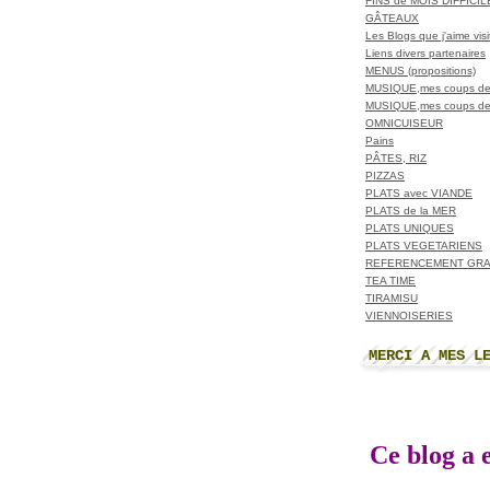
FINS de MOIS DIFFICI
GÂTEAUX
Les Blogs que j'aime visit
Liens divers partenaires
MENUS (propositions)
MUSIQUE,mes coups de
MUSIQUE,mes coups de
OMNICUISEUR
Pains
PÂTES, RIZ
PIZZAS
PLATS avec VIANDE
PLATS de la MER
PLATS UNIQUES
PLATS VEGETARIENS
REFERENCEMENT GRA
TEA TIME
TIRAMISU
VIENNOISERIES
MERCI A MES L
Ce blog a e