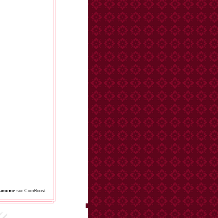
damome
sur ComBoost