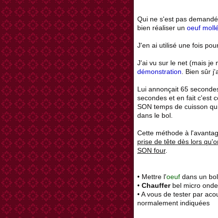
Qui ne s'est pas demand
bien réaliser un
oeuf moll
J'en ai utilisé une fois po
J'ai vu sur le net (mais je 
démonstration
. Bien sûr j
Lui annonçait 65 second
secondes et en fait c'est 
SON temps de cuisson qui 
dans le bol.
Cette méthode à l'avantage
prise de tête dès lors qu
SON four
.
• Mettre l'
oeuf
dans un bol 
•
Chauffer
bel micro ond
• A vous de tester par ac
normalement indiquées