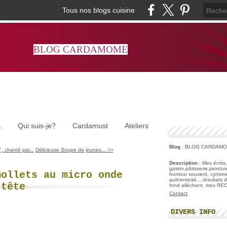
Tous nos blogs cuisine
BLOG CARDAMOME
L
Qui suis-je?
Cardamust
Ateliers
Blog
: BLOG CARDAM
, chanté par...
Délicieuse Soupe de jeunes... >>
Description
: Mes écrits
gastro,pâtisserie,peintu
mollets au micro onde
humour souvent, cynisme
authenticité....résultats
 tête
fond alléchant, mes R
Contact
DIVERS INFO