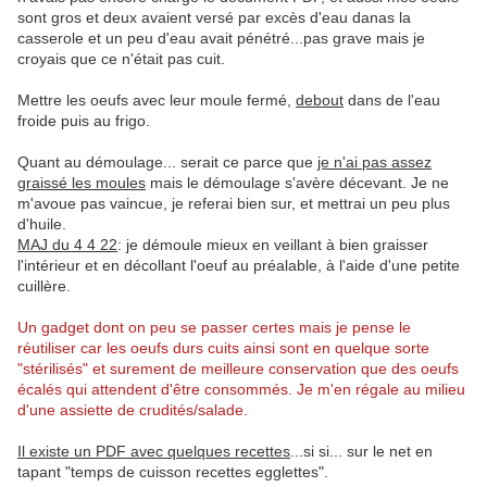
sont gros et deux avaient versé par excès d'eau danas la
casserole et un peu d'eau avait pénétré...pas grave mais je
croyais que ce n'était pas cuit.
Mettre les oeufs avec leur moule fermé,
debout
dans de l'eau
froide puis au frigo.
Quant au démoulage... serait ce parce que
je n'ai pas assez
graissé les moules
mais le démoulage s'avère décevant. Je ne
m'avoue pas vaincue, je referai bien sur, et mettrai un peu plus
d'huile.
MAJ du 4 4 22
: je démoule mieux en veillant à bien graisser
l'intérieur et en décollant l'oeuf au préalable, à l'aide d'une petite
cuillère.
Un gadget dont on peu se passer certes mais je pense le
réutiliser car les oeufs durs cuits ainsi sont en quelque sorte
"stérilisés" et surement de meilleure conservation que des oeufs
écalés qui attendent d'être consommés. Je m'en régale au milieu
d'une assiette de crudités/salade.
Il existe un PDF avec quelques recettes
...si si... sur le net en
tapant "temps de cuisson recettes egglettes".