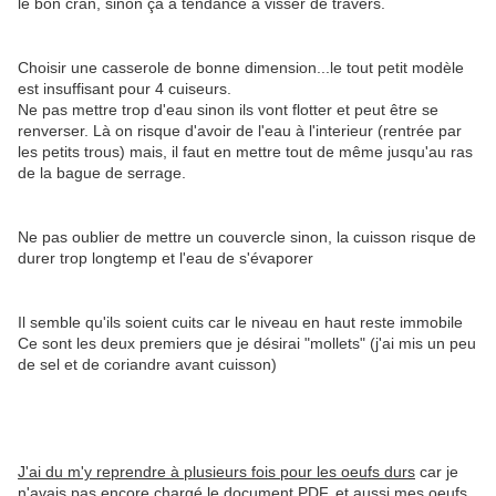
le bon cran, sinon ça a tendance à visser de travers.
Choisir une casserole de bonne dimension...le tout petit modèle
est insuffisant pour 4 cuiseurs.
Ne pas mettre trop d'eau sinon ils vont flotter et peut être se
renverser. Là on risque d'avoir de l'eau à l'interieur (rentrée par
les petits trous) mais, il faut en mettre tout de même jusqu'au ras
de la bague de serrage.
Ne pas oublier de mettre un couvercle sinon, la cuisson risque de
durer trop longtemp et l'eau de s'évaporer
Il semble qu'ils soient cuits car le niveau en haut reste immobile
Ce sont les deux premiers que je désirai "mollets" (j'ai mis un peu
de sel et de coriandre avant cuisson)
J'ai du m'y reprendre à plusieurs fois pour les oeufs durs
car je
n'avais pas encore chargé le document PDF, et aussi mes oeufs