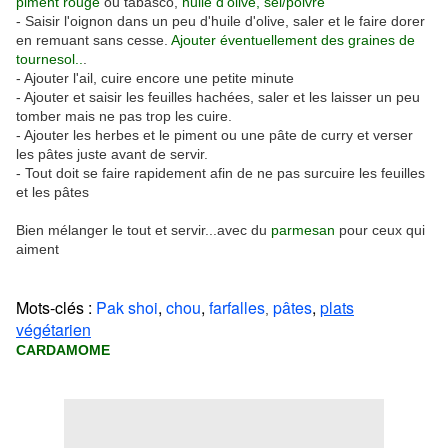
piment rouge
ou tabasco,
huile d'olive, sel/poivre
- Saisir l'oignon dans un peu d'huile d'olive, saler et le faire dorer
en remuant sans cesse.
Ajouter éventuellement des graines de
tournesol..
.
- Ajouter l'ail, cuire encore une petite minute
- Ajouter et saisir les feuilles hachées, saler et les laisser un peu
tomber mais ne pas trop les cuire.
- Ajouter les herbes et le piment ou une pâte de curry et verser
les pâtes juste avant de servir.
- Tout doit se faire rapidement afin de ne pas surcuire les feuilles
et les pâtes
Bien mélanger le tout et servir...avec du
parmesan
pour ceux qui
aiment
Mots-clés :
Pak shoi
,
chou
,
farfalles
pâtes
,
plats
,
végétarien
CARDAMOME