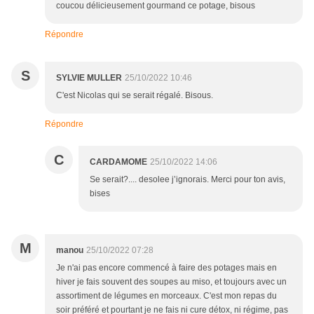
coucou délicieusement gourmand ce potage, bisous
Répondre
S
SYLVIE MULLER
25/10/2022 10:46
C'est Nicolas qui se serait régalé. Bisous.
Répondre
C
CARDAMOME
25/10/2022 14:06
Se serait?.... desolee j’ignorais. Merci pour ton avis,
bises
M
manou
25/10/2022 07:28
Je n'ai pas encore commencé à faire des potages mais en
hiver je fais souvent des soupes au miso, et toujours avec un
assortiment de légumes en morceaux. C'est mon repas du
soir préféré et pourtant je ne fais ni cure détox, ni régime, pas