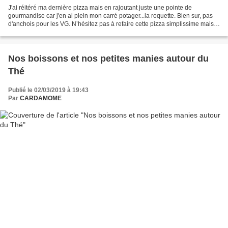
J'ai réitéré ma dernière pizza mais en rajoutant juste une pointe de
gourmandise car j'en ai plein mon carré potager...la roquette. Bien sur, pas
d'anchois pour les VG. N’hésitez pas à refaire cette pizza simplissime mais
tellement bonne! D'autant facile...
Nos boissons et nos petites manies autour du
Thé
Publié le 02/03/2019 à 19:43
Par
CARDAMOME