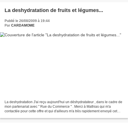
La deshydratation de fruits et légumes...
Publié le 26/08/2009 à 19:44
Par
CARDAMOME
La deshydratation J'ai reçu aujourd'hui un déshydratateur , dans le cadre de
mon partenariat avec " Rue du Commerce " . Merci à Mathias qui m'a
contactée pour cette offre et qui d'ailleurs m'a très rapidement envoyé cet
appareil. (...feraient bien d'en...