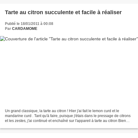
Tarte au citron succulente et facile à réaliser
Publié le 18/01/2011 à 00:08
Par
CARDAMOME
Un grand classique, la tarte au citron ! Hier j'ai fait le lemon curd et le
mandarine curd . Tant qu'à faire, puisque j'étais dans le pressage de citrons
et les zestes, j'ai continué et enchaîné sur l'appareil à tarte au citron Bien
entendu, si vous n'avez...