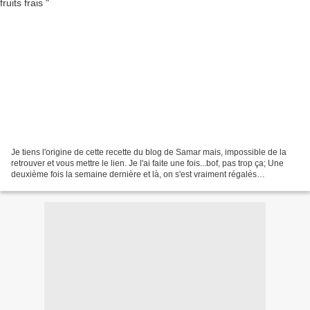
Je tiens l'origine de cette recette du blog de Samar mais, impossible de la
retrouver et vous mettre le lien. Je l'ai faite une fois...bof, pas trop ça; Une
deuxième fois la semaine dernière et là, on s'est vraiment régalés
Cependant j'ai voulu y changer...