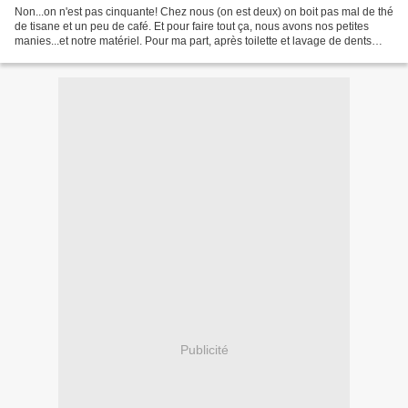
Non...on n'est pas cinquante! Chez nous (on est deux) on boit pas mal de thé
de tisane et un peu de café. Et pour faire tout ça, nous avons nos petites
manies...et notre matériel. Pour ma part, après toilette et lavage de dents
pour bien apprécier, je...
Publicité