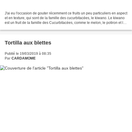
J'ai eu l'occasion de gouter récemment ce fruits un peu particuliers en aspect
et en texture, qui sont de la famille des cucurbitacées, le kiwano. Le kiwano
est un fruit de la famille des Cucurbitacées, comme le melon, le potiron et le
concombre. Et s'il...
Tortilla aux blettes
Publié le 19/03/2019 à 08:35
Par
CARDAMOME