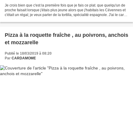
Je crois bien que c'est la première fois que je fais ce plat. que quelqu'un de
proche faisait lorsque j'étais plus jeune alors que j'habitais les Cévennes et
c'était un régal; je veux parler de la tortilla, spécialité espagnole. J'ai le carré
potager...
Pizza à la roquette fraîche , au poivrons, anchois
et mozzarelle
Publié le 18/03/2019 à 08:20
Par
CARDAMOME