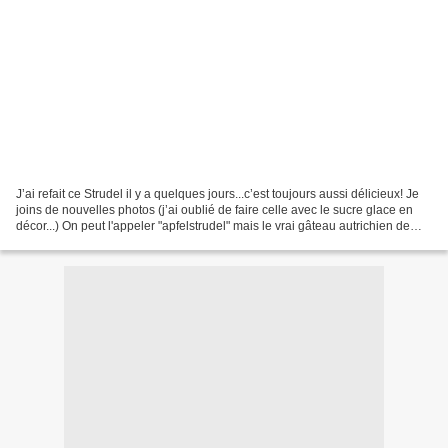
J’ai refait ce Strudel il y a quelques jours...c’est toujours aussi délicieux! Je
joins de nouvelles photos (j’ai oublié de faire celle avec le sucre glace en
décor...) On peut l'appeler "apfelstrudel" mais le vrai gâteau autrichien de
comporte ni noix...