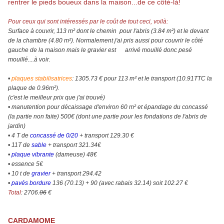
rentrer le pieds boueux dans la maison...de ce côté-là!
Pour ceux qui sont intéressés par le coût de tout ceci, voilà:
Surface à couvrir, 113 m² dont le chemin pour l'abris (3.84 m²) et le devant
de la chambre (4.80 m²). Normalement j'ai pris aussi pour couvrir le côté
gauche de la maison mais le gravier est arrivé mouillé donc pesé
mouillé....à voir.
•
plaques stabilisatrices
: 1305.73 € pour 113 m² et le transport (10.91TTC la
plaque de 0.96m²).
(c'est le meilleur prix que j'ai trouvé)
• manutention pour décaissage d'environ 60 m² et épandage du concassé
(la partie non faite) 500€ (dont une partie pour les fondations de l'abris de
jardin)
• 4 T de
concassé de 0/20
+ transport 129.30 €
• 11T de
sable
+ transport 321.34€
•
plaque vibrante
(dameuse) 48€
• essence 5€
• 10 t de
gravier
+ transport 294.42
•
pavés bordure
136 (70.13) + 90 (avec rabais 32.14) soit 102.27 €
Total
: 2706.
06
€
CARDAMOME