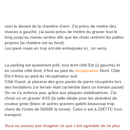
voici le devant de la chambre d'ami. J'ai prévu de mettre des
vivaces à gauche. j'ai aussi prévu de mettre du gravier tout le
long jusqu'au niveau arrière afin que les chats rentrent les pattes
propres (la chatière est au fond).
Les pavé roses en trop ont été entreposés ici...on verra
La parking est quasiment prêt; tout droit côté Est (à gauche) et
en courbe côté droit; il finit au pied du
récupérateur
Nord. Côté
Est il finira au pied du récupérateur sud.
Côté Ouest, je placerai des gros pavés de pierre récupérés lors
des fondations (ce terrain était carriériste dans un lointain passé)
On ne s'y enfonce pas, grâce aux plaques stabilisatrices. J'ai
choisi un un gravier 4/10 (la taille idéale pour les alvéoles) de
couleur grise (blanc et autres graviers galets beaucoup trop
chers de l'ordre de 50/60€ la tonne). Celui-ci est à 22€TTC hors
transport.
Vous ne pouvez pas imaginer ce que c'est agréable de ne plus