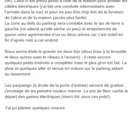
cm). Celui-ci est prévu plutôt à côté de la maison pour profiter les
câbles électriques (j'ai fait une conduite intermédiaire avec
l'arrivée dans la rue) et pour ne pas être trop loin de la livraison
de l'abris et de la maison (accès plus facile)
La zone au delà du parking sera comblée avec le tas de terre à
gauche (on attend qu'elle sèche un peu) et ensemencée de
gazon voire agrémentée d'un ou deux arbres car c'est soleil en
fin d'après midi à cet endroit.
Nous avons étalé le gravier en deux fois (deux bras à la brouette
et deux autres avec le râteau à l'envers) ; il reste encore
quelques petits endroits à compléter mais le plus gros est fait. La
pluie et quelques aller et venue en voiture sur le parking aidant
au tassement .
Les parpaings (à droite de la porte d'entrée) servent de grattoir...
j'envisage de les peindre couleur marron. Le pot de fleur cache le
départ des gaines électriques (merci Ad. pour ces pots!).
J'ai pu planter quelques vivaces.