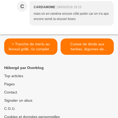
C
CARDAMOME
19/03/2018 18:15
mais on en ramène encore côté jardin car on n'a aps
encore semé la elouse! bises
< Tranche de merlu au
Cuisse de dinde aux
fenouil grillé, riz complet et
herbes, légumes de
riz noir en toute simplicité
printemps (omnicuiseur,
vitaliseur)+ version poisson
ou VG >
Hébergé par Overblog
Top articles
Pages
Contact
Signaler un abus
C.G.U.
Cookies et données personnelles