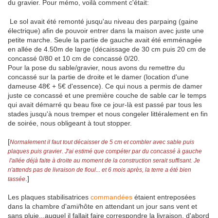
du gravier. Pour mémo, voilà comment c'était:
Le sol avait été remonté jusqu'au niveau des parpaing (gaine
électrique) afin de pouvoir entrer dans la maison avec juste une
petite marche. Seule la partie de gauche avait été emménagée
en allée de 4.50m de large (décaissage de 30 cm puis 20 cm de
concassé 0/80 et 10 cm de concassé 0/20.
Pour la pose du sable/gravier, nous avons du remettre du
concassé sur la partie de droite et le damer (location d'une
dameuse 48€ + 5€ d'essence). Ce qui nous a permis de damer
juste ce concassé et une première couche de sable car le temps
qui avait démarré qu beau fixe ce jour-là est passé par tous les
stades jusqu'à nous tremper et nous congeler littéralement en fin
de soirée, nous obligeant à tout stopper.
[
Normalement il faut tout décaisser de 5 cm et combler avec sable puis
plaques puis gravier. J'ai estimé que compéter par du concassé à gauche
l'allée déjà faite à droite au moment de la construction serait suffisant. Je
n'attends pas de livraison de fioul... et 6 mois après, la terre a été bien
.]
tassée
Les plaques stabilisatrices
commandées
étaient entreposées
dans la chambre d'ami/hôte en attendant un jour sans vent et
sans pluie...auquel il fallait faire correspondre la livraison, d'abord