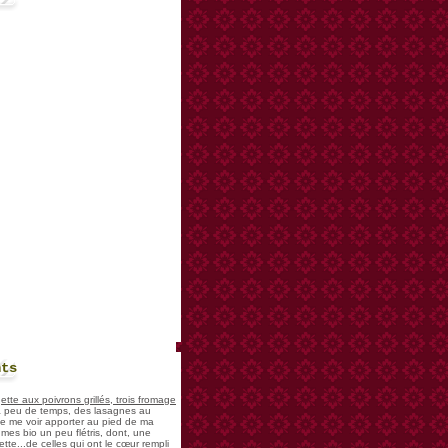
nts
te aux poivrons grillés, trois fromage
 a peu de temps, des lasagnes au
 de me voir apporter au pied de ma
mes bio un peu flétris, dont, une
tte...de celles qui ont le cœur rempli