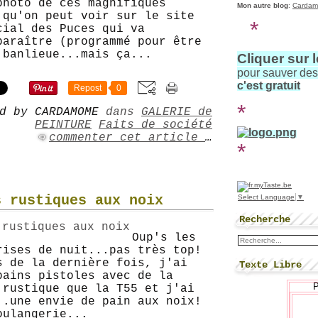
photo de ces magnifiques
Mon autre blog
:
Cardam
 qu'on peut voir sur le site
*
cial des Puces qui va
paraître (programmé pour être
 banlieue...mais ça...
Cliquer sur 
pour sauver de
c'est gratuit
Repost
0
*
d by CARDAMOME
dans
GALERIE de
PEINTURE
Faits de société
commenter cet article
…
*
s rustiques aux noix
Select Language
▼
Recherche
Oup's les
rises de nuit...pas très top!
s de la dernière fois, j'ai
Texte Libre
pains pistoles avec de la
 rustique que la T55 et j'ai
..une envie de pain aux noix!
oulangerie...