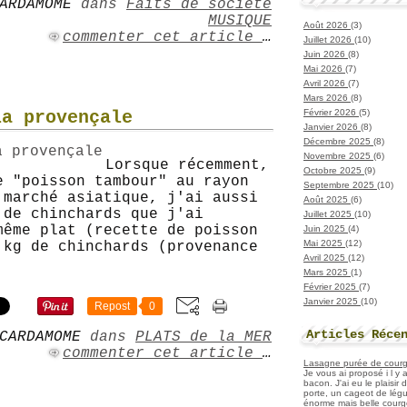
ARDAMOME
dans
Faits de société
MUSIQUE
Août 2026
(3)
commenter cet article
…
Juillet 2026
(10)
Juin 2026
(8)
Mai 2026
(7)
Avril 2026
(7)
Mars 2026
(8)
Février 2026
(5)
la provençale
Janvier 2026
(8)
Décembre 2025
(8)
Novembre 2025
(6)
Lorsque récemment,
Octobre 2025
(9)
e "poisson tambour" au rayon
Septembre 2025
(10)
 marché asiatique, j'ai aussi
Août 2025
(6)
 de chinchards que j'ai
Juillet 2025
(10)
même plat (recette de poisson
Juin 2025
(4)
Mai 2025
(12)
 kg de chinchards (provenance
Avril 2025
(12)
Mars 2025
(1)
Février 2025
(7)
Janvier 2025
(10)
Repost
0
Articles Réce
CARDAMOME
dans
PLATS de la MER
commenter cet article
…
Lasagne purée de courget
Je vous ai proposé i l y
bacon. J'ai eu le plaisir
porte, un cageot de légu
énorme mais belle courge