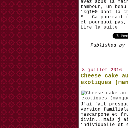
avez sous la mai
tambour, un beau
1kg100 dont la c
* . Ca pourrait 
et pourquoi pas,
Lire la suite
Published by 
8 juillet 2016
Cheese cake a
exotiques (ma
J'ai fait presqu
version familial
mascarpone et fr
divin...mais j'a
individuelle et 