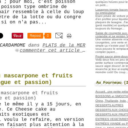
n ; pour moi, c’est poisson
quelques heures pour les r
un petit...
 poisson type ombrine de
Lasagnes tomate bacon f
hair ressemble à celle du loup
ou omnicuiseur
Etant privée de voiture 
être de la lotte ou du congre
d'en profiter pour liqui
 si on n'a pas...
plaques de lasagne. J'a
(petit modèle) et quelqu
toujours du fromage...
Saisie de courgette aux 
Repost
0
coriandre et sa version 
Une voisine absente m'
courgettes, une verte et u
CARDAMOME
dans
PLATS de la MER
simple ça n'existe pas! S
vous pouvez le remplacer
commenter cet article
…
complet (ayant...
Poulet sauce aigre-doux a
Voilà deux fois en peu 
petite surface commerci
sauce aigre douce! Je le
revanche je leur ai expl
moindre coût! Du coup...
u mascarpone et fruits
ngue et passion)
Au Fourneau (
Accueil...une petite pré
BOISSONS et SMOOTH
Chine, Thaïlande, Inde
e le même il y a 15 jours, en
DESSERTS AUTRES
e. Ce Cheese cake au
DESSERTS AUX CHOC
uits exotiques est
DESSERTS AUX FRUIT
i voulu le refaire, en version
ENTREES VEGETARIE
ENTRÉES VIANDE ou 
en faisant plus attention à la