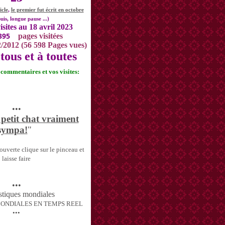
icle
,
le premier fut écrit en octobre
uis, longue pause ...)
isites au 18 avril 2023
395
pages visitées
2/2012 (56 598 Pages vues)
tous et à toutes
s commentaires et vos visites:
•••
 petit chat vraiment
sympa!
"
uverte clique sur le pinceau et
laisse faire
•••
MONDIALES EN TEMPS REEL
•••