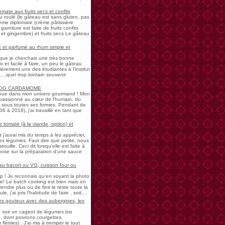
mate aux fruits secs et confits
u roulé (le gâteau est sans gluten, pas
rème diplomate (crème pâtissière
garniture est faite de fruits confits
et gingembre) et fruits secs Le gâteau
 et parfumé au rhum simple et
s que je cherchais une très bonne
 et facile à faire, un peu le gâteau
ièrement une des étudiantes à l'institut
...quel trop lointain souvenir
LOG CARDAMOME
nue dans mon univers gourmand ! Mon
passionné au cœur de l'humain, du
ne sous toutes ses formes. Pendant de
à 2018), j'ai travaillé en tant que
 tomate (à la viande, option) et
 j'aurai mis du temps à les apprécier,
 légumes. Faut dire que petite, nous
uille. Ceci dit lorsqu'elle est faite à
pose sur la préparation d'une sauce
 au bacon ou VG, cuisson four ou
! Je reconnais qu'en voyant la photo
e! Le batch cooking est bien mais on
endre plus ou de finir le reste toute la
e, j'ai pris l'habitude de faire , soit,...
rès gouteux avec des aubergines, les
de voir un cageot de légumes bio
, dont poivrons courgettes,
létries) . J'ai mis à tremper le tout