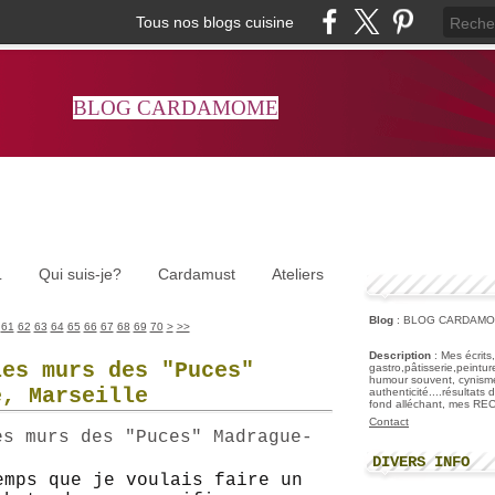
Tous nos blogs cuisine
BLOG CARDAMOME
L
Qui suis-je?
Cardamust
Ateliers
Blog
: BLOG CARDAM
80
90
100
61
62
63
64
65
66
67
68
69
70
>
>>
Description
: Mes écrits
les murs des "Puces"
gastro,pâtisserie,peintu
humour souvent, cynisme
e, Marseille
authenticité....résultats
fond alléchant, mes R
Contact
DIVERS INFO
emps que je voulais faire un