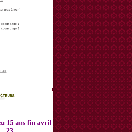
LES
er (pas à jour!)
 coeur page 1
 coeur page 2
TUIT
ECTEURS
u 15 ans fin avril
23