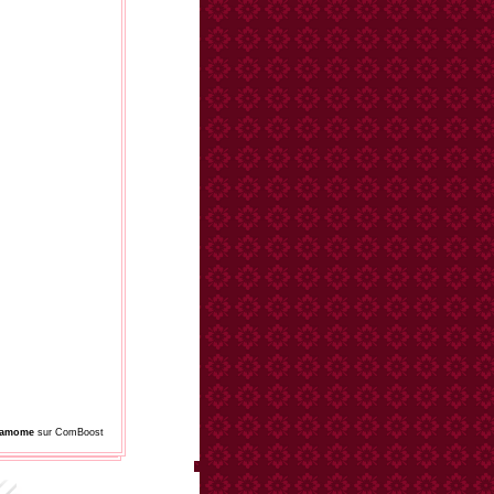
damome
sur ComBoost