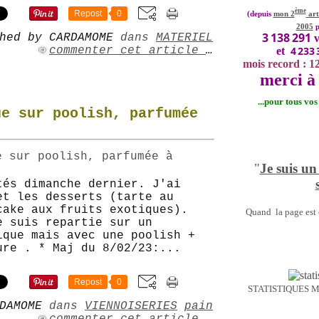
ème
Repost
0
(depuis
mon 2
art
2005
p
3 138 291
hed by CARDAMOME
dans
MATERIEL
v
4 233 
commenter cet article
…
et
mois record : 1
merci à 
...pour tous vo
ue sur poolish, parfumée
"
Je suis un
tés dimanche dernier. J'ai
et les desserts (tarte au
cake aux fruits exotiques).
Quand la page est o
e suis repartie sur un
ique mais avec une poolish +
ure . * Maj du 8/02/23:...
Repost
0
STATISTIQUES 
DAMOME
dans
VIENNOISERIES
pain