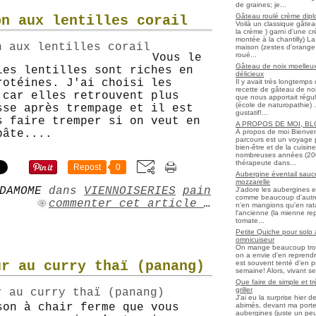
de graines; je...
Gâteau roulé crème diplo
on aux lentilles corail
Voilà un classique gâtea
la crème ) garni d'une c
montée à la chantilly) La 
maison (zestes d'orange 
roué...
Vous le
Gâteau de noix moelleux
les lentilles sont riches en
délicieux
rotéines. J'ai choisi les
Il y avait très longtemp
recette de gâteau de noix
 car elles retrouvent plus
que nous apportait régul
(école de naturopathie) ..
sse après trempage et il est
gustatif!...
s faire tremper si on veut en
A PROPOS DE MOI, B
À propos de moi Bienve
pâte....
parcours est un voyage 
bien-être et de la cuisi
nombreuses années (2006 
thérapeute dans...
Repost
0
Aubergine éventail sauce
mozzarelle
DAMOME
dans
VIENNOISERIES
pain
J'adore les aubergines et
comme beaucoup d'autres
commenter cet article
…
n'en mangions qu'en ratato
l'ancienne (la mienne re
tomate...
Petite Quiche pour solo
omnicuiseur
On mange beaucoup trop 
on a envie d'en reprendr
ur au curry thaï (panang)
est souvent tenté d'en pr
semaine! Alors, vivant seul
Que faire de simple et t
griller
J'ai eu la surprise hier 
abimés, devant ma porte
son à chair ferme que vous
aubergines (juste un peu f