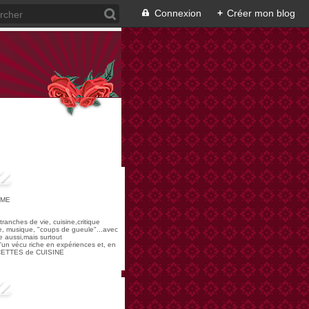
Connexion
+
Créer mon blog
OME
,tranches de vie, cuisine,critique
re, musique, "coups de gueule"...avec
 aussi,mais surtout
 d'un vécu riche en expériences et, en
ECETTES de CUISINE