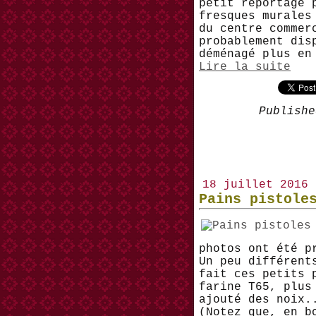
petit reportage 
fresques murales
du centre commer
probablement dis
déménagé plus en
Lire la suite
Publishe
18 juillet 2016
Pains pistole
photos ont été p
Un peu différent
fait ces petits 
farine T65, plus
ajouté des noix.
(Notez que, en b