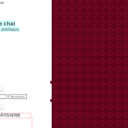
ust
le chat
s animaux,
PÂTISSERIE