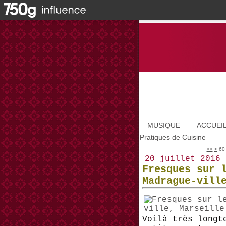
MUSIQUE
ACCUEI
Pratiques de Cuisine
10
20
30
40
50
<<
<
60
20 juillet 2016
Fresques sur 
Madrague-vill
Voilà très longt