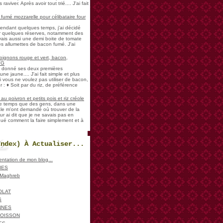
aviver. Après avoir tout trié.... J'ai fait
umé mozzarelle pour célibataire four
pendant quelques temps, j'ai décidé
der quelques réserves, notamment des
vais aussi une demi boite de tomate
es allumettes de bacon fumé. J'ai
oignons rouge et vert, bacon,
VG
a donné ses deux premières
ne jaune.... J'ai fait simple et plus
i vous ne voulez pas utiliser de bacon,
 : ♦ Soit par du riz, de préférence
u poivron et petits pois et riz créole
de temps que des gens, dans une
ale m'ont demandé où trouver de la
ur ai dit que je ne savais pas en
iqué comment la faire simplement et à
Index) À Actualiser...
sentation de mon blog...
IES
, Maghreb
OLAT
S
NNES
POISSON