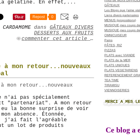
FINS de MOIS DIFFICI
la gélatine. En effet,...
GÂTEAUX
Les Blogs que j'aime visit
Liens divers partenaires
Repost
0
MENUS (propositions)
MUSIQUE,mes coups de
 CARDAMOME
dans
GÂTEAUX DIVERS
MUSIQUE,mes coups de
DESSERTS AUX FRUITS
OMNICUISEUR
commenter cet article
…
Pains
PÂTES, RIZ
PIZZAS
PLATS avec VIANDE
PLATS de la MER
e à mon retour...nouveaux
PLATS UNIQUES
PLATS VEGETARIENS
bal
REFERENCEMENT GRA
TEA TIME
TIRAMISU
VIENNOISERIES
e n'ai pas spécialement
MERCI A MES L
ct "partenariat". A mon retour
 eu la bonne surprise de voir
 mon absence. Étonnée,
, j'ai fait l'agréable
ut un lot de produits
Ce blog a e