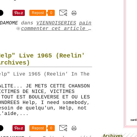
Repost
0
DAMOME
dans
VIENNOISERIES
pain
commenter cet article
…
Help" Live 1965 (Reelin'
Archives)
ALITE... JE METS CETTE CHANSON
ICTIMES DE NICE, VICTIMES
 TOUT EST BOULEVERSE ET OU LES
ONDREES Help, I need somebody,
esoin de quelqu'un, Help, not
l'aide,...
car
Repost
0
Archives