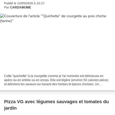
Publié le 12/05/2026 à 15:17
Par
CARDAMOME
Cette "quichette" à la courgette comme je l'ai nommée est délicieuse en
apéro ou en entrée ou en encas. Elle est légère (environ 50 calories pièce)
et délivrera les saveurs au hasard des herbes et épices choisies. Un
soupçon de parmesan ou grana en surface...
Pizza VG avec légumes sauvages et tomates du
jardin