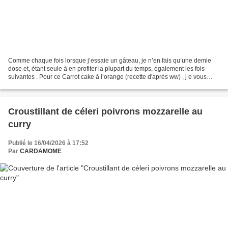
Comme chaque fois lorsque j’essaie un gâteau, je n’en fais qu’une demie
dose et, étant seule à en profiter la plupart du temps, également les fois
suivantes . Pour ce Carrot cake à l’orange (recette d'après ww) , j e vous
indique donc ici la demie dose...
Croustillant de céleri poivrons mozzarelle au
curry
Publié le 16/04/2026 à 17:52
Par
CARDAMOME