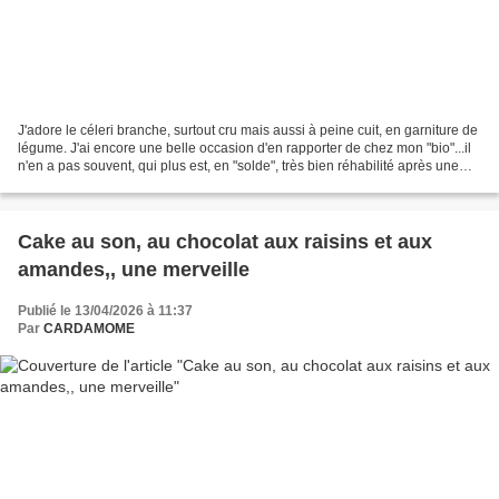
J'adore le céleri branche, surtout cru mais aussi à peine cuit, en garniture de
légume. J'ai encore une belle occasion d'en rapporter de chez mon "bio"...il
n'en a pas souvent, qui plus est, en "solde", très bien réhabilité après une
nuit dans de l'eau....
Cake au son, au chocolat aux raisins et aux
amandes,, une merveille
Publié le 13/04/2026 à 11:37
Par
CARDAMOME