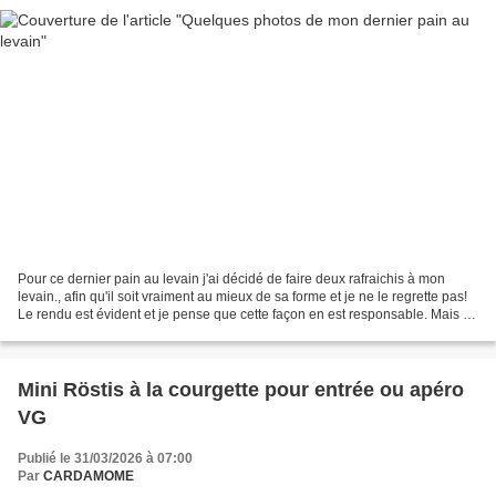
Pour ce dernier pain au levain j'ai décidé de faire deux rafraichis à mon
levain., afin qu'il soit vraiment au mieux de sa forme et je ne le regrette pas!
Le rendu est évident et je pense que cette façon en est responsable. Mais il
n'y a pas que cela;...
Mini Röstis à la courgette pour entrée ou apéro
VG
Publié le 31/03/2026 à 07:00
Par
CARDAMOME