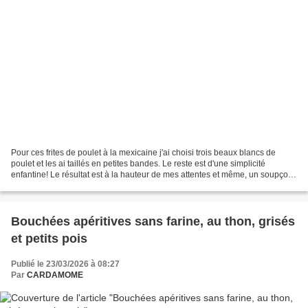
Pour ces frites de poulet à la mexicaine j'ai choisi trois beaux blancs de
poulet et les ai taillés en petites bandes. Le reste est d'une simplicité
enfantine! Le résultat est à la hauteur de mes attentes et même, un soupçon
addictif! Choisir un poulet...
Bouchées apéritives sans farine, au thon, grisés
et petits pois
Publié le 23/03/2026 à 08:27
Par
CARDAMOME