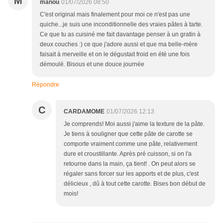
M
manou
01/07/2026 08:50
C'est original mais finalement pour moi ce n'est pas une
quiche...je suis une inconditionnelle des vraies pâtes à tarte.
Ce que tu as cuisiné me fait davantage penser à un gratin à
deux couches :) ce que j'adore aussi et que ma belle-mère
faisait à merveille et on le dégustait froid en été une fois
démoulé. Bisous et une douce journée
Répondre
C
CARDAMOME
01/07/2026 12:13
Je comprends! Moi aussi j'aime la texture de la pâte.
Je tiens à souligner que cette pâte de carotte se
comporte vraiment comme une pâte, relativement
dure et croustillante. Après pré cuisson, si on l'a
retourne dans la main, ça tient! . On peut alors se
régaler sans forcer sur les apports et de plus, c'est
délicieux , dû à tout cette carotte. Bises bon début de
mois!