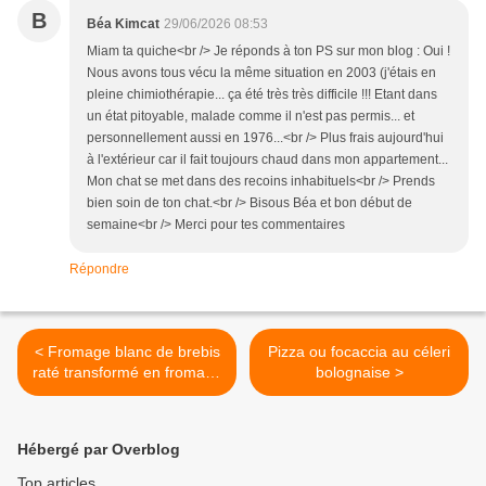
B
Béa Kimcat
29/06/2026 08:53
Miam ta quiche<br /> Je réponds à ton PS sur mon blog : Oui !
Nous avons tous vécu la même situation en 2003 (j'étais en
pleine chimiothérapie... ça été très très difficile !!! Etant dans
un état pitoyable, malade comme il n'est pas permis... et
personnellement aussi en 1976...<br /> Plus frais aujourd'hui
à l'extérieur car il fait toujours chaud dans mon appartement...
Mon chat se met dans des recoins inhabituels<br /> Prends
bien soin de ton chat.<br /> Bisous Béa et bon début de
semaine<br /> Merci pour tes commentaires
Répondre
< Fromage blanc de brebis
Pizza ou focaccia au céleri
raté transformé en fromage
bolognaise >
sec
Hébergé par Overblog
Top articles