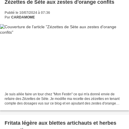
Zézettes de Sète aux zestes d'orange confits
Publié le 10/07/2024 à 07:36
Par
CARDAMOME
Je suis allée faire un tour chez "Mon Festin" ce qui m'a donné envie de
refaire des Zézettes de Sète. Je modifie ma recette des zézettes en tenant
compte des dosages vus sur ce blog et en ajoutant des zestes d'orange
confits Je ne sais pas si c'est du...
Fritata légère aux blettes artichauts et herbes