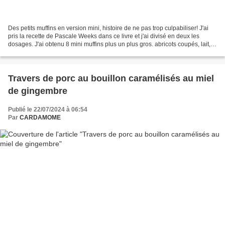
Des petits muffins en version mini, histoire de ne pas trop culpabiliser! J'ai
pris la recette de Pascale Weeks dans ce livre et j'ai divisé en deux les
dosages. J'ai obtenu 8 mini muffins plus un plus gros. abricots coupés, lait,
mélange sucre farine...
Travers de porc au bouillon caramélisés au miel
de gingembre
Publié le 22/07/2024 à 06:54
Par
CARDAMOME