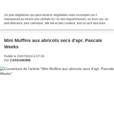
Un plat végétarien qui peut devenir végétalien mais incomplet car il
manquerait au moins une céréale et / ou des légumineuses, en tous cas, un
plat délicieux, peu calorique, vite fait et peu couteux, tout ce qu'il faut pour
finir le mois en beauté. Ces...
Mini Muffins aux abricots secs d'apr. Pascale
Weeks
Publié le 25/07/2024 à 07:36
Par
CARDAMOME