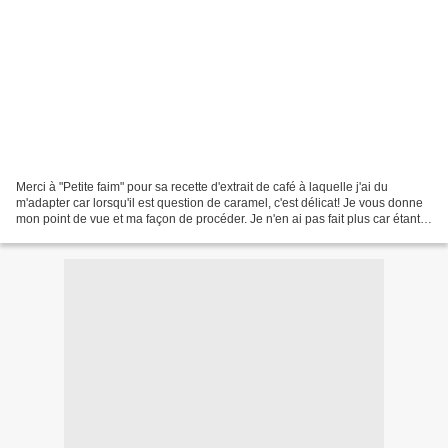
Merci à "Petite faim" pour sa recette d'extrait de café à laquelle j'ai du
m'adapter car lorsqu'il est question de caramel, c'est délicat! Je vous donne
mon point de vue et ma façon de procéder. Je n'en ai pas fait plus car étant
seule la plupart du temps,...