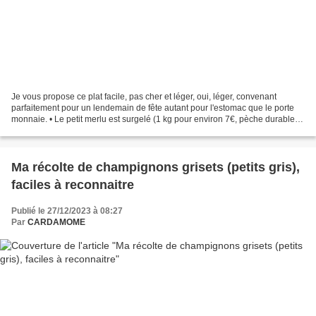
Je vous propose ce plat facile, pas cher et léger, oui, léger, convenant
parfaitement pour un lendemain de fête autant pour l'estomac que le porte
monnaie. • Le petit merlu est surgelé (1 kg pour environ 7€, pèche durable
"pescanova" chez Inter) et je...
Ma récolte de champignons grisets (petits gris),
faciles à reconnaitre
Publié le 27/12/2023 à 08:27
Par
CARDAMOME