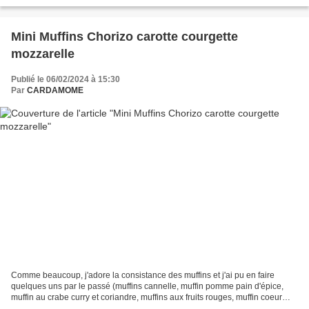
pour toi et tous les...
Mini Muffins Chorizo carotte courgette
mozzarelle
Publié le 06/02/2024 à 15:30
Par
CARDAMOME
Comme beaucoup, j'adore la consistance des muffins et j'ai pu en faire
quelques uns par le passé (muffins cannelle, muffin pomme pain d'épice,
muffin au crabe curry et coriandre, muffins aux fruits rouges, muffin coeur
coulant chocolat). Ces muffins seront...