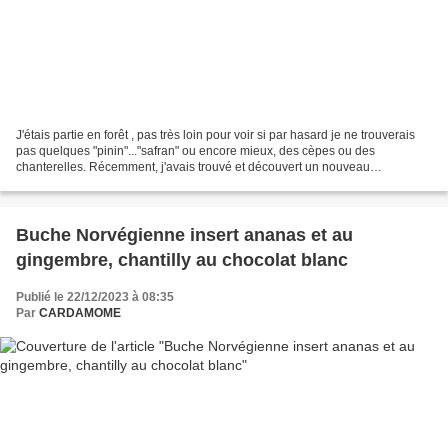
J'étais partie en forêt , pas très loin pour voir si par hasard je ne trouverais
pas quelques "pinin"..."safran" ou encore mieux, des cèpes ou des
chanterelles. Récemment, j'avais trouvé et découvert un nouveau
champignon pour moi, "le pied bleu" mais...
Buche Norvégienne insert ananas et au
gingembre, chantilly au chocolat blanc
Publié le 22/12/2023 à 08:35
Par
CARDAMOME