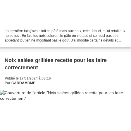
La dernière fois j'avais fait ce pâté mais aux noix, cette fois-ci je l'ai refait aux
noisettes . En fait, les noix colorent le pâté en violacé et ce n'est pas très
appétant tout en ne modifiant pas le goût. J'ai modifié certains détails et
surtout la...
Noix salées grillées recette pour les faire
correctement
Publié le 17/01/2024 à 08:16
Par
CARDAMOME