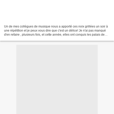
Un de mes collègues de musique nous a apporté ces noix grillées un soir à
une répétition et je peux vous dire que c'est un délice! Je n'ai pas manqué
d'en refaire , plusieurs fois, et cette année, elles ont conquis les palais de
mes invités du 1er janvier...