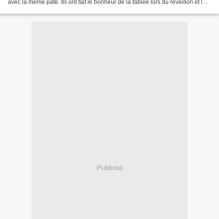
avec la même pâte. Ils ont fait le bonheur de la tablée lors du réveillon et le
lendemain! J'ai...
Publicité