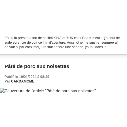
J'ai lu la présentation de ce film KINA et YUK chez Bea Kimcat et j'ai tout de
suite eu envie de voir ce film d'aventure. Aussitôt je me suis renseignée afin
de voir si par chez moi, il restait encore une séance; youpi! dans le
département voisin, à 25...
Pâté de porc aux noisettes
Publié le 19/01/2024 à 08:49
Par
CARDAMOME