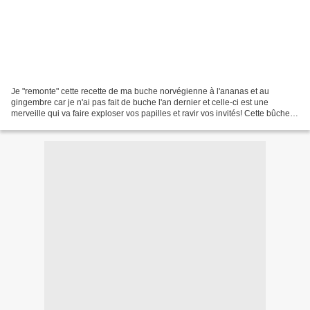
Je "remonte" cette recette de ma buche norvégienne à l'ananas et au
gingembre car je n'ai pas fait de buche l'an dernier et celle-ci est une
merveille qui va faire exploser vos papilles et ravir vos invités! Cette bûche
faite lors du Noel 2014 est faite...