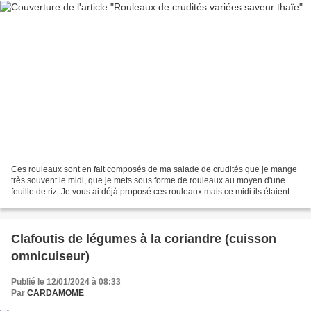
Ces rouleaux sont en fait composés de ma salade de crudités que je mange
très souvent le midi, que je mets sous forme de rouleaux au moyen d'une
feuille de riz. Je vous ai déjà proposé ces rouleaux mais ce midi ils étaient
tellement bons...que j'ai décidé...
Clafoutis de légumes à la coriandre (cuisson
omnicuiseur)
Publié le 12/01/2024 à 08:33
Par
CARDAMOME