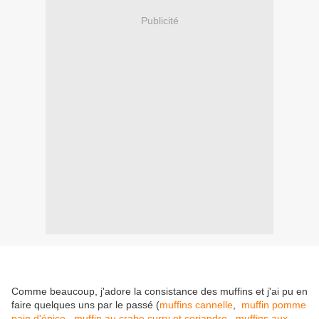
Publicité
Comme beaucoup, j'adore la consistance des muffins et j'ai pu en
faire quelques uns par le passé (
muffins cannelle
,
muffin pomme
pain d'épice
,
muffin au crabe curry et coriandre
,
muffins aux