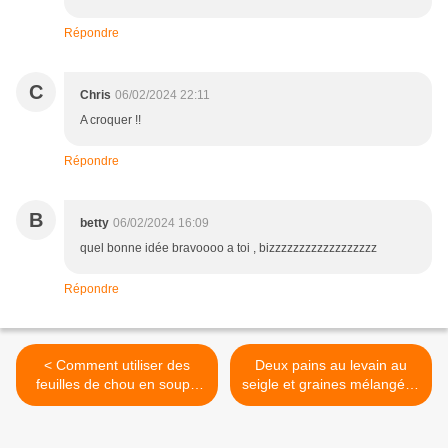
Répondre
C
Chris
06/02/2024 22:11
A croquer !!
Répondre
B
betty
06/02/2024 16:09
quel bonne idée bravoooo a toi , bizzzzzzzzzzzzzzzzzz
Répondre
< Comment utiliser des
Deux pains au levain au
feuilles de chou en soupe
seigle et graines mélangées
paysanne aux pois chiches
et rappel explications >