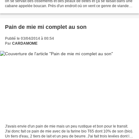
on se servait des ossements et des peaux de bêtes et ça se faisait dans une
cabane appelée boucan. Près d'un endroit où on vent ce genre de viande
(porc, poulet) ça sent une odeur...
Pain de mie mi complet au son
Publié le 03/04/2014 à 00:54
Par
CARDAMOME
J'avais envie d'un pain de mie mais un peu rustique et bon pour le transit.
J'ai donc fait ce pain de mie avec de la farine bio T65 dont 10% de son (bio).
Un tiers d'eau, 2 tiers de lait et un peu de beurre. J'ai fait trois levées dont la