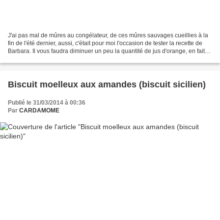
J'ai pas mal de mûres au congélateur, de ces mûres sauvages cueillies à la
fin de l'été dernier, aussi, c'était pour moi l'occasion de tester la recette de
Barbara. Il vous faudra diminuer un peu la quantité de jus d'orange, en fait
j'ai mesuré 80 ml...
Biscuit moelleux aux amandes (biscuit sicilien)
Publié le 31/03/2014 à 00:36
Par
CARDAMOME