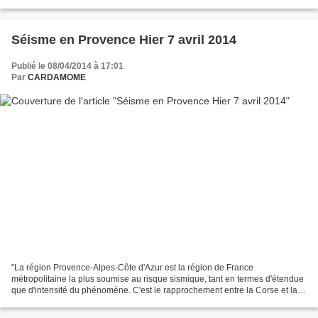
omelette avec deux petites...
Séisme en Provence Hier 7 avril 2014
Publié le 08/04/2014 à 17:01
Par
CARDAMOME
"La région Provence-Alpes-Côte d'Azur est la région de France
métropolitaine la plus soumise au risque sismique, tant en termes d'étendue
que d'intensité du phénomène. C'est le rapprochement entre la Corse et la
Sardaigne d'un côté et le continent de...