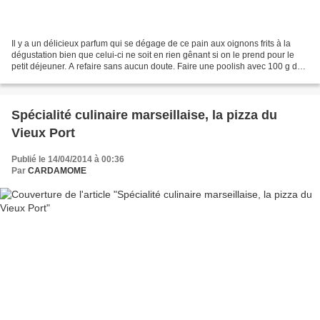
Il y a un délicieux parfum qui se dégage de ce pain aux oignons frits à la
dégustation bien que celui-ci ne soit en rien gênant si on le prend pour le
petit déjeuner. A refaire sans aucun doute. Faire une poolish avec 100 g de
farine T65 /100 g d’eau/3...
Spécialité culinaire marseillaise, la pizza du
Vieux Port
Publié le 14/04/2014 à 00:36
Par
CARDAMOME