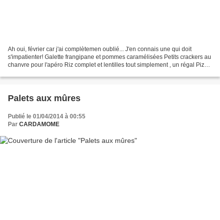
Ah oui, février car j'ai complètemen oublié... J'en connais une qui doit
s'impatienter! Galette frangipane et pommes caramélisées Petits crackers au
chanvre pour l'apéro Riz complet et lentilles tout simplement , un régal Pizza
fenouil chorizo mozzarelle...
Palets aux mûres
Publié le 01/04/2014 à 00:55
Par
CARDAMOME