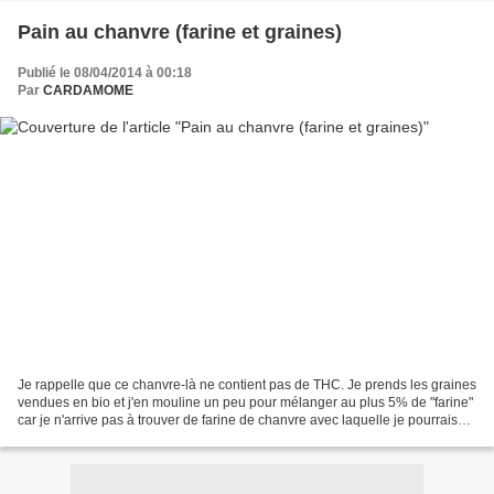
Pain au chanvre (farine et graines)
Publié le 08/04/2014 à 00:18
Par
CARDAMOME
Je rappelle que ce chanvre-là ne contient pas de THC. Je prends les graines
vendues en bio et j'en mouline un peu pour mélanger au plus 5% de "farine"
car je n'arrive pas à trouver de farine de chanvre avec laquelle je pourrais
aller jusqu'à 15%. Pour...