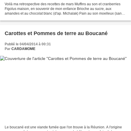
Voilà ma retrospective des recettes de mars Muffins au son et cranberries
Figolus maison, en souvenir de mon enfance Brioche au sucre, aux
amandes et au chocolat blanc (d'ap. Michalak) Pain au son moelleux (sans
pétrissage) Petits choux Chantilly confiture...
Carottes et Pommes de terre au Boucané
Publié le 04/04/2014 à 00:31
Par
CARDAMOME
Le boucané est une viande fumée que l'on trouve à la Réunion. A l'origine