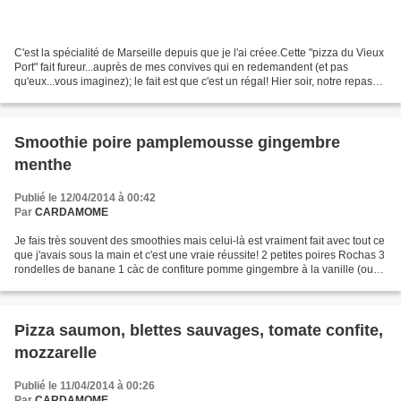
C'est la spécialité de Marseille depuis que je l'ai créee.Cette "pizza du Vieux
Port" fait fureur...auprès de mes convives qui en redemandent (et pas
qu'eux...vous imaginez); le fait est que c'est un régal! Hier soir, notre repas
était composé essentiellement...
Smoothie poire pamplemousse gingembre
menthe
Publié le 12/04/2014 à 00:42
Par
CARDAMOME
Je fais très souvent des smoothies mais celui-là est vraiment fait avec tout ce
que j'avais sous la main et c'est une vraie réussite! 2 petites poires Rochas 3
rondelles de banane 1 càc de confiture pomme gingembre à la vanille (ou
remplacer par du miel...
Pizza saumon, blettes sauvages, tomate confite,
mozzarelle
Publié le 11/04/2014 à 00:26
Par
CARDAMOME