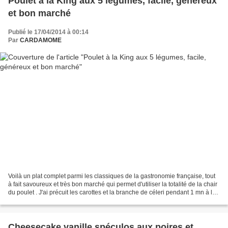
Poulet à la King aux 5 légumes, facile, généreux
et bon marché
Publié le 17/04/2014 à 00:14
Par
CARDAMOME
Voilà un plat complet parmi les classiques de la gastronomie française, tout
à fait savoureux et très bon marché qui permet d'utiliser la totalité de la chair
du poulet . J'ai précuit les carottes et la branche de céleri pendant 1 mn à la
vapeur douce...
Cheesecake vanille spéculos aux poires et