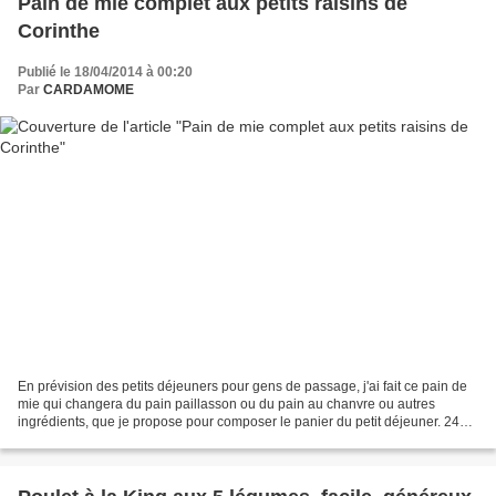
Pain de mie complet aux petits raisins de
Corinthe
Publié le 18/04/2014 à 00:20
Par
CARDAMOME
En prévision des petits déjeuners pour gens de passage, j'ai fait ce pain de
mie qui changera du pain paillasson ou du pain au chanvre ou autres
ingrédients, que je propose pour composer le panier du petit déjeuner. 240 g
d'un mélange lait et eau 1 1/2...