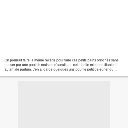
On pourrait faire la même recette pour faire ces petits pains briochés sans
passer par une poolish mais on n'aurait pas cette belle mie bien filante ni
autant de parfum. J'en ai gardé quelques uns pour le petit déjeuner du
lendemain et j'ai mis le reste...