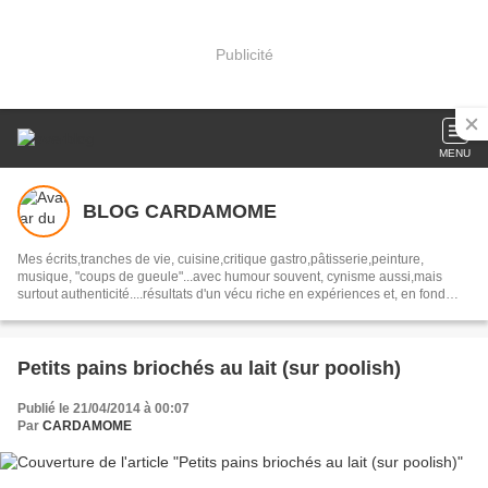
Publicité
MENU
BLOG CARDAMOME
Mes écrits,tranches de vie, cuisine,critique gastro,pâtisserie,peinture,
musique, "coups de gueule"...avec humour souvent, cynisme aussi,mais
surtout authenticité....résultats d'un vécu riche en expériences et, en fond
alléchant, mes RECETTES de CUISINE
Petits pains briochés au lait (sur poolish)
Publié le 21/04/2014 à 00:07
Par
CARDAMOME