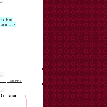
ust
le chat
s animaux,
PÂTISSERIE