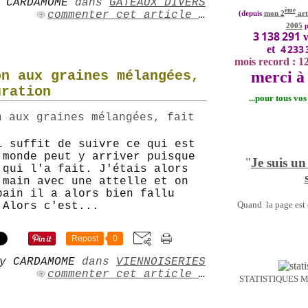
 CARDAMOME
dans
GÂTEAUX DIVERS
ème
commenter cet article
…
(depuis
mon 2
art
2005
p
3 138 291
v
4 233 
et
mois record : 1
merci à 
on aux graines mélangées,
uration
...pour tous vo
l suffit de suivre ce qui est
 monde peut y arriver puisque
"
Je suis un
 qui l'a fait. J'étais alors
 main avec une attelle et on
pain il a alors bien fallu
Quand la page est o
 Alors c'est...
Repost
0
y CARDAMOME
dans
VIENNOISERIES
commenter cet article
…
STATISTIQUES 