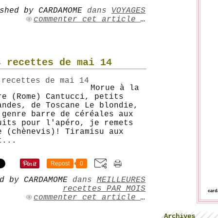
shed by CARDAMOME
dans
VOYAGES
commenter cet article
…
s recettes de mai 14
Morue à la
re (Rome) Cantucci, petits
andes, de Toscane Le blondie,
 genre barre de céréales aux
uits pour l'apéro, je remets
e (chènevis)! Tiramisu aux
t...
Repost
0
d by CARDAMOME
dans
MEILLEURES
recettes PAR MOIS
car
commenter cet article
…
Archives