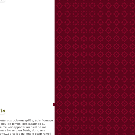
nts
te aux poivrons grillés, trois fromage
 a peu de temps, des lasagnes au
 de me voir apporter au pied de ma
mes bio un peu flétris, dont, une
tte...de celles qui ont le cœur rempli