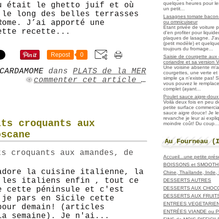
quelques heures pour les r
ù était le ghetto juif et où
un petit...
 le long des belles terrasses
Lasagnes tomate bacon f
Rome. J’ai apporté une
ou omnicuiseur
Etant privée de voiture 
ette recette...
d'en profiter pour liqui
plaques de lasagne. J'a
(petit modèle) et quelqu
toujours du fromage...
Repost
0
Saisie de courgette aux 
coriandre et sa version 
Une voisine absente m'
CARDAMOME
dans
PLATS de la MER
courgettes, une verte et u
simple ça n'existe pas! S
commenter cet article
…
vous pouvez le remplacer
complet (ayant...
Poulet sauce aigre-doux a
Voilà deux fois en peu 
petite surface commerci
sauce aigre douce! Je le
revanche je leur ai expl
its croquants aux
moindre coût! Du coup...
oscane
Au Fourneau (
Accueil...une petite pré
BOISSONS et SMOOTH
adore la cuisine italienne, la
Chine, Thaïlande, Inde
 les italiens enfin , tout ce
DESSERTS AUTRES
DESSERTS AUX CHOC
e cette péninsule et c'est
DESSERTS AUX FRUIT
 je pars en Sicile cette
ENTREES VEGETARIE
pour demain! (articles
ENTRÉES VIANDE ou 
la semaine). Je n'ai...