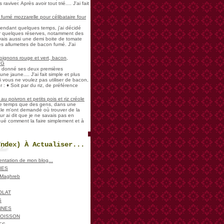
aviver. Après avoir tout trié.... J'ai fait
umé mozzarelle pour célibataire four
pendant quelques temps, j'ai décidé
der quelques réserves, notamment des
vais aussi une demi boite de tomate
es allumettes de bacon fumé. J'ai
oignons rouge et vert, bacon,
VG
a donné ses deux premières
ne jaune.... J'ai fait simple et plus
i vous ne voulez pas utiliser de bacon,
 : ♦ Soit par du riz, de préférence
u poivron et petits pois et riz créole
de temps que des gens, dans une
ale m'ont demandé où trouver de la
ur ai dit que je ne savais pas en
iqué comment la faire simplement et à
Index) À Actualiser...
sentation de mon blog...
IES
, Maghreb
OLAT
S
NNES
POISSON