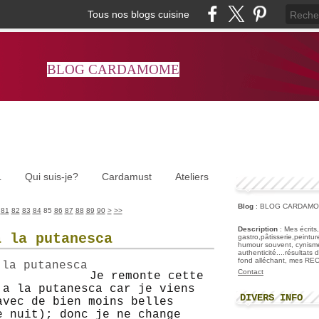
Tous nos blogs cuisine
BLOG CARDAMOME
L
Qui suis-je?
Cardamust
Ateliers
Blog
: BLOG CARDAM
100
81
82
83
84
85
86
87
88
89
90
>
>>
Description
: Mes écrits
à la putanesca
gastro,pâtisserie,peintu
humour souvent, cynisme
authenticité....résultats
fond alléchant, mes R
Contact
Je remonte cette
 a la putanesca car je viens
DIVERS INFO
avec de bien moins belles
e nuit); donc je ne change