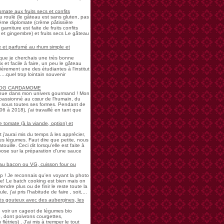
mate aux fruits secs et confits
u roulé (le gâteau est sans gluten, pas
rème diplomate (crème pâtissière
garniture est faite de fruits confits
et gingembre) et fruits secs Le gâteau
 et parfumé au rhum simple et
s que je cherchais une très bonne
 et facile à faire, un peu le gâteau
ièrement une des étudiantes à l'institut
...quel trop lointain souvenir
LOG CARDAMOME
nue dans mon univers gourmand ! Mon
passionné au cœur de l'humain, du
ne sous toutes ses formes. Pendant de
à 2018), j'ai travaillé en tant que
 tomate (à la viande, option) et
 j'aurai mis du temps à les apprécier,
 légumes. Faut dire que petite, nous
uille. Ceci dit lorsqu'elle est faite à
pose sur la préparation d'une sauce
 au bacon ou VG, cuisson four ou
! Je reconnais qu'en voyant la photo
e! Le batch cooking est bien mais on
endre plus ou de finir le reste toute la
e, j'ai pris l'habitude de faire , soit,...
rès gouteux avec des aubergines, les
de voir un cageot de légumes bio
, dont poivrons courgettes,
létries) . J'ai mis à tremper le tout