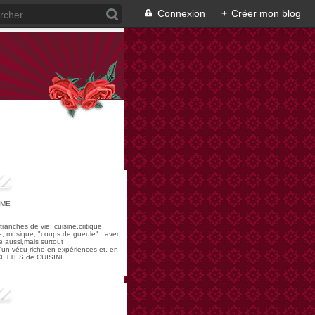
Connexion
+
Créer mon blog
OME
,tranches de vie, cuisine,critique
re, musique, "coups de gueule"...avec
 aussi,mais surtout
 d'un vécu riche en expériences et, en
ECETTES de CUISINE