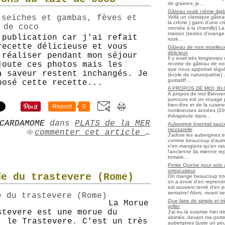
de graines; je...
Gâteau roulé crème diplo
Voilà un classique gâtea
la crème ) garni d'une c
montée à la chantilly) La 
maison (zestes d'orange 
 publication car j'ai refait
roué...
recette délicieuse et vous
Gâteau de noix moelleux
délicieux
 réaliser pendant mon séjour
Il y avait très longtemp
joute ces photos mais les
recette de gâteau de noix
que nous apportait régul
a saveur restent inchangés. Je
(école de naturopathie) ..
gustatif!...
posé cette recette...
A PROPOS DE MOI, B
À propos de moi Bienve
parcours est un voyage 
bien-être et de la cuisi
Repost
0
nombreuses années (2006 
thérapeute dans...
CARDAMOME
dans
PLATS de la MER
Aubergine éventail sauce
mozzarelle
commenter cet article
…
J'adore les aubergines et
comme beaucoup d'autres
n'en mangions qu'en ratato
l'ancienne (la mienne re
tomate...
Petite Quiche pour solo
omnicuiseur
de du trastevere (Rome)
On mange beaucoup trop 
on a envie d'en reprendr
est souvent tenté d'en pr
semaine! Alors, vivant seul
Que faire de simple et t
La Morue
griller
stevere est une morue du
J'ai eu la surprise hier 
abimés, devant ma porte
, le Trastevere. C'est un très
aubergines (juste un peu f