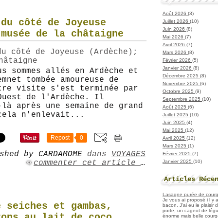
Août 2026
(3)
 du côté de Joyeuse
Juillet 2026
(10)
Juin 2026
(8)
 musée de la châtaigne
Mai 2026
(7)
Avril 2026
(7)
Mars 2026
(8)
Février 2026
(5)
Janvier 2026
(8)
us sommes allés en Ardèche et
Décembre 2025
(8)
emnet tombée amoureuse de
Novembre 2025
(6)
tre visite s'est terminée par
Octobre 2025
(9)
Ouest de l'Ardèche. Il
Septembre 2025
(10)
-là après une semaine de grand
Août 2025
(6)
cela n'enlevait...
Juillet 2025
(10)
Juin 2025
(4)
Mai 2025
(12)
Repost
0
Avril 2025
(12)
Mars 2025
(1)
shed by CARDAMOME
dans
VOYAGES
Février 2025
(7)
Janvier 2025
(10)
commenter cet article
…
Articles Réce
Lasagne purée de courget
Je vous ai proposé i l y
e seiches et gambas,
bacon. J'ai eu le plaisir
porte, un cageot de légu
rons au lait de coco
énorme mais belle courge