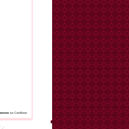
damome
sur ComBoost