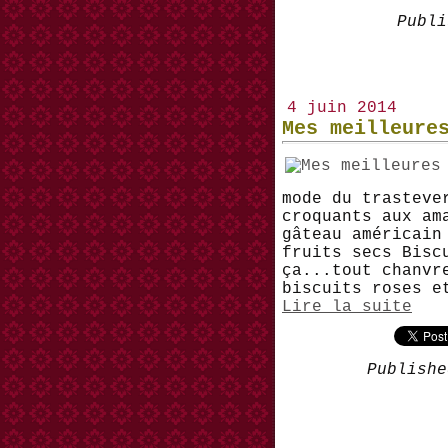
Publi
4 juin 2014
Mes meilleure
mode du trasteve
croquants aux am
gâteau américain
fruits secs Bisc
ça...tout chanvr
biscuits roses e
Lire la suite
Publishe