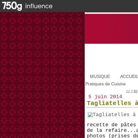
MUSIQUE
ACCUEI
Pratiques de Cuisine
10
20
30
40
50
60
70
<<
<
80
5 juin 2014
Tagliatelles 
recette de pâtes
de la refaire...
photos (prises d