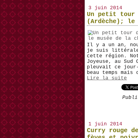
3 juin 2014
Un petit tour
(Ardèche); le
Il y a un an, no
je suis littéral
cette région. No
Joyeuse, au Sud 
pleuvait ce jour
beau temps mais 
Lire la suite
Publi
1 juin 2014
Curry rouge d
fèves et poiv