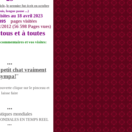
icle
,
le premier fut écrit en octobre
uis, longue pause ...)
isites au 18 avril 2023
395
pages visitées
2/2012 (56 598 Pages vues)
tous et à toutes
s commentaires et vos visites:
•••
 petit chat vraiment
sympa!
"
uverte clique sur le pinceau et
laisse faire
•••
MONDIALES EN TEMPS REEL
•••