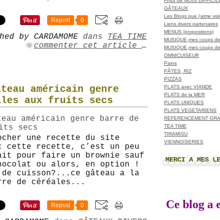
FINS de MOIS DIFFICI
GÂTEAUX
Les Blogs que j'aime visit
Repost
0
Liens divers partenaires
MENUS (propositions)
hed by CARDAMOME
dans
TEA TIME
MUSIQUE,mes coups de
commenter cet article
…
MUSIQUE,mes coups de
OMNICUISEUR
Pains
PÂTES, RIZ
PIZZAS
âteau américain genre
PLATS avec VIANDE
PLATS de la MER
ales aux fruits secs
PLATS UNIQUES
PLATS VEGETARIENS
REFERENCEMENT GRA
TEA TIME
TIRAMISU
ocher une recette du site
VIENNOISERIES
c cette recette, c’est un peu
ait pour faire un brownie sauf
MERCI A MES L
hocolat ou alors, en option !
 de cuisson?...ce gâteau a la
rre de céréales...
Ce blog a e
Repost
0