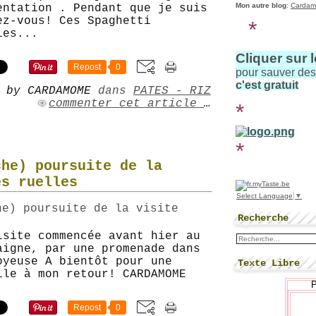
Mon autre blog
:
Cardam
entation . Pendant que je suis
ez-vous! Ces Spaghetti
*
les...
Cliquer sur 
Repost
0
pour sauver de
c'est gratuit
 by CARDAMOME
dans
PATES - RIZ
commenter cet article
…
*
*
che) poursuite de la
es ruelles
Select Language
▼
Recherche
isite commencée avant hier au
aigne, par une promenade dans
oyeuse A bientôt pour une
Texte Libre
ile à mon retour! CARDAMOME
Repost
0