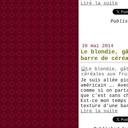
Lire la suite
Publis
28 mai 2014
Le blondie, g
barre de céré
Je suis allée pi
américain …. Ave
comme si on part
que c’est sans c
Est-ce mon temps
texture d'une ba
Lire la suite