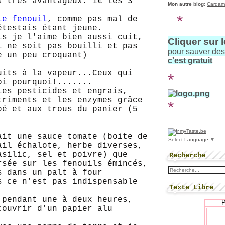
x très avantageux: 1€ les 3
Mon autre blog
:
Cardam
*
le fenouil
, comme pas mal de
étestais étant jeune.
is je l'aime bien aussi cuit,
Cliquer sur 
l ne soit pas bouilli et pas
pour sauver de
e un peu croquant)
c'est gratuit
uits à la vapeur...Ceux qui
*
oi pourquoi!.......
les pesticides et engrais,
triments et les enzymes grâce
*
bé et aux trous du panier (5
ait une sauce tomate (boite de
Select Language
▼
ail échalote, herbe diverses,
asilic, sel et poivre) que
Recherche
rsée sur les fenouils émincés,
s dans un palt à four
s ce n'est pas indispensable
Texte Libre
 pendant une à deux heures,
couvrir d'un papier alu