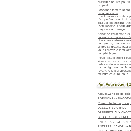
quelques heures pour les r
un petit...
Lasagnes tomate bacon f
ou omnicuiseur
Etant privée de voiture 
d'en profiter pour liqui
plaques de lasagne. J'a
(petit modèle) et quelqu
toujours du fromage...
Saisie de courgette aux 
coriandre et sa version 
Une voisine absente m'
courgettes, une verte et u
simple ça n'existe pas! S
vous pouvez le remplacer
complet (ayant...
Poulet sauce aigre-doux a
Voilà deux fois en peu 
petite surface commerci
sauce aigre douce! Je le
revanche je leur ai expl
moindre coût! Du coup...
Au Fourneau (
Accueil...une petite pré
BOISSONS et SMOOTH
Chine, Thaïlande, Inde
DESSERTS AUTRES
DESSERTS AUX CHOC
DESSERTS AUX FRUIT
ENTREES VEGETARIE
ENTRÉES VIANDE ou 