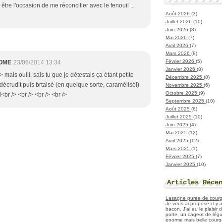
 être l'occasion de me réconcilier avec le fenouil ...
Août 2026
(3)
Juillet 2026
(10)
Juin 2026
(8)
Mai 2026
(7)
Avril 2026
(7)
Mars 2026
(8)
Février 2026
(5)
OME
23/06/2014 13:34
Janvier 2026
(8)
/> mais ouiii, sais tu que je détestais ça étant petite
Décembre 2025
(8)
décrudit puis brtaisé (en quelque sorte, caramélisé!)
Novembre 2025
(6)
Octobre 2025
(9)
l<br /> <br /> <br /> <br />
Septembre 2025
(10)
Août 2025
(6)
Juillet 2025
(10)
Juin 2025
(4)
Mai 2025
(12)
Avril 2025
(12)
Mars 2025
(1)
Février 2025
(7)
Janvier 2025
(10)
Articles Réce
Lasagne purée de courget
Je vous ai proposé i l y
bacon. J'ai eu le plaisir
porte, un cageot de légu
énorme mais belle courge