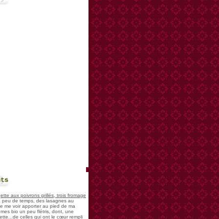
nts
te aux poivrons grillés, trois fromage
 a peu de temps, des lasagnes au
 de me voir apporter au pied de ma
mes bio un peu flétris, dont, une
tte...de celles qui ont le cœur rempli