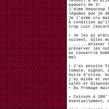
fenouil à un pri
paquets de 3!
J'aime beaucoup
légumes que je d
Je l'aime cru ma
à condition qu'i
trop cuit (encor
• Je les ai préc
suivent, dites m
........enlever 
préserver les nu
au couvercle bom
mm)
• J'ai ensuite f
tomate, oignon, 
huile d'olive, b
j'ai mixée et ve
salés et disposé
• Du fromage mai
• Cuisson à 200°
éventuellement, 