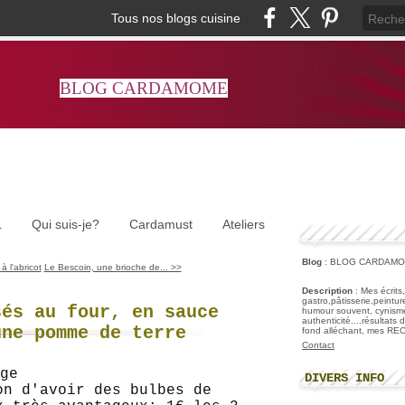
Tous nos blogs cuisine
BLOG CARDAMOME
L
Qui suis-je?
Cardamust
Ateliers
Blog
: BLOG CARDAM
à l'abricot
Le Bescoin, une brioche de... >>
Description
: Mes écrits
gastro,pâtisserie,peintu
sés au four, en sauce
humour souvent, cynisme
authenticité....résultats
une pomme de terre
fond alléchant, mes R
Contact
DIVERS INFO
on d'avoir des bulbes de