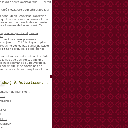
aviver. Après avoir tout trié.... J'ai fait
umé mozzarelle pour célibataire four
pendant quelques temps, j'ai décidé
der quelques réserves, notamment des
vais aussi une demi boite de tomate
es allumettes de bacon fumé. J'ai
oignons rouge et vert, bacon,
VG
a donné ses deux premières
ne jaune.... J'ai fait simple et plus
i vous ne voulez pas utiliser de bacon,
 : ♦ Soit par du riz, de préférence
u poivron et petits pois et riz créole
de temps que des gens, dans une
ale m'ont demandé où trouver de la
ur ai dit que je ne savais pas en
iqué comment la faire simplement et à
Index) À Actualiser...
sentation de mon blog...
IES
, Maghreb
OLAT
S
NNES
POISSON