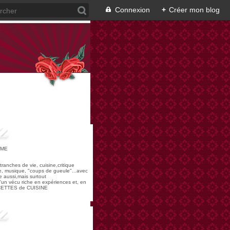
Connexion
+
Créer mon blog
OME
,tranches de vie, cuisine,critique
re, musique, "coups de gueule"...avec
 aussi,mais surtout
 d'un vécu riche en expériences et, en
ECETTES de CUISINE