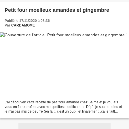
Petit four moelleux amandes et gingembre
Publié le 17/11/2020 à 08:36
Par
CARDAMOME
J'ai découvert cette recette de petit four amande chez Salma et je voulais
vous en faire profiter avec mes petites modifications Déjà, je sucre moins et
je n'ai pas mis de beurre (en fait , c'est un oubli et finalement ..ça le fait!
Ensuite, je rajoute...