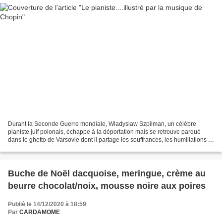
Durant la Seconde Guerre mondiale, Wladyslaw Szpilman, un célèbre
pianiste juif polonais, échappe à la déportation mais se retrouve parqué
dans le ghetto de Varsovie dont il partage les souffrances, les humiliations et
les luttes héroïques. Il parvient...
Buche de Noël dacquoise, meringue, crème au
beurre chocolat/noix, mousse noire aux poires
Publié le 14/12/2020 à 18:59
Par
CARDAMOME