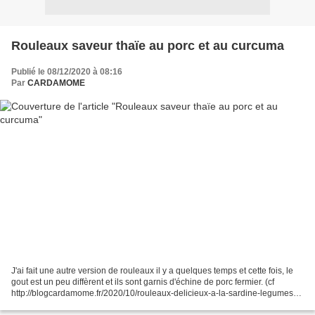
Rouleaux saveur thaïe au porc et au curcuma
Publié le 08/12/2020 à 08:16
Par
CARDAMOME
J'ai fait une autre version de rouleaux il y a quelques temps et cette fois, le
gout est un peu diffèrent et ils sont garnis d'échine de porc fermier. (cf
http://blogcardamome.fr/2020/10/rouleaux-delicieux-a-la-sardine-legumes-
pomme-epices.html) Ils sont...