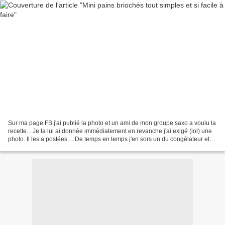
Sur ma page FB j'ai publié la photo et un ami de mon groupe saxo a voulu la
recette... Je la lui ai donnée immédiatement en revanche j'ai exigé (lol) une
photo. Il les a postées.... De temps en temps j'en sors un du congélateur et
on se fait un mini sandwiche...