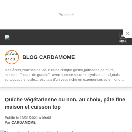
Publicité
MENU
BLOG CARDAMOME
Mes écrits,tranches de vie, cuisine,critique gastro,pâtisserie,peinture,
musique, "coups de gueule"...avec humour souvent, cynisme aussi,mais
surtout authenticité....résultats d'un vécu riche en expériences et, en fond
alléchant, mes RECETTES de CUISINE
Quiche végétarienne ou non, au choix, pâte fine
maison et cuisson top
Publié le 13/01/2021 à 09:08
Par
CARDAMOME