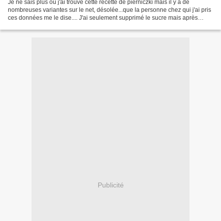
Je ne sais plus où j'ai trouvé cette recette de pierniczki mais il y a de
nombreuses variantes sur le net, désolée...que la personne chez qui j'ai pris
ces données me le dise.... J'ai seulement supprimé le sucre mais après
dégustation on peut admettre...
Publicité