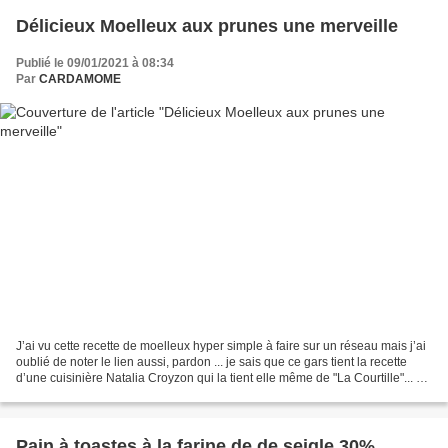
Délicieux Moelleux aux prunes une merveille
Publié le 09/01/2021 à 08:34
Par
CARDAMOME
J’ai vu cette recette de moelleux hyper simple à faire sur un réseau mais j’ai
oublié de noter le lien aussi, pardon ... je sais que ce gars tient la recette
d’une cuisinière Natalia Croyzon qui la tient elle même de "La Courtille"... En
tous cas, elle...
Pain à toastes à la farine de de seigle 30%