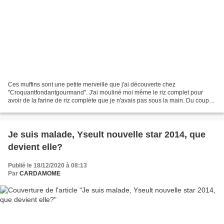
Ces muffins sont une petite merveille que j'ai découverte chez
"Croquantfondantgourmand". J'ai mouliné moi même le riz complet pour
avoir de la farine de riz complète que je n'avais pas sous la main. Du coup, il
reste d'infimes grain moins bien moulus...
Je suis malade, Yseult nouvelle star 2014, que
devient elle?
Publié le 18/12/2020 à 08:13
Par
CARDAMOME