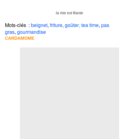
la mie est filante
Mots-clés :
beignet
,
friture
,
goûter
tea time
,
pas
,
gras
,
gourmandise
CARDAMOME