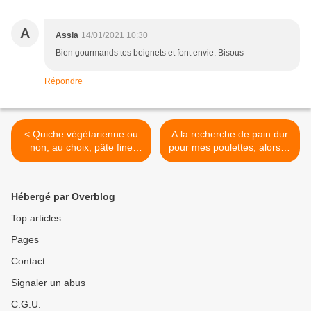
A
Assia
14/01/2021 10:30
Bien gourmands tes beignets et font envie. Bisous
Répondre
< Quiche végétarienne ou
A la recherche de pain dur
non, au choix, pâte fine
pour mes poulettes, alors je
maison et cuisson top
fais leurs baguettes >
Hébergé par Overblog
Top articles
Pages
Contact
Signaler un abus
C.G.U.