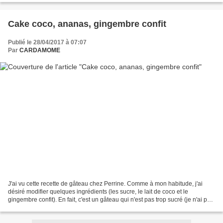
Cake coco, ananas, gingembre confit
Publié le 28/04/2017 à 07:07
Par
CARDAMOME
J'ai vu cette recette de gâteau chez Perrine. Comme à mon habitude, j'ai
désiré modifier quelques ingrédients (les sucre, le lait de coco et le
gingembre confit). En fait, c'est un gâteau qui n'est pas trop sucré (je n'ai pas
mis la confiture indiquée...