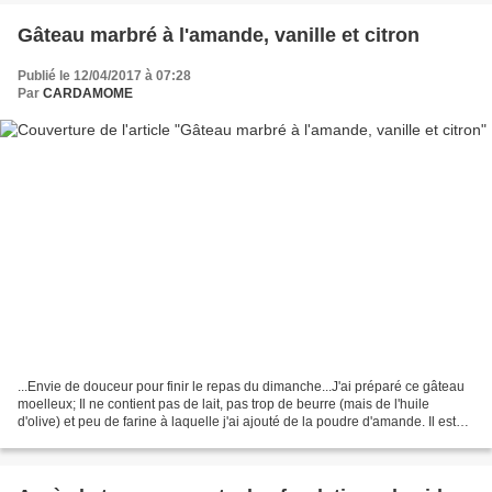
Gâteau marbré à l'amande, vanille et citron
Publié le 12/04/2017 à 07:28
Par
CARDAMOME
...Envie de douceur pour finir le repas du dimanche...J'ai préparé ce gâteau
moelleux; Il ne contient pas de lait, pas trop de beurre (mais de l'huile
d'olive) et peu de farine à laquelle j'ai ajouté de la poudre d'amande. Il est
très facile à faire!...