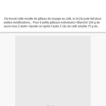
J'ai trouvé cette recette de gâteau de voyage au café, ici et j'ai juste fait deux
petites modifications... Pour 6 petits gâteaux individuels • Blanchir 100 g de
sucre roux 2 œufs • Ajouter un après l’autre 2 càc de café soluble 75 g de
beurre salé fondu...