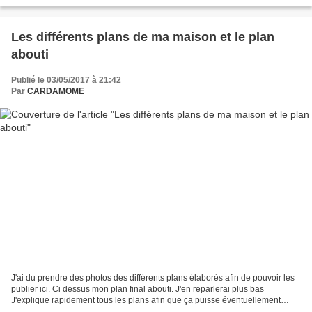
bien entendu pour la construction...
Les différents plans de ma maison et le plan
abouti
Publié le 03/05/2017 à 21:42
Par
CARDAMOME
J'ai du prendre des photos des différents plans élaborés afin de pouvoir les
publier ici. Ci dessus mon plan final abouti. J'en reparlerai plus bas
J'explique rapidement tous les plans afin que ça puisse éventuellement
donner des idées à de futurs candidats...