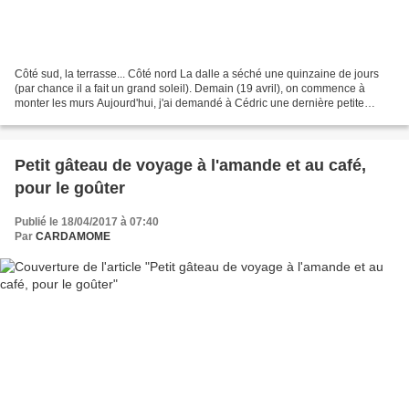
Côté sud, la terrasse... Côté nord La dalle a séché une quinzaine de jours
(par chance il a fait un grand soleil). Demain (19 avril), on commence à
monter les murs Aujourd'hui, j'ai demandé à Cédric une dernière petite
modification sur le plan (un pan...
Petit gâteau de voyage à l'amande et au café,
pour le goûter
Publié le 18/04/2017 à 07:40
Par
CARDAMOME