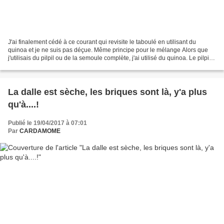
J'ai finalement cédé à ce courant qui revisite le taboulé en utilisant du
quinoa et je ne suis pas déçue. Même principe pour le mélange Alors que
j'utilisais du pilpil ou de la semoule complète, j'ai utilisé du quinoa. Le pilpil
étant précuit il convient...
La dalle est sèche, les briques sont là, y'a plus
qu'à....!
Publié le 19/04/2017 à 07:01
Par
CARDAMOME