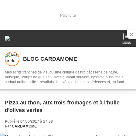
Publicité
MENU
BLOG CARDAMOME
Mes écrits,tranches de vie, cuisine,critique gastro,pâtisserie,peinture,
musique, "coups de gueule"...avec humour souvent, cynisme aussi,mais
surtout authenticité....résultats d'un vécu riche en expériences et, en fond
alléchant, mes RECETTES de CUISINE
Pizza au thon, aux trois fromages et à l'huile
d'olives vertes
Publié le 04/05/2017 à 17:38
Par
CARDAMOME