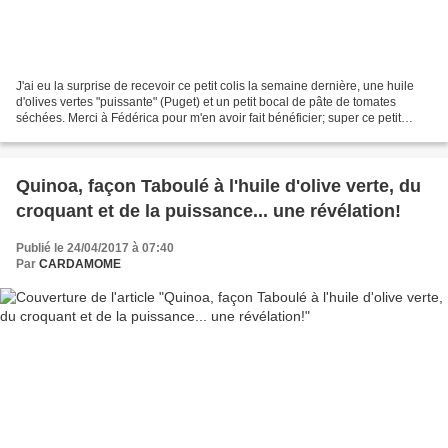
J'ai eu la surprise de recevoir ce petit colis la semaine dernière, une huile
d'olives vertes "puissante" (Puget) et un petit bocal de pâte de tomates
séchées. Merci à Fédérica pour m'en avoir fait bénéficier; super ce petit
carnet où je vais noter quelques...
Quinoa, façon Taboulé à l'huile d'olive verte, du
croquant et de la puissance... une révélation!
Publié le 24/04/2017 à 07:40
Par
CARDAMOME