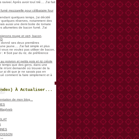
aviver. Après avoir tout trié.... J'ai fait
umé mozzarelle pour célibataire four
pendant quelques temps, j'ai décidé
der quelques réserves, notamment des
vais aussi une demi boite de tomate
es allumettes de bacon fumé. J'ai
oignons rouge et vert, bacon,
VG
a donné ses deux premières
ne jaune.... J'ai fait simple et plus
i vous ne voulez pas utiliser de bacon,
 : ♦ Soit par du riz, de préférence
u poivron et petits pois et riz créole
de temps que des gens, dans une
ale m'ont demandé où trouver de la
ur ai dit que je ne savais pas en
iqué comment la faire simplement et à
Index) À Actualiser...
sentation de mon blog...
IES
, Maghreb
OLAT
S
NNES
POISSON