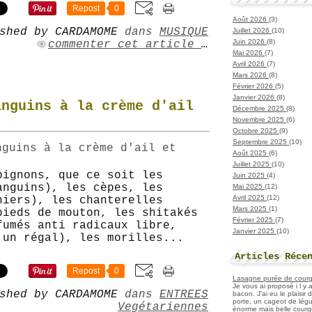
Repost
0
Août 2026
(3)
shed by CARDAMOME
dans
MUSIQUE
Juillet 2026
(10)
Juin 2026
(8)
commenter cet article
…
Mai 2026
(7)
Avril 2026
(7)
Mars 2026
(8)
Février 2026
(5)
Janvier 2026
(8)
anguins à la crème d'ail
Décembre 2025
(8)
Novembre 2025
(6)
Octobre 2025
(9)
Septembre 2025
(10)
Août 2025
(6)
Juillet 2025
(10)
pignons, que ce soit les
Juin 2025
(4)
anguins), les cèpes, les
Mai 2025
(12)
Avril 2025
(12)
niers), les chanterelles
Mars 2025
(1)
pieds de mouton, les shitakés
Février 2025
(7)
fumés anti radicaux libre,
Janvier 2025
(10)
 un régal), les morilles...
Articles Réce
Repost
0
Lasagne purée de courget
Je vous ai proposé i l y
shed by CARDAMOME
dans
ENTREES
bacon. J'ai eu le plaisir
porte, un cageot de légu
Vegétariennes
énorme mais belle courge