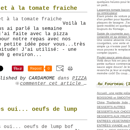
quelques heures pour les r
un petit...
 et à la tomate fraiche
Lasagnes tomate bacon f
ou omnicuiseur
Etant privée de voiture 
d'en profiter pour liqui
plaques de lasagne. J'a
Voilà la
(petit modèle) et quelqu
us ai parlé la semaine
toujours du fromage...
j'ai faite avec la pizza
Saisie de courgette aux 
coriandre et sa version 
pour notre repas avec nos
Une voisine absente m'
courgettes, une verte et u
e petite idée pour vous...très
simple ça n'existe pas! S
bitude! J'ai utilisé: - une
vous pouvez le remplacer
complet (ayant...
00 g environ...
Poulet sauce aigre-doux a
Voilà deux fois en peu 
petite surface commerci
sauce aigre douce! Je le
Repost
0
revanche je leur ai expl
moindre coût! Du coup...
lished by CARDAMOME
dans
PIZZA
commenter cet article
…
Au Fourneau (
Accueil...une petite pré
BOISSONS et SMOOTH
Chine, Thaïlande, Inde
DESSERTS AUTRES
es oui... oeufs de lump
DESSERTS AUX CHOC
DESSERTS AUX FRUIT
ENTREES VEGETARIE
ENTRÉES VIANDE ou 