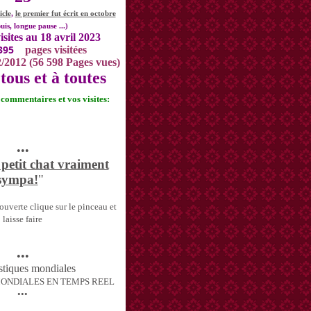
icle
,
le premier fut écrit en octobre
uis, longue pause ...)
isites au 18 avril 2023
395
pages visitées
2/2012 (56 598 Pages vues)
tous et à toutes
s commentaires et vos visites:
•••
 petit chat vraiment
sympa!
"
uverte clique sur le pinceau et
laisse faire
•••
MONDIALES EN TEMPS REEL
•••