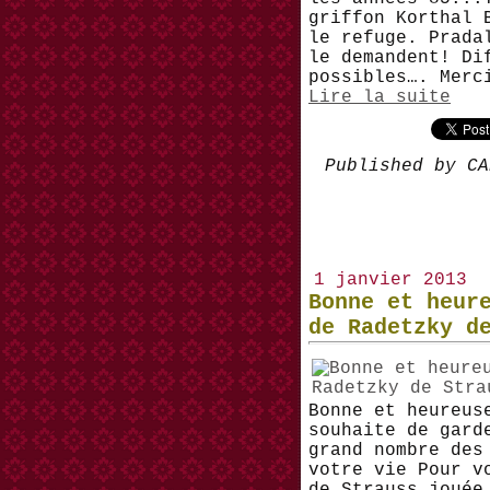
griffon Korthal 
le refuge. Prada
le demandent! Di
possibles…. Merc
Lire la suite
Published by CA
1 janvier 2013
Bonne et heur
de Radetzky d
Bonne et heureus
souhaite de gard
grand nombre des
votre vie Pour v