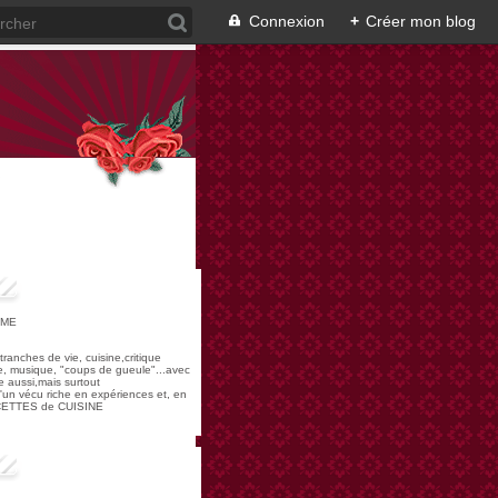
Connexion
+
Créer mon blog
OME
,tranches de vie, cuisine,critique
re, musique, "coups de gueule"...avec
 aussi,mais surtout
 d'un vécu riche en expériences et, en
ECETTES de CUISINE