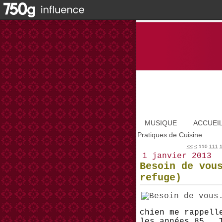
MUSIQUE
ACCUEI
Pratiques de Cuisine
100
<<
<
110
111
1 janvier 2013
Besoin de vou
refuge)
chien me rappell
les années 85...