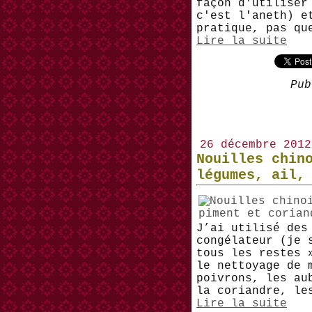
façon d'utiliser
c'est l'aneth) e
pratique, pas qu
Lire la suite
Pub
26 décembre 2012
Nouilles chin
légumes, ail,
J’ai utilisé des
congélateur (je 
tous les restes 
le nettoyage de 
poivrons, les au
la coriandre, le
Lire la suite