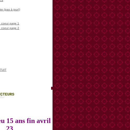
LES
er (pas à jour!)
 coeur page 1
 coeur page 2
TUIT
ECTEURS
u 15 ans fin avril
23