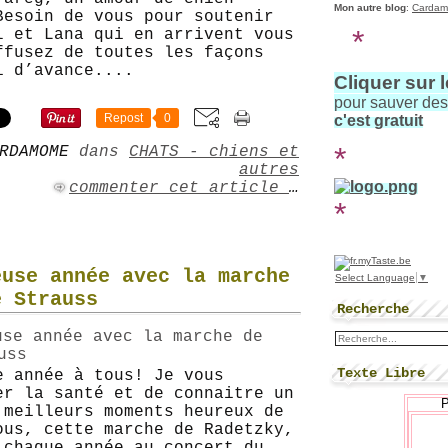
Mon autre blog
:
Cardam
Besoin de vous pour soutenir
*
l et Lana qui en arrivent vous
ffusez de toutes les façons
i d’avance....
Cliquer sur 
pour sauver de
Repost
0
c'est gratuit
*
RDAMOME
dans
CHATS - chiens et
autres
commenter cet article
…
*
euse année avec la marche
Select Language
▼
e Strauss
Recherche
Texte Libre
e année à tous! Je vous
er la santé et de connaitre un
 meilleurs moments heureux de
ous, cette marche de Radetzky,