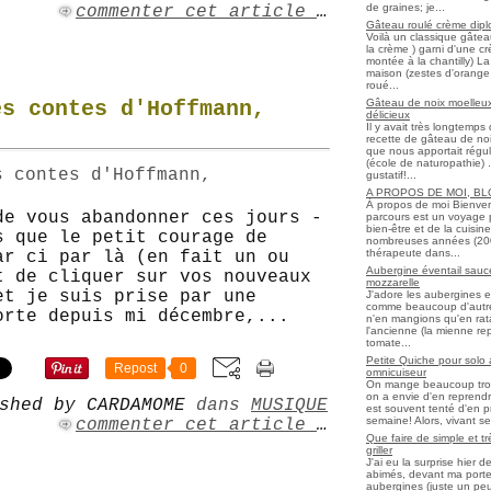
de graines; je...
commenter cet article
…
Gâteau roulé crème diplo
Voilà un classique gâtea
la crème ) garni d'une c
montée à la chantilly) La 
maison (zestes d'orange 
roué...
Gâteau de noix moelleux
es contes d'Hoffmann,
délicieux
Il y avait très longtemp
recette de gâteau de noix
que nous apportait régul
(école de naturopathie) ..
gustatif!...
A PROPOS DE MOI, B
À propos de moi Bienve
de vous abandonner ces jours -
parcours est un voyage 
bien-être et de la cuisi
s que le petit courage de
nombreuses années (2006 
thérapeute dans...
ar ci par là (en fait un ou
Aubergine éventail sauce
t de cliquer sur vos nouveaux
mozzarelle
et je suis prise par une
J'adore les aubergines et
comme beaucoup d'autres
orte depuis mi décembre,...
n'en mangions qu'en ratato
l'ancienne (la mienne re
tomate...
Petite Quiche pour solo
Repost
0
omnicuiseur
On mange beaucoup trop 
on a envie d'en reprendr
shed by CARDAMOME
dans
MUSIQUE
est souvent tenté d'en pr
semaine! Alors, vivant seul
commenter cet article
…
Que faire de simple et t
griller
J'ai eu la surprise hier 
abimés, devant ma porte
aubergines (juste un peu f