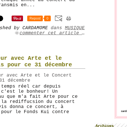
 chaque année au concert du
ransmis en...
Repost
0
shed by CARDAMOME
dans
MUSIQUE
commenter cet article
…
eur avec Arte et le
is pour ce 31 décembre
 temps réel car depuis
 c'est le bonheur! Un
au que m'a fait Arte pour ce
 la rediffucsion du concert
vis donna ce concert, à
 pour le Fonds Kui contre
car
Archives