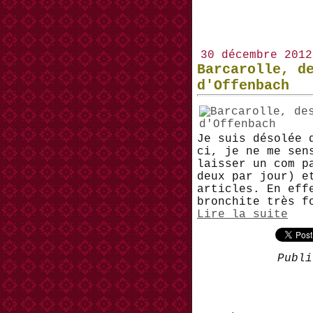
30 décembre 2012
Barcarolle, d
d'Offenbach
Je suis désolée 
ci, je ne me sen
laisser un com p
deux par jour) e
articles. En eff
bronchite très f
Lire la suite
Publi