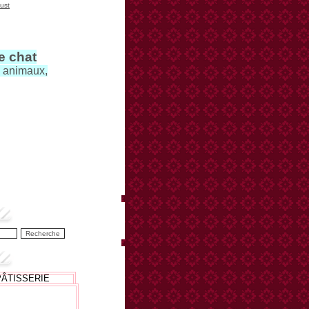
ust
le chat
s animaux,
PÂTISSERIE