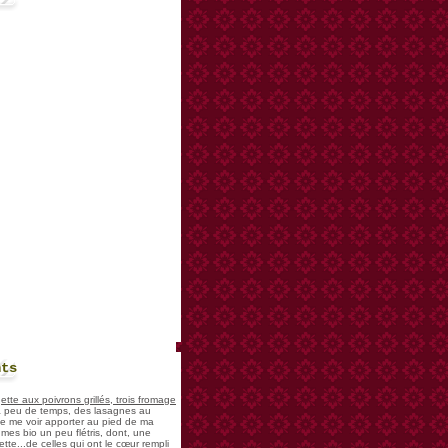
nts
te aux poivrons grillés, trois fromage
 a peu de temps, des lasagnes au
 de me voir apporter au pied de ma
mes bio un peu flétris, dont, une
tte...de celles qui ont le cœur rempli