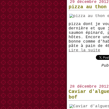
29 décembre 2012
pizza au thon
pizza dont je vo
dernière et que 
saumon épinard, 
hôtes. Encore un
bonne comme d'ha
pâte à pain de 4
Lire la suite
Pub
28 décembre 2012
Caviar d'algu
bof