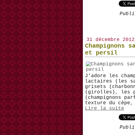
Publi
31 décembre 2012
Champignons s
et persil
J'adore les cham
lactaires (les s
grisets (charbon
(girolles), les 
(champignons par
texture du cèpe,
Lire la suite
Publi