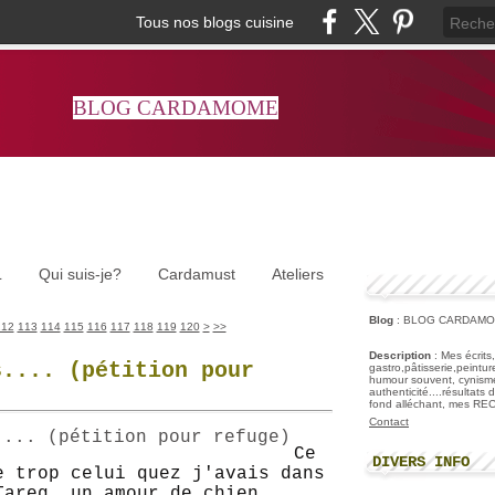
Tous nos blogs cuisine
BLOG CARDAMOME
L
Qui suis-je?
Cardamust
Ateliers
Blog
: BLOG CARDAM
130
140
150
160
170
180
190
112
113
114
115
116
117
118
119
120
>
>>
Description
: Mes écrits
s.... (pétition pour
gastro,pâtisserie,peintu
humour souvent, cynisme
authenticité....résultats
fond alléchant, mes R
Contact
Ce
DIVERS INFO
e trop celui quez j'avais dans
Tareg, un amour de chien