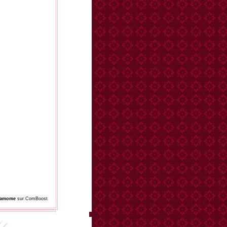
damome
sur ComBoost