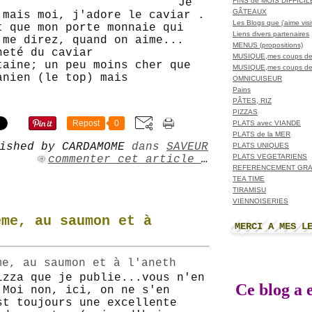
FINS de MOIS DIFFICI
Je
GÂTEAUX
 mais moi, j'adore le caviar .
Les Blogs que j'aime visit
t que mon porte monnaie qui
Liens divers partenaires
 me direz, quand on aime...
MENUS (propositions)
heté du caviar
MUSIQUE,mes coups de
taine; un peu moins cher que
MUSIQUE,mes coups de
anien (le top) mais
OMNICUISEUR
Pains
PÂTES, RIZ
PIZZAS
Repost
0
PLATS avec VIANDE
PLATS de la MER
ished by CARDAMOME
dans
SAVEUR
PLATS UNIQUES
PLATS VEGETARIENS
commenter cet article
…
REFERENCEMENT GRA
TEA TIME
TIRAMISU
VIENNOISERIES
ème, au saumon et à
MERCI A MES L
izza que je publie...vous n'en
Ce blog a e
 Moi non, ici, on ne s'en
st toujours une excellente