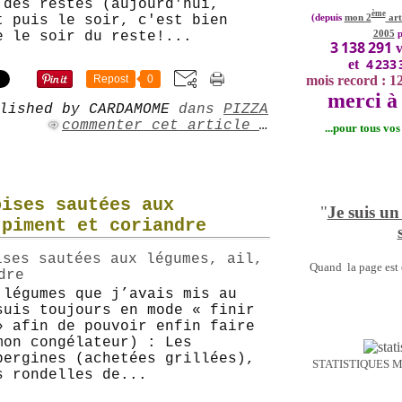
 des restes (aujourd'hui,
ème
(depuis
mon 2
art
t puis le soir, c'est bien
2005
p
e le soir du reste!...
3 138 291
v
4 233 
et
mois record : 1
Repost
0
merci à 
lished by CARDAMOME
dans
PIZZA
commenter cet article
…
...pour tous vo
oises sautées aux
"
Je suis un
 piment et coriandre
Quand la page est o
 légumes que j’avais mis au
suis toujours en mode « finir
» afin de pouvoir enfin faire
mon congélateur) : Les
bergines (achetées grillées),
STATISTIQUES 
s rondelles de...