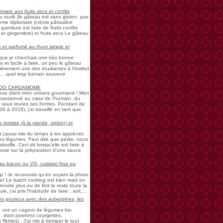
mate aux fruits secs et confits
u roulé (le gâteau est sans gluten, pas
rème diplomate (crème pâtissière
garniture est faite de fruits confits
et gingembre) et fruits secs Le gâteau
 et parfumé au rhum simple et
s que je cherchais une très bonne
 et facile à faire, un peu le gâteau
ièrement une des étudiantes à l'institut
...quel trop lointain souvenir
LOG CARDAMOME
nue dans mon univers gourmand ! Mon
passionné au cœur de l'humain, du
ne sous toutes ses formes. Pendant de
à 2018), j'ai travaillé en tant que
 tomate (à la viande, option) et
 j'aurai mis du temps à les apprécier,
 légumes. Faut dire que petite, nous
uille. Ceci dit lorsqu'elle est faite à
pose sur la préparation d'une sauce
 au bacon ou VG, cuisson four ou
! Je reconnais qu'en voyant la photo
e! Le batch cooking est bien mais on
endre plus ou de finir le reste toute la
e, j'ai pris l'habitude de faire , soit,...
rès gouteux avec des aubergines, les
de voir un cageot de légumes bio
, dont poivrons courgettes,
létries) . J'ai mis à tremper le tout