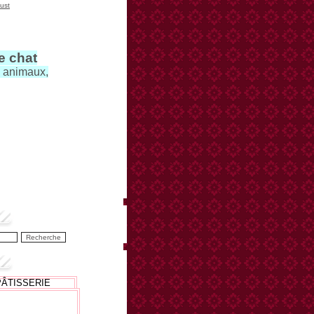
ust
le chat
s animaux,
PÂTISSERIE