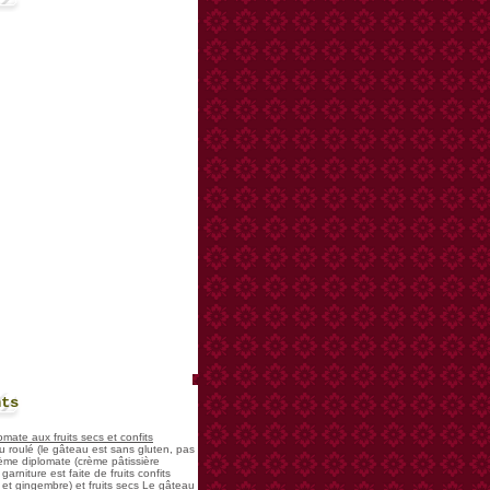
nts
mate aux fruits secs et confits
u roulé (le gâteau est sans gluten, pas
rème diplomate (crème pâtissière
garniture est faite de fruits confits
et gingembre) et fruits secs Le gâteau