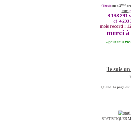
ème
(depuis
mon 2
art
2005
p
3 138 291
v
4 233 
et
mois record : 1
merci à 
...pour tous vo
"
Je suis un
Quand la page est o
STATISTIQUES 