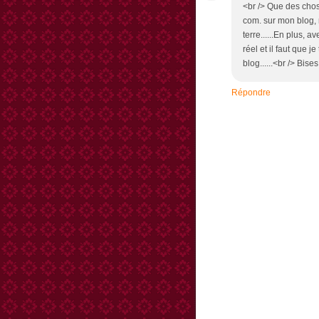
<br /> Que des chose
com. sur mon blog, 
terre......En plus, 
réel et il faut que 
blog......<br /> Bise
Répondre