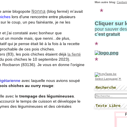
Mon autre blog
:
Cardam
*
ne amie blogopote
Nonna
(blog fermé) m'avait
hiches
lors d'une rencontre entre plusieurs
ur le coup, un peu fainéante, je ne les
Cliquer sur 
pour sauver de
r et j'ai constaté avec bonheur que
c'est gratuit
out un monde mais, que nenni...de plus,
*
tif qui je pense était lié à la fois à la recette
réprochable de ces pois chiches.
ers (83), les pois chiches étaient déjà
la fierté
*
du pois chiches le 10 septembre 2023).
 Rocbaron (83136). Je vous en donne l'origine
Select Language
▼
égétarienne
avec laquelle nous avions soupé
 pois chiches au curry rouge
:
Recherche
lle avec le
trempage des légumineuses
.
courcir le temps de cuisson et développe le
Texte Libre
zymes des légumineuses et des céréales