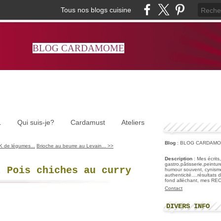
Tous nos blogs cuisine
BLOG CARDAMOME
L
Qui suis-je?
Cardamust
Ateliers
Blog
: BLOG CARDAM
 de légumes...
Brioche au beurre au Levain... >>
Description
: Mes écrits
gastro,pâtisserie,peintu
t Pois chiches au curry
humour souvent, cynisme
authenticité....résultats
fond alléchant, mes R
Contact
DIVERS INFO