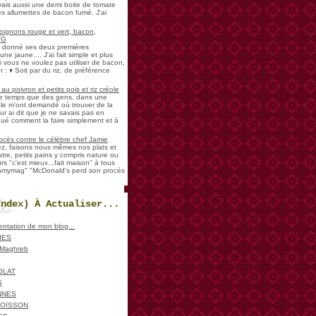
vais aussi une demi boite de tomate
es allumettes de bacon fumé. J'ai
oignons rouge et vert, bacon,
VG
a donné ses deux premières
ne jaune.... J'ai fait simple et plus
i vous ne voulez pas utiliser de bacon,
 : ♦ Soit par du riz, de préférence
u poivron et petits pois et riz créole
de temps que des gens, dans une
ale m'ont demandé où trouver de la
ur ai dit que je ne savais pas en
iqué comment la faire simplement et à
ocès contre le célèbre chef Jamie
sez, faisons nous mêmes nos plats et
re, petits pains y compris nature ou
urs "c'est mieux...fait maison" à tous
ohmymag" "McDonald's perd son procès
Index) À Actualiser...
sentation de mon blog...
IES
, Maghreb
OLAT
S
NNES
POISSON