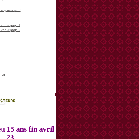
LES
er (pas à jour!)
 coeur page 1
 coeur page 2
TUIT
ECTEURS
u 15 ans fin avril
23