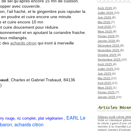
 de sel qu'après encore 15 mn de cuisson.
topper avec couvercle.
Août 2026
(2)
n, l'ail haché, et le gingembre puis rajouter la
Juillet 2026
(10)
e en poudre et cuire encore une minute.
Juin 2026
(8)
te et cuire encore 10 mn
Mai 2026
(7)
 et cuire doucement pour réduire.
Avril 2026
(7)
Mars 2026
(8)
aisonnement et en ajoutant la coriandre fraiche.
Février 2026
(5)
s deux mélangés.
Janvier 2026
(8)
ec des
achards citron
qui iront à merveille
Décembre 2025
(8)
Novembre 2025
(6)
Octobre 2025
(9)
Septembre 2025
(10)
Août 2025
(6)
Juillet 2025
(10)
Juin 2025
(4)
Mai 2025
(12)
baud
, Charles et Gabriel Trabaud, 84136
Avril 2025
(12)
)
Mars 2025
(1)
Février 2025
(7)
Janvier 2025
(10)
Articles Réce
EARL Le
Gâteau roulé crème diplo
,
,
,
rry rouge
riz complet
plat végétarien
Voilà un classique gâtea
cbaron
achards citron
la crème ) garni d'une c
,
montée à la chantilly) La 
maison (zestes d'orange 