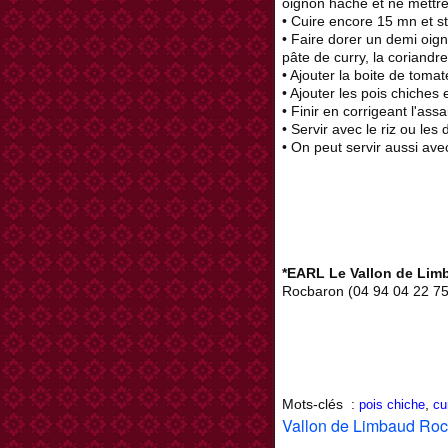
oignon haché et ne mettre
• Cuire encore 15 mn et s
• Faire dorer un demi oigno
pâte de curry, la coriandr
• Ajouter la boite de toma
• Ajouter les pois chiches
• Finir en corrigeant l'ass
• Servir avec le riz ou le
• On peut servir aussi av
*EARL Le Vallon de Lim
Rocbaron (04 94 04 22 75
Mots-clés :
,
pois chiche
cu
Vallon de Limbaud Ro