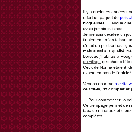
Il y a quelques années u
offert un paquet de
pois c
blogueuses
…J'avoue que s
avais jamais cuisinés.
Je me suis décidée un jou
finalement, m'en faisant t
c'était un pur bonheur gusta
mais aussi à la qualité ir
Lorsque j'habitais à Rougi
du village
(prochaine fête 
Ceux de Nonna étaient de
exacte en bas de l'article*.
Venons en
à ma
recette v
ce soir-là,
riz complet et
…
Pour commencer, la vei
Ce trempage permet de rac
taux de minéraux et d'en
complètes.