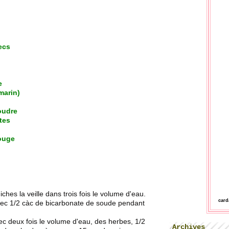
ecs
e
marin)
oudre
tes
rouge
iches la veille dans trois fois le volume d'eau.
car
avec 1/2 càc de bicarbonate de soude pendant
ec deux fois le volume d'eau, des herbes, 1/2
Archives