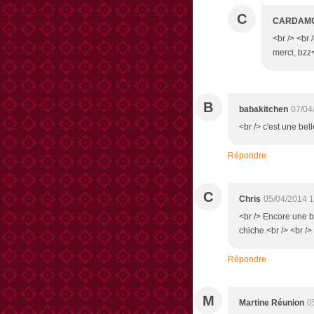
C
CARDAM
<br /> <br
merci, bzz<
B
babakitchen
07/04
<br /> c'est une bell
Répondre
C
Chris
05/04/2014 1
<br /> Encore une bo
chiche.<br /> <br />
Répondre
M
Martine Réunion
0