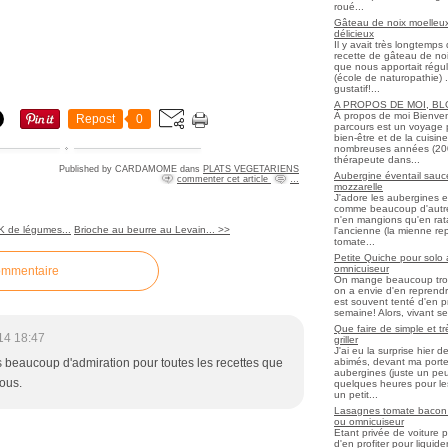
roué...
Gâteau de noix moelleux
délicieux
Il y avait très longtemp
recette de gâteau de noix
que nous apportait régul
(école de naturopathie) ..
gustatif!...
A PROPOS DE MOI, B
À propos de moi Bienve
Repost
0
parcours est un voyage 
bien-être et de la cuisi
nombreuses années (2006 
thérapeute dans...
Published by CARDAMOME
dans
PLATS VEGETARIENS
Aubergine éventail sauce
commenter cet article
…
mozzarelle
J'adore les aubergines et
comme beaucoup d'autres
n'en mangions qu'en ratato
 de légumes...
Brioche au beurre au Levain... >>
l'ancienne (la mienne re
tomate...
Petite Quiche pour solo
omnicuiseur
ommentaire
On mange beaucoup trop 
on a envie d'en reprendr
est souvent tenté d'en pr
semaine! Alors, vivant seul
Que faire de simple et t
14 18:47
griller
J'ai eu la surprise hier 
abimés, devant ma porte
rs beaucoup d'admiration pour toutes les recettes que
aubergines (juste un peu f
sous.
quelques heures pour les r
un petit...
Lasagnes tomate bacon f
ou omnicuiseur
Etant privée de voiture 
d'en profiter pour liqui