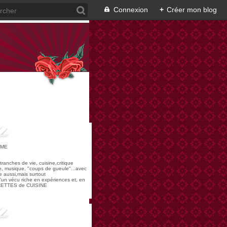
Connexion
+
Créer mon blog
OME
,tranches de vie, cuisine,critique
re, musique, "coups de gueule"...avec
 aussi,mais surtout
 d'un vécu riche en expériences et, en
ECETTES de CUISINE