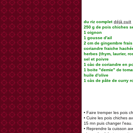
du riz complet
déjà cuit
250 g de pois chiches s
1 oignon
1 gousse d'ail
2 cm de gingembre frais
coriandre fraiche haché
herbes (thym, laurier, ro
sel et poivre
1 càc de coriandre en p
1 boite "demie" de toma
huile d'olive
1 càs de pâte de curry 
• Faire tremper les pois ch
• Cuire les pois chiches 
15 mn puis changer l'eau.
• Reprendre la cuisson av