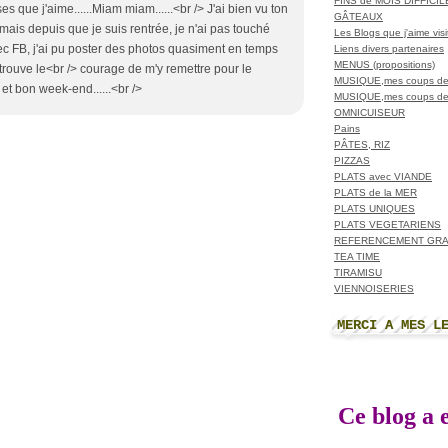
FINS de MOIS DIFFICI
s que j'aime......Miam miam......<br /> J'ai bien vu ton
GÂTEAUX
mais depuis que je suis rentrée, je n'ai pas touché
Les Blogs que j'aime visit
avec FB, j'ai pu poster des photos quasiment en temps
Liens divers partenaires
MENUS (propositions)
je trouve le<br /> courage de m'y remettre pour le
MUSIQUE,mes coups de
s et bon week-end......<br />
MUSIQUE,mes coups de
OMNICUISEUR
Pains
PÂTES, RIZ
PIZZAS
PLATS avec VIANDE
PLATS de la MER
PLATS UNIQUES
PLATS VEGETARIENS
REFERENCEMENT GRA
TEA TIME
TIRAMISU
VIENNOISERIES
MERCI A MES L
Ce blog a e