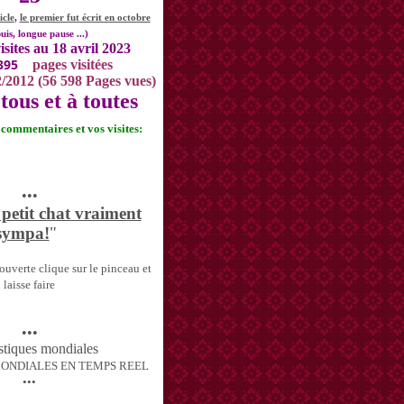
icle
,
le premier fut écrit en octobre
uis, longue pause ...)
isites au 18 avril 2023
395
pages visitées
2/2012 (56 598 Pages vues)
tous et à toutes
s commentaires et vos visites:
•••
 petit chat vraiment
sympa!
"
uverte clique sur le pinceau et
laisse faire
•••
MONDIALES EN TEMPS REEL
•••