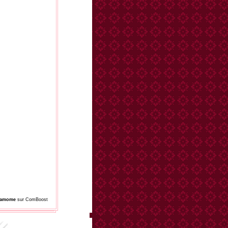
damome
sur ComBoost