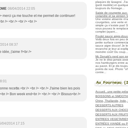
plaques de lasagne. J'a
(petit modèle) et quelqu
toujours du fromage...
OME
08/04/2014 22:05
Saisie de courgette aux 
 /> merci ça me touche et me permet de continuer!
coriandre et sa version 
Une voisine absente m'
br /> <br /> <br /> <br />
courgettes, une verte et u
simple ça n'existe pas! S
vous pouvez le remplacer
complet (ayant...
Poulet sauce aigre-doux a
Voilà deux fois en peu 
petite surface commerci
/2014 08:37
sauce aigre douce! Je le
revanche je leur ai expl
e idée, j'aime !!<br />
moindre coût! Du coup...
Mc Donald's perd son pr
Je ne le dirai jamais as
nos hamburgers entre aut
au pavot. Et je dis toujo
points de vue. Photo "
contre...
8:01
Au Fourneau (
nne recette.<br /> <br /> <br /> J'aime bien les pois
Accueil...une petite pré
 <br /> Bon week end<br /> <br /> <br /> Bisous<br />
BOISSONS et SMOOTH
Chine, Thaïlande, Inde
DESSERTS AUTRES
DESSERTS AUX CHOC
DESSERTS AUX FRUIT
ENTREES VEGETARIE
5/04/2014 17:15
ENTRÉES VIANDE ou 