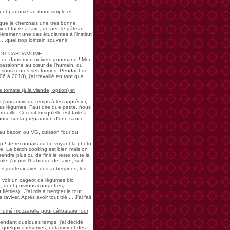
 et parfumé au rhum simple et
s que je cherchais une très bonne
 et facile à faire, un peu le gâteau
ièrement une des étudiantes à l'institut
...quel trop lointain souvenir
LOG CARDAMOME
nue dans mon univers gourmand ! Mon
passionné au cœur de l'humain, du
ne sous toutes ses formes. Pendant de
à 2018), j'ai travaillé en tant que
 tomate (à la viande, option) et
 j'aurai mis du temps à les apprécier,
 légumes. Faut dire que petite, nous
uille. Ceci dit lorsqu'elle est faite à
pose sur la préparation d'une sauce
 au bacon ou VG, cuisson four ou
! Je reconnais qu'en voyant la photo
e! Le batch cooking est bien mais on
endre plus ou de finir le reste toute la
e, j'ai pris l'habitude de faire , soit,...
rès gouteux avec des aubergines, les
de voir un cageot de légumes bio
, dont poivrons courgettes,
létries) . J'ai mis à tremper le tout
aviver. Après avoir tout trié.... J'ai fait
umé mozzarelle pour célibataire four
pendant quelques temps, j'ai décidé
der quelques réserves, notamment des