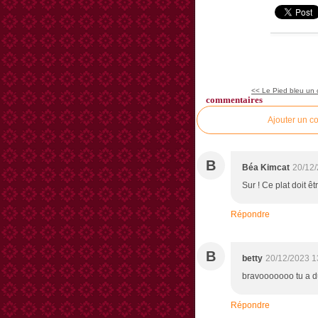
<< Le Pied bleu un 
commentaires
Ajouter un c
B
Béa Kimcat
20/12/
Sur ! Ce plat doit ê
Répondre
B
betty
20/12/2023 1
bravooooooo tu a du
Répondre