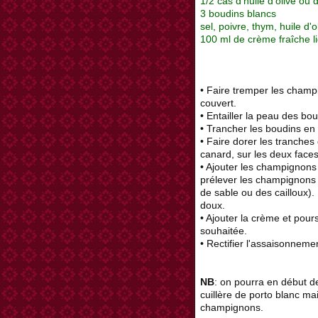
1/2 càs d'huile d'olive ou
3 boudins blancs
sel, poivre, thym, huile d'o
100 ml de crème fraîche l
• Faire tremper les cham
couvert.
• Entailler la peau des bou
• Trancher les boudins en
• Faire dorer les tranches
canard, sur les deux faces
• Ajouter les champignons e
prélever les champignons e
de sable ou des cailloux).
doux.
• Ajouter la crème et pour
souhaitée.
• Rectifier l'assaisonnemen
NB
: on pourra en début d
cuillère de porto blanc m
champignons.