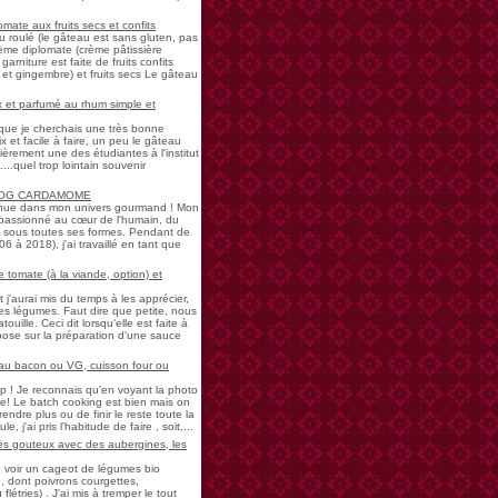
mate aux fruits secs et confits
u roulé (le gâteau est sans gluten, pas
rème diplomate (crème pâtissière
garniture est faite de fruits confits
et gingembre) et fruits secs Le gâteau
 et parfumé au rhum simple et
s que je cherchais une très bonne
 et facile à faire, un peu le gâteau
ièrement une des étudiantes à l'institut
...quel trop lointain souvenir
LOG CARDAMOME
nue dans mon univers gourmand ! Mon
passionné au cœur de l'humain, du
ne sous toutes ses formes. Pendant de
à 2018), j'ai travaillé en tant que
 tomate (à la viande, option) et
 j'aurai mis du temps à les apprécier,
 légumes. Faut dire que petite, nous
uille. Ceci dit lorsqu'elle est faite à
pose sur la préparation d'une sauce
 au bacon ou VG, cuisson four ou
! Je reconnais qu'en voyant la photo
e! Le batch cooking est bien mais on
endre plus ou de finir le reste toute la
e, j'ai pris l'habitude de faire , soit,...
rès gouteux avec des aubergines, les
de voir un cageot de légumes bio
, dont poivrons courgettes,
létries) . J'ai mis à tremper le tout