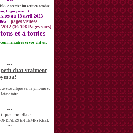
icle
,
le premier fut écrit en octobre
uis, longue pause ...)
isites au 18 avril 2023
395
pages visitées
2/2012 (56 598 Pages vues)
tous et à toutes
s commentaires et vos visites:
•••
 petit chat vraiment
sympa!
"
uverte clique sur le pinceau et
laisse faire
•••
MONDIALES EN TEMPS REEL
•••