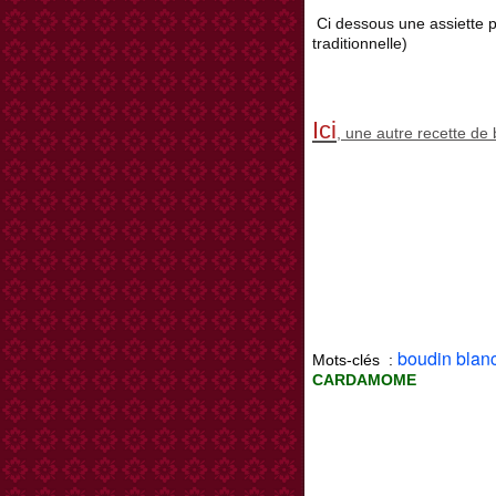
Ci dessous une assiette p
traditionnelle)
Ici
, une autre recette de
boudin blan
Mots-clés :
CARDAMOME