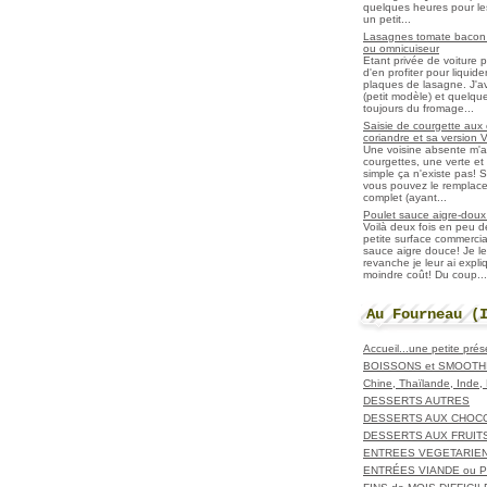
quelques heures pour les r
un petit...
Lasagnes tomate bacon f
ou omnicuiseur
Etant privée de voiture 
d'en profiter pour liqui
plaques de lasagne. J'a
(petit modèle) et quelqu
toujours du fromage...
Saisie de courgette aux 
coriandre et sa version 
Une voisine absente m'
courgettes, une verte et u
simple ça n'existe pas! S
vous pouvez le remplacer
complet (ayant...
Poulet sauce aigre-doux a
Voilà deux fois en peu 
petite surface commerci
sauce aigre douce! Je le
revanche je leur ai expl
moindre coût! Du coup...
Au Fourneau (
Accueil...une petite pré
BOISSONS et SMOOTH
Chine, Thaïlande, Inde
DESSERTS AUTRES
DESSERTS AUX CHOC
DESSERTS AUX FRUIT
ENTREES VEGETARIE
ENTRÉES VIANDE ou 