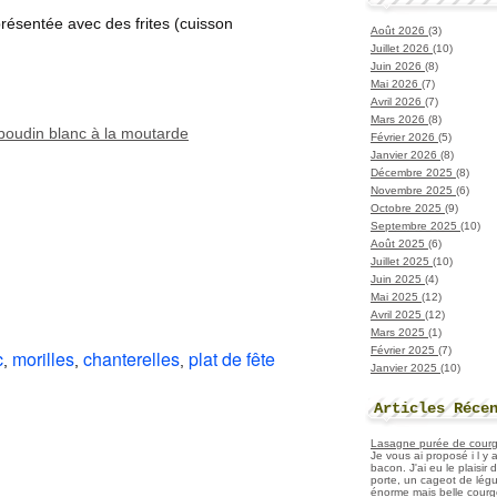
résentée avec des frites (cuisson
Août 2026
(3)
Juillet 2026
(10)
Juin 2026
(8)
Mai 2026
(7)
Avril 2026
(7)
Mars 2026
(8)
 boudin blanc à la moutarde
Février 2026
(5)
Janvier 2026
(8)
Décembre 2025
(8)
Novembre 2025
(6)
Octobre 2025
(9)
Septembre 2025
(10)
Août 2025
(6)
Juillet 2025
(10)
Juin 2025
(4)
Mai 2025
(12)
Avril 2025
(12)
Mars 2025
(1)
Février 2025
(7)
c
morilles
chanterelles
plat de fête
,
,
,
Janvier 2025
(10)
Articles Réce
Lasagne purée de courget
Je vous ai proposé i l y
bacon. J'ai eu le plaisir
porte, un cageot de légu
énorme mais belle courge