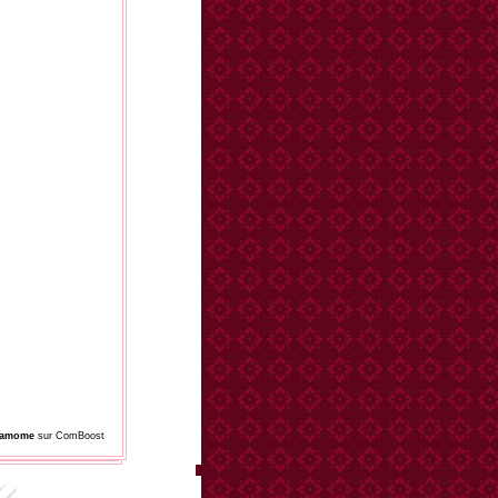
damome
sur ComBoost