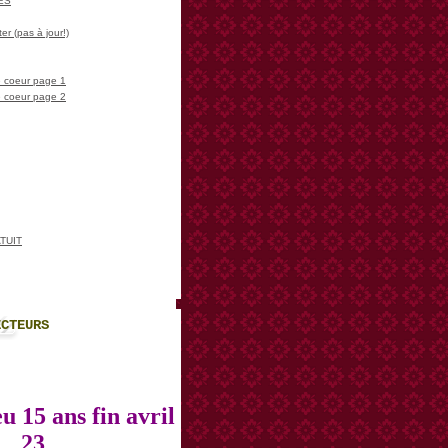
LES
er (pas à jour!)
 coeur page 1
 coeur page 2
TUIT
ECTEURS
u 15 ans fin avril
23