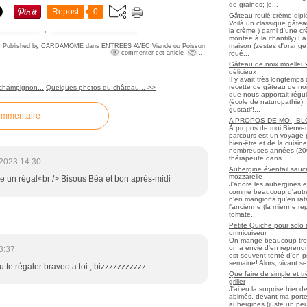
de graines; je...
Repost
0
Gâteau roulé crème diplo
Voilà un classique gâtea
la crème ) garni d'une c
montée à la chantilly) La 
maison (zestes d'orange 
Published by CARDAMOME
dans
ENTREES AVEC Viande ou Poisson
roué...
commenter cet article
…
Gâteau de noix moelleux
délicieux
Il y avait très longtemp
recette de gâteau de noix
champignon...
Quelques photos du château... >>
que nous apportait régul
(école de naturopathie) ..
gustatif!...
ommentaire
A PROPOS DE MOI, B
À propos de moi Bienve
parcours est un voyage 
bien-être et de la cuisi
nombreuses années (2006 
thérapeute dans...
2023 14:30
Aubergine éventail sauce
mozzarelle
tre un régal<br /> Bisous Béa et bon après-midi
J'adore les aubergines et
comme beaucoup d'autres
n'en mangions qu'en ratato
l'ancienne (la mienne re
tomate...
Petite Quiche pour solo
omnicuiseur
On mange beaucoup trop 
on a envie d'en reprendr
3:37
est souvent tenté d'en pr
semaine! Alors, vivant seul
 te régaler bravoo a toi , bizzzzzzzzzzz
Que faire de simple et t
griller
J'ai eu la surprise hier 
abimés, devant ma porte
aubergines (juste un peu f