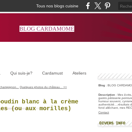
Tous nos blogs cuisine
BLOG CARDAMOME
L
Qui suis-je?
Cardamust
Ateliers
Blog
: BLOG CARDAM
champignon...
Quelques photos du château... >>
Description
: Mes écrits
gastro,pâtisserie,peintu
boudin blanc à la crème
humour souvent, cynisme
authenticité....résultats
les (ou aux morilles)
fond alléchant, mes R
Contact
DIVERS INFO