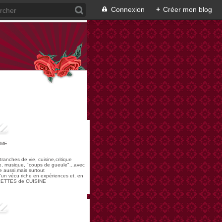
Connexion
+
Créer mon blog
OME
,tranches de vie, cuisine,critique
re, musique, "coups de gueule"...avec
 aussi,mais surtout
 d'un vécu riche en expériences et, en
ECETTES de CUISINE