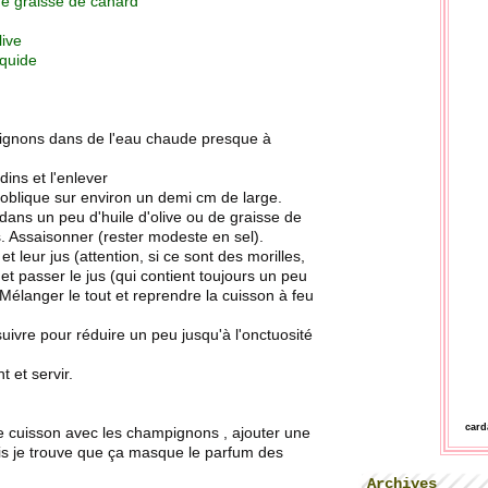
 de graisse de canard
live
iquide
pignons dans de l'eau chaude presque à
dins et l'enlever
 oblique sur environ un demi cm de large.
 dans un peu d'huile d'olive ou de graisse de
. Assaisonner (rester modeste en sel).
t leur jus (attention, si ce sont des morilles,
t passer le jus (qui contient toujours un peu
 Mélanger le tout et reprendre la cuisson à feu
suivre pour réduire un peu jusqu'à l'onctuosité
t et servir.
car
e cuisson avec les champignons , ajouter une
ais je trouve que ça masque le parfum des
Archives