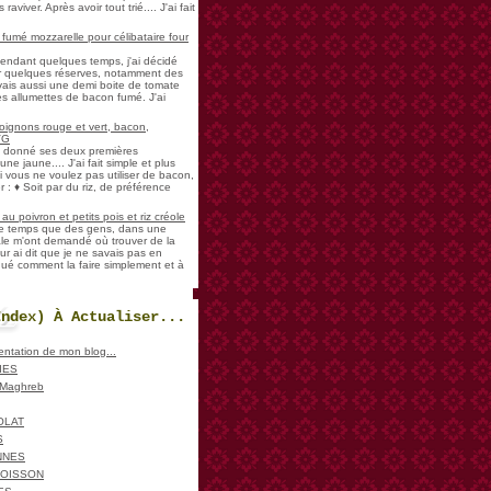
aviver. Après avoir tout trié.... J'ai fait
umé mozzarelle pour célibataire four
pendant quelques temps, j'ai décidé
der quelques réserves, notamment des
vais aussi une demi boite de tomate
es allumettes de bacon fumé. J'ai
oignons rouge et vert, bacon,
VG
a donné ses deux premières
ne jaune.... J'ai fait simple et plus
i vous ne voulez pas utiliser de bacon,
 : ♦ Soit par du riz, de préférence
u poivron et petits pois et riz créole
de temps que des gens, dans une
ale m'ont demandé où trouver de la
ur ai dit que je ne savais pas en
iqué comment la faire simplement et à
Index) À Actualiser...
sentation de mon blog...
IES
, Maghreb
OLAT
S
NNES
POISSON