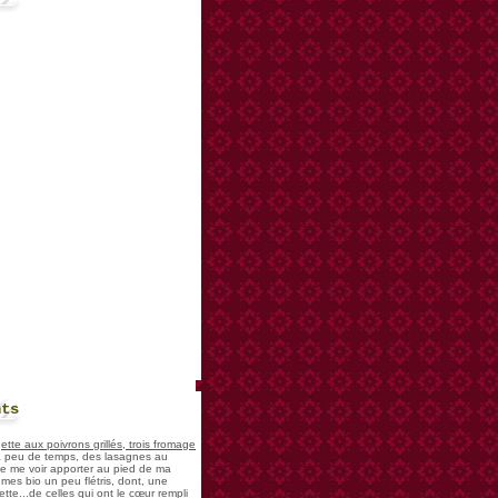
nts
te aux poivrons grillés, trois fromage
 a peu de temps, des lasagnes au
 de me voir apporter au pied de ma
mes bio un peu flétris, dont, une
tte...de celles qui ont le cœur rempli