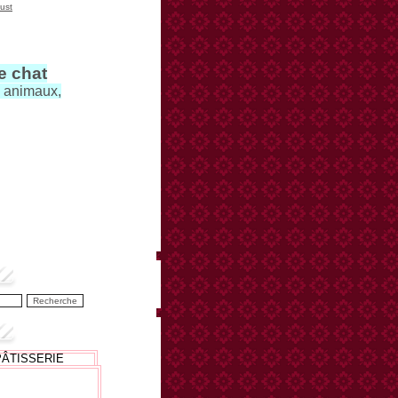
ust
le chat
s animaux,
PÂTISSERIE