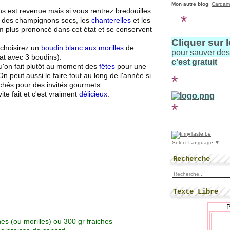
Mon autre blog
:
Cardam
 est revenue mais si vous rentrez bredouilles
*
er des champignons secs, les
chanterelles
et les
m plus prononcé dans cet état et se conservent
Cliquer sur 
 choisirez un
boudin blanc aux morilles
de
pour sauver de
plat avec 3 boudins).
c'est gratuit
u'on fait plutôt au moment des
fêtes
pour une
On peut aussi le faire tout au long de l'année si
*
hés pour des invités gourmets.
 vite fait et c'est vraiment
délicieux
.
*
Select Language
▼
Recherche
Texte Libre
es (ou morilles) ou 300 gr fraiches