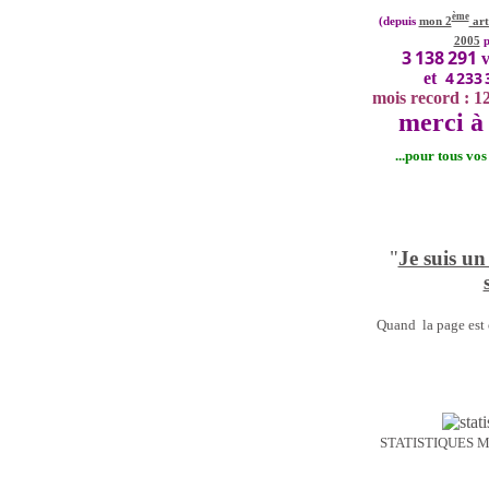
ème
(depuis
mon 2
art
2005
p
3 138 291
v
4 233 
et
mois record : 1
merci à 
...pour tous vo
"
Je suis un
Quand la page est o
STATISTIQUES 