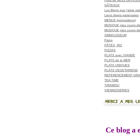
FINS de MOIS DIFFICI
GÂTEAUX
Les Blogs que j'aime visit
Liens divers partenaires
MENUS (propositions)
MUSIQUE,mes coups de
MUSIQUE,mes coups de
OMNICUISEUR
Pains
PÂTES, RIZ
PIZZAS
PLATS avec VIANDE
PLATS de la MER
PLATS UNIQUES
PLATS VEGETARIENS
REFERENCEMENT GRA
TEA TIME
TIRAMISU
VIENNOISERIES
MERCI A MES L
Ce blog a e