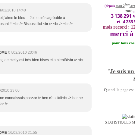
ème
(depuis
mon 2
art
4/02/2010 14:40
2005
p
3 138 291
v
et j'aime le bleu.....Joli et très agréable à
4 233 
et
osant !!!!<br /> Bisous d'ici.<br /> <br /> <br />
mois record : 1
merci à 
...pour tous vo
OME
07/02/2010 23:46
log de melly est très bien bises et a bientôt<br /> <br
"
Je suis un
Quand la page est o
/2010 23:00
e ne connaissais pas<br /> ben c'est fait<br /> bonne
<br />
STATISTIQUES 
OME
16/02/2010 21:55