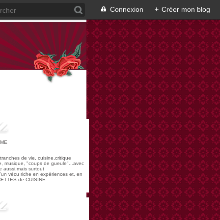
Connexion
+
Créer mon blog
OME
,tranches de vie, cuisine,critique
re, musique, "coups de gueule"...avec
 aussi,mais surtout
 d'un vécu riche en expériences et, en
ECETTES de CUISINE