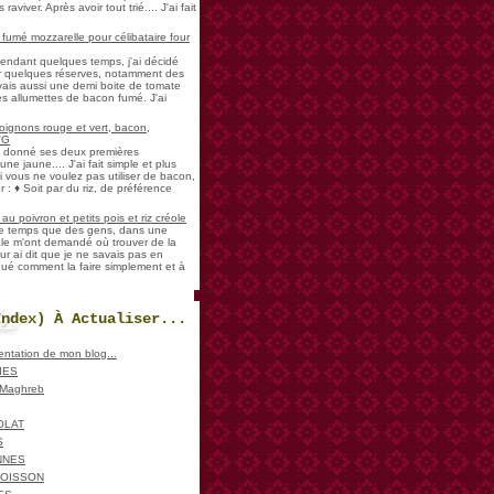
aviver. Après avoir tout trié.... J'ai fait
umé mozzarelle pour célibataire four
pendant quelques temps, j'ai décidé
der quelques réserves, notamment des
vais aussi une demi boite de tomate
es allumettes de bacon fumé. J'ai
oignons rouge et vert, bacon,
VG
a donné ses deux premières
ne jaune.... J'ai fait simple et plus
i vous ne voulez pas utiliser de bacon,
 : ♦ Soit par du riz, de préférence
u poivron et petits pois et riz créole
de temps que des gens, dans une
ale m'ont demandé où trouver de la
ur ai dit que je ne savais pas en
iqué comment la faire simplement et à
Index) À Actualiser...
sentation de mon blog...
IES
, Maghreb
OLAT
S
NNES
POISSON