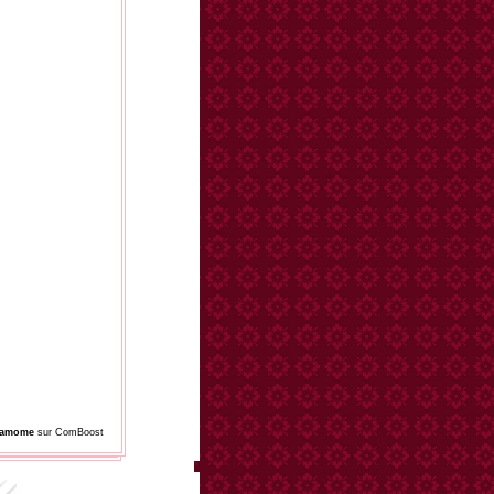
damome
sur ComBoost