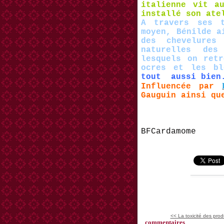
italienne vit a
installé son ate
A travers ses 
moyen, Bénilde a
des chevelures
naturelles des
lesquels on retr
ocres et les bl
tout aussi bien
Influencée par
Gauguin ainsi qu
BFCardamome
<< La toxicité des prod
commentaires