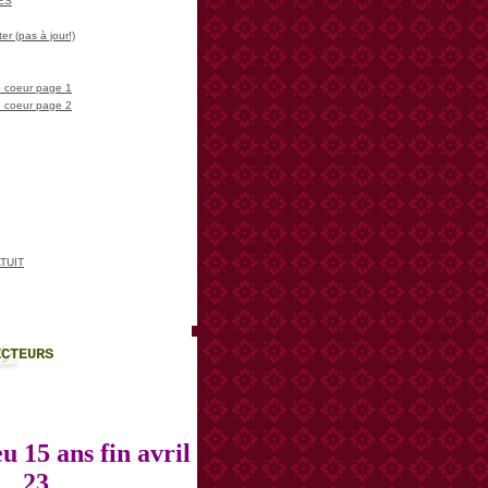
LES
er (pas à jour!)
 coeur page 1
 coeur page 2
TUIT
ECTEURS
u 15 ans fin avril
23