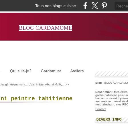
Tous nos blogs cuisine
BLOG CARDAMOME
L
Qui suis-je?
Cardamust
Ateliers
Blog
: BLOG CARDAM
uits génétiquement...
L'alchimiste, Abd al Malik,... >>
Description
: Mes écrits
gastro,pâtisserie,peintu
ini peintre tahitienne
humour souvent, cynisme
authenticité....résultats
fond alléchant, mes R
Contact
DIVERS INFO