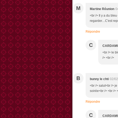
M
Martine Réunion
0
<br /> Il y a du bleu 
regarder....C'est rep
Répondre
C
CARDAM
<br /> le b
/> <br />
B
bunny le chti
02/02
<br /> salut<br /> j
soirée<br /> <br /> 
Répondre
C
CARDAM