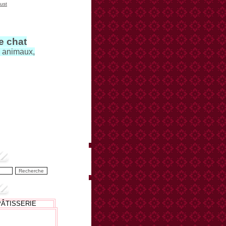
ust
le chat
s animaux,
PÂTISSERIE