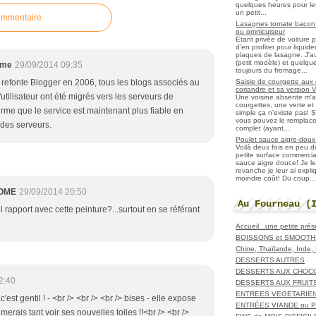
quelques heures pour les r
un petit...
ommentaire
Lasagnes tomate bacon f
ou omnicuiseur
Etant privée de voiture 
d'en profiter pour liqui
plaques de lasagne. J'a
(petit modèle) et quelqu
ome
29/09/2014 09:35
toujours du fromage...
Saisie de courgette aux 
 refonte Blogger en 2006, tous les blogs associés au
coriandre et sa version 
tilisateur ont été migrés vers les serveurs de
Une voisine absente m'
courgettes, une verte et u
irme que le service est maintenant plus fiable en
simple ça n'existe pas! S
vous pouvez le remplacer
 des serveurs.
complet (ayant...
Poulet sauce aigre-doux a
Voilà deux fois en peu 
petite surface commerci
sauce aigre douce! Je le
revanche je leur ai expl
moindre coût! Du coup...
OME
29/09/2014 20:50
Au Fourneau (
el rapport avec cette peinture?...surtout en se référant
Accueil...une petite pré
BOISSONS et SMOOTH
Chine, Thaïlande, Inde
DESSERTS AUTRES
DESSERTS AUX CHOC
2:40
DESSERTS AUX FRUIT
ENTREES VEGETARIE
c'est gentil ! - <br /> <br /> <br /> bises - elle expose
ENTRÉES VIANDE ou 
merais tant voir ses nouvelles toiles !!<br /> <br />