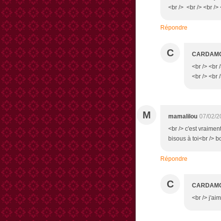
<br /> <br /> <br /> 
Répondre
C
CARDAM
<br /> <br 
<br /> <br 
M
mamalilou
07/02/2
<br /> c'est vraimen
bisous à toi<br /> 
Répondre
C
CARDAM
<br /> j'ai