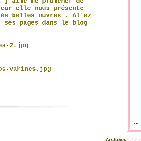
i j'aime me promener de
 car elle nous présente
rès belles ouvres . Allez
r ses pages dans le
blog
car
Archives