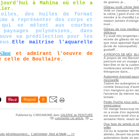
de graines; je...
ujourd'hui à Mahina où elle a
Gâteau roulé crème diplo
lier.
Voilà un classique gâtea
toiles, des huiles de format
la crème ) garni d'une c
montée à la chantilly) La 
ime à représenter des corps et
maison (zestes d'orange 
roué...
 qui se mêlent aux courbes
Gâteau de noix moelleux
 paysages polynésiens, dans
délicieux
ouve sa prédilection pour les
Il y avait très longtemp
recette de gâteau de noix
eus.
Elle maîtrise l'aquarelle
que nous apportait régul
(école de naturopathie) ..
.
gustatif!...
Klimt
et admirant l'oeuvre de
A PROPOS DE MOI, B
À propos de moi Bienve
e celle de Boullaire.
parcours est un voyage 
bien-être et de la cuisi
nombreuses années (2006 
thérapeute dans...
Aubergine éventail sauce
mozzarelle
J'adore les aubergines et
comme beaucoup d'autres
n'en mangions qu'en ratato
l'ancienne (la mienne re
tomate...
Repost
0
Petite Quiche pour solo
omnicuiseur
On mange beaucoup trop 
on a envie d'en reprendr
Published by CARDAMOME
dans
GALERIE de PEINTURE
est souvent tenté d'en pr
commenter cet article
…
semaine! Alors, vivant seul
Que faire de simple et t
griller
J'ai eu la surprise hier 
uits génétiquement...
L'alchimiste, Abd al Malik,... >>
abimés, devant ma porte
aubergines (juste un peu f