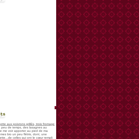
nts
te aux poivrons grillés, trois fromage
 a peu de temps, des lasagnes au
 de me voir apporter au pied de ma
mes bio un peu flétris, dont, une
tte...de celles qui ont le cœur rempli