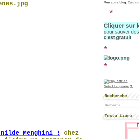
Mon autre blog
:
Cardam
*
Cliquer sur 
pour sauver de
c'est gratuit
*
*
Select Language
▼
Recherche
Texte Libre
enilde Menghini !
chez