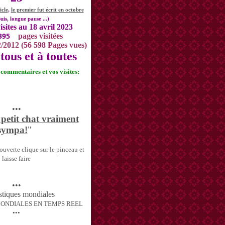
icle
,
le premier fut écrit en octobre
uis, longue pause ...)
isites au 18 avril 2023
395
pages visitées
2/2012 (56 598 Pages vues)
tous et à toutes
s commentaires et vos visites:
•••
 petit chat vraiment
sympa!
"
uverte clique sur le pinceau et
laisse faire
•••
MONDIALES EN TEMPS REEL
•••