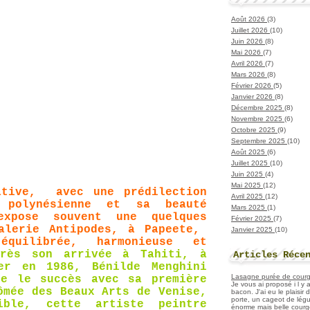
Août 2026
(3)
Juillet 2026
(10)
Juin 2026
(8)
Mai 2026
(7)
Avril 2026
(7)
Mars 2026
(8)
Février 2026
(5)
Janvier 2026
(8)
Décembre 2025
(8)
Novembre 2025
(6)
Octobre 2025
(9)
Septembre 2025
(10)
Août 2025
(6)
Juillet 2025
(10)
Juin 2025
(4)
Mai 2025
(12)
ative, avec une prédilection
Avril 2025
(12)
 polynésienne et sa beauté
Mars 2025
(1)
xpose souvent une quelques
Février 2025
(7)
alerie Antipodes, à Papeete,
Janvier 2025
(10)
équilibrée, harmonieuse et
près son arrivée à Tahiti, à
Articles Réce
er en 1986, Bénilde Menghini
Lasagne purée de courget
te le succès avec sa première
Je vous ai proposé i l y
ômée des Beaux Arts de Venise,
bacon. J'ai eu le plaisir
porte, un cageot de légu
sible, cette artiste peintre
énorme mais belle courge