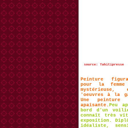
source: Tahitipresse
Peinture figur
pour la femme
mystérieuse, e
'oeuvres à la g
Une peinture 
apaisante.
Peu a
bord d'un voili
connaît très vi
exposition. Dipl
idéaliste, sen