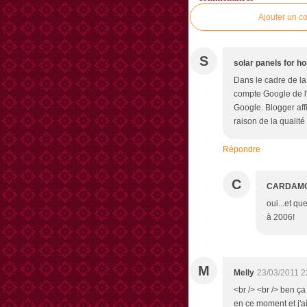
Ajouter un c
S
solar panels for h
Dans le cadre de la
compte Google de l'u
Google. Blogger aff
raison de la qualité
Répondre
C
CARDAM
oui...et qu
à 2006!
M
Melly
23/03/2011 2
<br /> <br /> ben ça 
en ce moment et j'ai