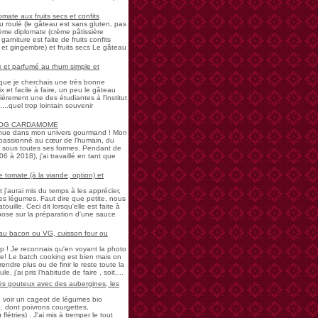
mate aux fruits secs et confits
u roulé (le gâteau est sans gluten, pas
rème diplomate (crème pâtissière
garniture est faite de fruits confits
et gingembre) et fruits secs Le gâteau
 et parfumé au rhum simple et
s que je cherchais une très bonne
 et facile à faire, un peu le gâteau
ièrement une des étudiantes à l'institut
...quel trop lointain souvenir
LOG CARDAMOME
nue dans mon univers gourmand ! Mon
passionné au cœur de l'humain, du
ne sous toutes ses formes. Pendant de
à 2018), j'ai travaillé en tant que
 tomate (à la viande, option) et
 j'aurai mis du temps à les apprécier,
 légumes. Faut dire que petite, nous
uille. Ceci dit lorsqu'elle est faite à
pose sur la préparation d'une sauce
 au bacon ou VG, cuisson four ou
! Je reconnais qu'en voyant la photo
e! Le batch cooking est bien mais on
endre plus ou de finir le reste toute la
e, j'ai pris l'habitude de faire , soit,...
rès gouteux avec des aubergines, les
de voir un cageot de légumes bio
, dont poivrons courgettes,
létries) . J'ai mis à tremper le tout