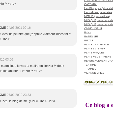
FINS de MOIS DIFFICI
<br /> <br />
GÂTEAUX
Les Blogs que j'aime visit
Liens divers partenaires
MENUS (propositions)
MUSIQUE,mes coups de
MUSIQUE,mes coups de
OME
24/03/2011 00:16
OMNICUISEUR
Pains
/> c'est un peiintre que j'apprcie vraiment! bises<br />
PÂTES, RIZ
/> <br />
PIZZAS
PLATS avec VIANDE
PLATS de la MER
PLATS UNIQUES
PLATS VEGETARIENS
010 03:56
REFERENCEMENT GRA
TEA TIME
t magnifique je vais la mettre en lien<br /> doux
TIRAMISU
bon dimanche<br /> <br /> <br />
VIENNOISERIES
MERCI A MES L
OME
07/02/2010 23:33
me bcp le blog de melly<br /> <br /> <br />
Ce blog a e