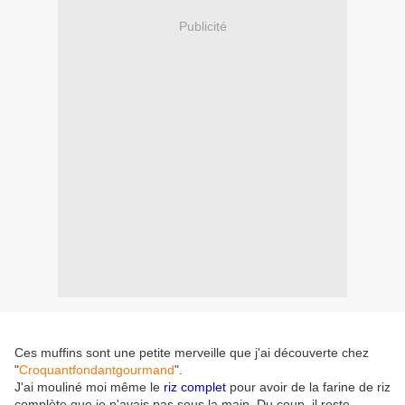
Publicité
Ces muffins sont une petite merveille que j'ai découverte chez
"
Croquantfondantgourmand
".
J'ai mouliné moi même le
riz complet
pour avoir de la farine de riz
complète que je n'avais pas sous la main. Du coup, il reste