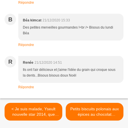
Répondre
B
Béa kimcat
21/12/2020 15:33
Des petites merveilles gourmandes !<br /> Bisous du lundi
Béa
Répondre
R
Renée
21/12/2020 14:51
Ils ont l'air délicieux et j'aime l'idée du grain qui croque sous
la dents...Bisous bisous doux Noël
Répondre
< Je suis malade, Yseult
Petits biscuits polonais aux
nouvelle star 2014, que
épices au chocolat
devient elle?
Pierniczki >