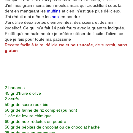
d'infimes grain moins bien moulus mais qui croustillent sous la
dent en mangeant les
muffins
et c'en n'est que plus délicieux.
J'ai réduit moi même les
noix
en poudre
J'ai utilisé deux sortes d'empreintes, des cœurs et des mini
kugelhof. Ce qui m'a fait 14 petit fours avec la quantité indiquée.
Plutôt qu'une huile neutre je préfère utiliser de l'huile d'olive, ce
que je fais pour toute ma pâtisserie
Recette facile à faire, délicieuse et
peu sucrée
, de surcroit,
sans
gluten
2 bananes
45 gr d'huile d'olive
2 oeufs
50 gr de sucre roux bio
50 gr de farine de riz complet (ou non)
1 càc de levure chimique
60 gr de noix réduites en poudre
50 gr de pépites de chocolat ou de chocolat haché
25 gr de noix en morceaux