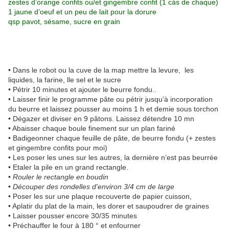
zestes d’orange confits ou/et gingembre confit (1 càs de chaque)
1 jaune d’oeuf et un peu de lait pour la dorure
qsp pavot, sésame, sucre en grain
• Dans le robot ou la cuve de la map mettre la levure, les
liquides, la farine, lle sel et le sucre
• Pétrir 10 minutes et ajouter le beurre fondu..
• Laisser finir le programme pâte ou pétrir jusqu’à incorporation
du beurre et laissez pousser au moins 1 h et demie sous torchon
• Dégazer et diviser en 9 pâtons. Laissez détendre 10 mn
• Abaisser chaque boule finement sur un plan fariné
• Badigeonner chaque feuille de pâte, de beurre fondu (+ zestes
et gingembre confits pour moi)
• Les poser les unes sur les autres, la dernière n’est pas beurrée
• Etaler la pile en un grand rectangle.
•
Rouler le rectangle en boudin
•
Découper des rondelles d'environ 3/4 cm de large
• Poser les sur une plaque recouverte de papier cuisson,
• Aplatir du plat de la main, les dorer et saupoudrer de graines
• Laisser pousser encore 30/35 minutes
• Préchauffer le four à 180 ° et enfourner