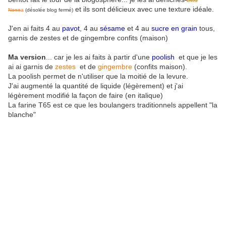
chez
et ils sont délicieux avec une texture idéale.
Nonn
a
(désolée blog fermé)
J'en ai faits 4 au
pavot
, 4 au
sésame
et 4 au
sucre en grain
tous,
garnis de zestes et de gingembre confits (maison)
Ma version
... car je les ai faits à partir d'une
poolish
et que je les
ai ai garnis de
zestes
et de
gingembre
(confits maison).
La poolish permet de n'utiliser que la moitié de la levure.
J'ai augmenté la quantité de liquide (légèrement) et j'ai
légèrement modifié la façon de faire (en italique)
La farine T65 est ce que les boulangers traditionnels appellent "la
blanche"