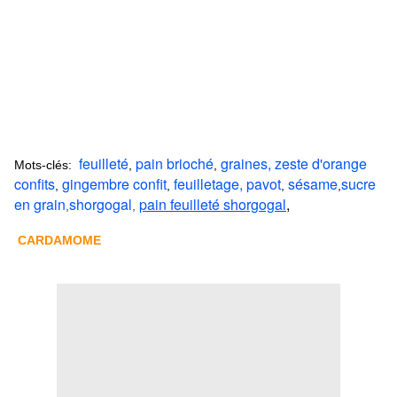
feuilleté
pain brioché
graines,
zeste d'orange
Mots-clés:
,
,
confits
gingembre confit
feuilletage,
pavot
sésame
sucre
,
,
,
,
en grain
shorgogal
pain feuilleté shorgogal
,
,
,
CARDAMOME