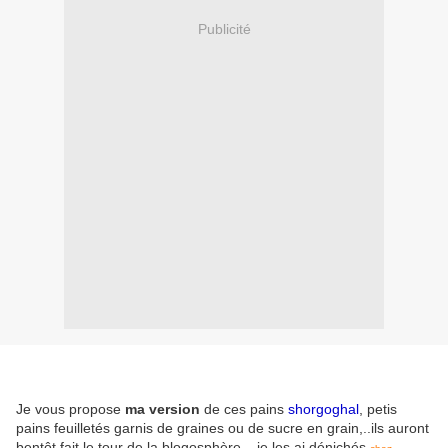
Publicité
Je vous propose
ma version
de ces pains
shorgoghal
, petis
pains feuilletés garnis de graines ou de sucre en grain,..ils auront
bentôt fait le tour de la blogosphère... je les ai dénichés