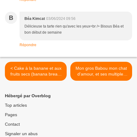
B
Béa Kimcat
03/06/2024 09:56
Délicieuse ta tarte rien qu'avec les yeux<br /> Bisous Béa et
bon début de semaine
Répondre
< Cake à la banane et aux
Mon gros Babou mon chat
fruits secs (banana bread)
d'amour, et ses multiples
allégé en sucre
surnoms >
Hébergé par Overblog
Top articles
Pages
Contact
Signaler un abus