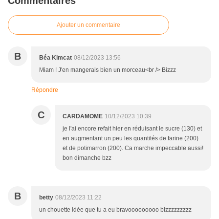
Commentaires
Ajouter un commentaire
B
Béa Kimcat
08/12/2023 13:56
Miam ! J'en mangerais bien un morceau<br /> Bizzz
Répondre
C
CARDAMOME
10/12/2023 10:39
je l'ai encore refait hier en réduisant le sucre (130) et
en augmentant un peu les quantités de farine (200)
et de potimarron (200). Ca marche impeccable aussi!
bon dimanche bzz
B
betty
08/12/2023 11:22
un chouette idée que tu a eu bravooooooooo bizzzzzzzzz