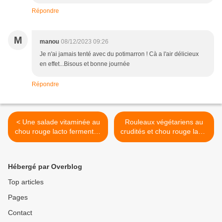
Répondre
M
manou
08/12/2023 09:26
Je n'ai jamais tenté avec du potimarron ! Cà a l'air délicieux
en effet...Bisous et bonne journée
Répondre
< Une salade vitaminée au
Rouleaux végétariens au
chou rouge lacto fermenté ,
crudités et chou rouge lacto
super bonne et pas chère
fermenté, saveur thaïe >
Hébergé par Overblog
Top articles
Pages
Contact