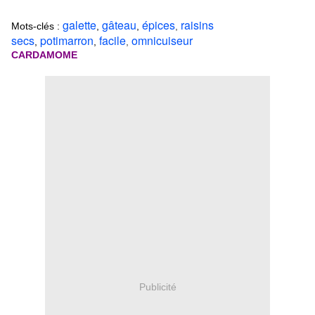
galette
gâteau
épices
raisins
Mots-clés :
,
,
,
secs
potimarron
facile
omnicuiseur
,
,
,
CARDAMOME
Publicité