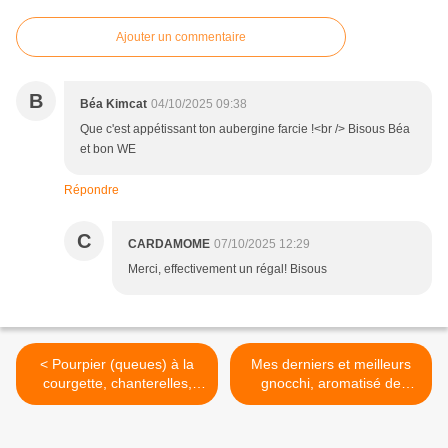
Ajouter un commentaire
B
Béa Kimcat
04/10/2025 09:38
Que c'est appétissant ton aubergine farcie !<br /> Bisous Béa
et bon WE
Répondre
C
CARDAMOME
07/10/2025 12:29
Merci, effectivement un régal! Bisous
< Pourpier (queues) à la
Mes derniers et meilleurs
courgette, chanterelles,
gnocchi, aromatisé de
herbes aromatiques et
pesto d'ail des ours >
piment d'Espélette