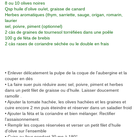
8 ou 10 olives noires
Qsp huile d'olive ou/et, graisse de canard
Herbes aromatiques (thym, sarriette, sauge, origan, romarin,
laurier
sel, poivre, piment (optionnel)
2 càs de graines de tournesol torréfiées dans une poêle
100 g de féta de brebis
2 càs rases de coriandre séchée ou le double en frais
• Enlever délicatement la pulpe de la coque de l'aubergine et la
couper en dés
• La faire suer puis réduire avec sel, poivre, piment et herbes
dans un petit filet de graisse ou d'huile. Laisser doucement
ramollir .
• Ajouter la tomate hachée, les olives hachées et les graines et
cuire encore 2 mn puis éteindre et réserver dans un saladier froid
• Ajouter la féta et la coriandre et bien mélanger. Rectifier
l'assaisonnement.
• Remplir les coques réservées et verser un petit filet d'huile
d'olive sur l'ensemble
• Cuire au four pendant 30 mn à 180°