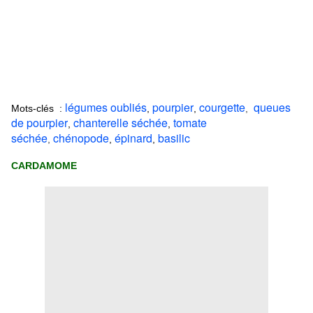
légumes oubliés
pourpier
courgette
queues
Mots-clés :
,
,
,
de pourpier
chanterelle séchée
tomate
,
,
séchée
chénopode
épinard
basilic
,
,
,
CARDAMOME