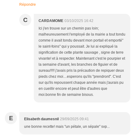
Répondre
C
CARDAMOME
03/10/2025 16:42
Ici j'en trouve sur un chemin pas loin;
malheureusement l'employé de la mairie a tout tondu
comme il avait tondu devant mon portail et emporté"
le saint-foins" qui y poussait. Je lui ai expliqué la
signification de cette plante sauvage , signe de terre
vivante! et à respecter. Maintenant c'est le pourpier et
la semaine d'avant, les branches de figuier et de
sureau!!!!! j'avais pris la précaution de repiquer deux
pieds chez moi....esperons qu'ils "prendront". C'est
sur qu'ils repoussent chaque année mais j'aurais pu
en cueillir encore et peut être d'autres que
moi.bonne fin de semaine bisous.
E
Elisabeth daumesnil
29/09/2025 09:41
une bonne recette! mais "un pétale, un sépale" svp...