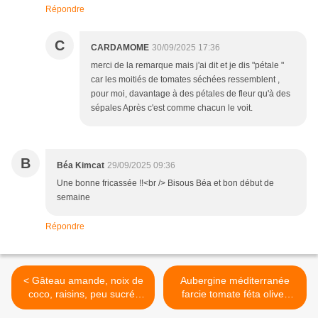
Répondre
C
CARDAMOME
30/09/2025 17:36
merci de la remarque mais j'ai dit et je dis "pétale "
car les moitiés de tomates séchées ressemblent ,
pour moi, davantage à des pétales de fleur qu'à des
sépales Après c'est comme chacun le voit.
B
Béa Kimcat
29/09/2025 09:36
Une bonne fricassée !!<br /> Bisous Béa et bon début de
semaine
Répondre
< Gâteau amande, noix de
Aubergine méditerranée
coco, raisins, peu sucré,
farcie tomate féta olives
sans farine, parfumé
piment optionnel, un régal >