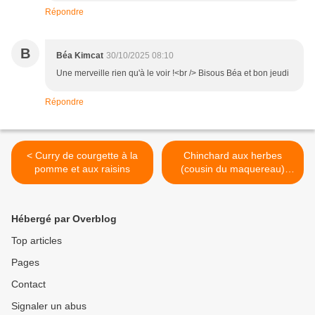
Répondre
B
Béa Kimcat
30/10/2025 08:10
Une merveille rien qu'à le voir !<br /> Bisous Béa et bon jeudi
Répondre
< Curry de courgette à la
Chinchard aux herbes
pomme et aux raisins
(cousin du maquereau)
garniture carotte et panais
>
Hébergé par Overblog
Top articles
Pages
Contact
Signaler un abus