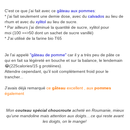
C'est ce que j'ai fait avec ce
gâteau aux pommes
:
* j'ai fait seulement une demie dose, avec du
calvados
au lieu de
rhum et avec du
xylitol
au lieu de sucre.
* Par ailleurs j'ai diminué la quantité de sucre, xylitol pour
moi (100 ==>50 dont un sachet de sucre vanillé)
* J'ai utilisé de la farine bio T65
Je l'ai appelé
"gâteau de pomme"
car il y a très peu de pâte ce
qui en fait sa légèreté en bouche et sur la balance, le lendemain
😂(225calories/15 g protéines).
Attendre cependant, qu'il soit complètement froid pour le
trancher...
J'avais déjà remarqué
ce
gâteau
excellent , aux
pommes
également
Mon
couteau spécial choucroute
acheté en Roumanie, mieux
qu'une mandoline mais attention aux doigts....ce qui reste avant
les doigts, on le mange!