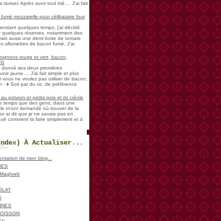
aviver. Après avoir tout trié.... J'ai fait
umé mozzarelle pour célibataire four
pendant quelques temps, j'ai décidé
der quelques réserves, notamment des
vais aussi une demi boite de tomate
es allumettes de bacon fumé. J'ai
oignons rouge et vert, bacon,
VG
a donné ses deux premières
ne jaune.... J'ai fait simple et plus
i vous ne voulez pas utiliser de bacon,
 : ♦ Soit par du riz, de préférence
u poivron et petits pois et riz créole
de temps que des gens, dans une
ale m'ont demandé où trouver de la
ur ai dit que je ne savais pas en
iqué comment la faire simplement et à
Index) À Actualiser...
sentation de mon blog...
IES
, Maghreb
OLAT
S
NNES
POISSON