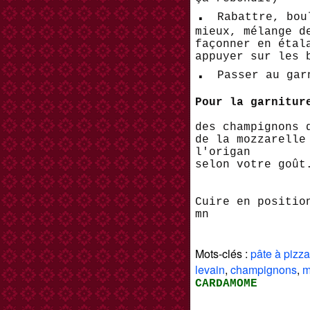
.
Rabattre, bou
mieux, mélange d
façonner en étal
appuyer sur les 
.
Passer au gar
Pour la garnitur
des champignons 
de la mozzarelle
l'origan
selon votre goût
Cuire en positio
mn
Mots-clés :
pâte à pizz
levain
,
champignons
,
m
CARDAMOME