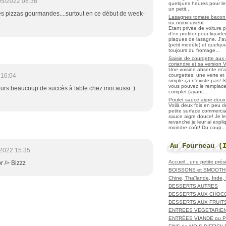
05/2022 08:36
quelques heures pour les r
un petit...
s pizzas gourmandes....surtout en ce début de week-
Lasagnes tomate bacon f
ou omnicuiseur
Etant privée de voiture 
d'en profiter pour liqui
plaques de lasagne. J'a
(petit modèle) et quelqu
toujours du fromage...
Saisie de courgette aux 
coriandre et sa version 
Une voisine absente m'
courgettes, une verte et u
 16:04
simple ça n'existe pas! S
vous pouvez le remplacer
ours beaucoup de succès à table chez moi aussi :)
complet (ayant...
Poulet sauce aigre-doux a
Voilà deux fois en peu 
petite surface commerci
sauce aigre douce! Je le
revanche je leur ai expl
moindre coût! Du coup...
Au Fourneau (
2022 15:35
Accueil...une petite pré
br /> Bizzz
BOISSONS et SMOOTH
Chine, Thaïlande, Inde
DESSERTS AUTRES
DESSERTS AUX CHOC
DESSERTS AUX FRUIT
ENTREES VEGETARIE
ENTRÉES VIANDE ou 