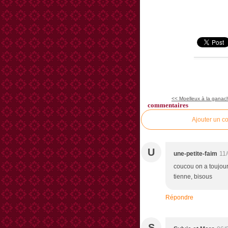
<< Moelleux à la ganach
commentaires
Ajouter un c
U
une-petite-faim
11
coucou on a toujour
tienne, bisous
Répondre
S