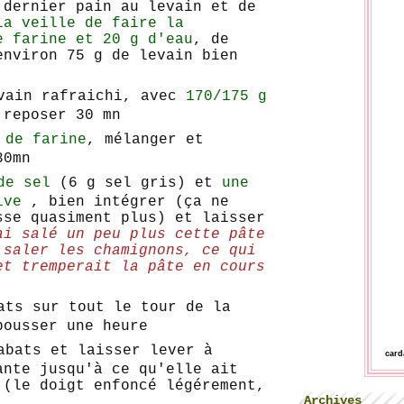
 dernier pain au levain et de
la veille de faire la
e farine et 20 g d'eau
, de
environ 75 g de levain bien
vain rafraichi, avec
170/175 g
reposer 30 mn
 de farine
, mélanger et
30mn
de sel
(6 g sel gris) et
une
ive
, bien intégrer (ça ne
sse quasiment plus) et laisser
ai salé un peu plus cette pâte
 saler les chamignons, ce qui
et tremperait la pâte en cours
ats sur tout le tour de la
pousser une heure
abats et laisser lever à
car
ante jusqu'à ce qu'elle ait
 (le doigt enfoncé légérement,
Archives