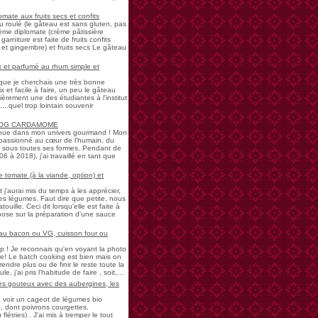
mate aux fruits secs et confits
u roulé (le gâteau est sans gluten, pas
rème diplomate (crème pâtissière
garniture est faite de fruits confits
et gingembre) et fruits secs Le gâteau
 et parfumé au rhum simple et
s que je cherchais une très bonne
 et facile à faire, un peu le gâteau
ièrement une des étudiantes à l'institut
...quel trop lointain souvenir
LOG CARDAMOME
nue dans mon univers gourmand ! Mon
passionné au cœur de l'humain, du
ne sous toutes ses formes. Pendant de
à 2018), j'ai travaillé en tant que
 tomate (à la viande, option) et
 j'aurai mis du temps à les apprécier,
 légumes. Faut dire que petite, nous
uille. Ceci dit lorsqu'elle est faite à
pose sur la préparation d'une sauce
 au bacon ou VG, cuisson four ou
! Je reconnais qu'en voyant la photo
e! Le batch cooking est bien mais on
endre plus ou de finir le reste toute la
e, j'ai pris l'habitude de faire , soit,...
rès gouteux avec des aubergines, les
de voir un cageot de légumes bio
, dont poivrons courgettes,
létries) . J'ai mis à tremper le tout