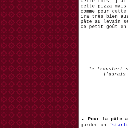
Cette fois, j'a
cette pizza mais
comme pour
cette
ira très bien au
pâte au levain s
ce petit goût en
le transfert s
j'aurais
.
Pour la pâte 
garder un "
start