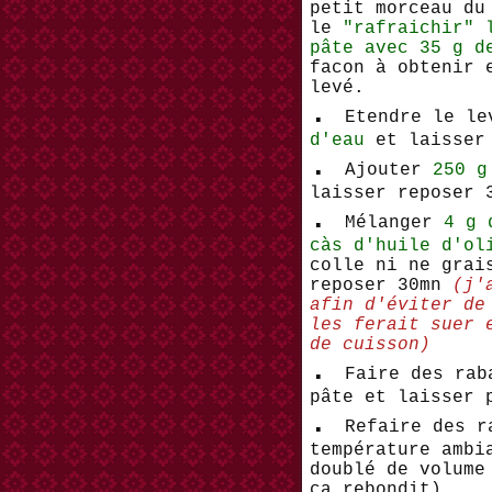
petit morceau du
le
"rafraichir" 
pâte avec 35 g d
facon à obtenir 
levé.
.
Etendre le le
d'eau
et laisser 
.
Ajouter
250 g
laisser reposer 
.
Mélanger
4 g 
càs d'huile d'ol
colle ni ne grai
reposer 30mn
(j'
afin d'éviter de
les ferait suer 
de cuisson)
.
Faire des rab
pâte et laisser 
.
Refaire des r
température ambi
doublé de volume
ça rebondit)