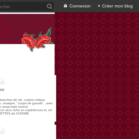
Connexion
+
Créer mon blog
OME
,tranches de vie, cuisine,critique
re, musique, "coups de gueule"...avec
 aussi,mais surtout
 d'un vécu riche en expériences et, en
ECETTES de CUISINE