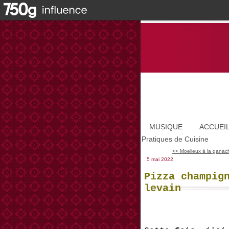
MUSIQUE
ACCUEI
Pratiques de Cuisine
<< Moelleux à la ganach
5 mai 2022
Pizza champig
levain