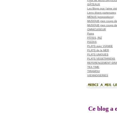
FINS de MOIS DIFFICI
GÂTEAUX
Les Blogs que j'aime visit
Liens divers partenaires
MENUS (propositions)
MUSIQUE,mes coups de
MUSIQUE,mes coups de
OMNICUISEUR
Pains
PÂTES, RIZ
PIZZAS
PLATS avec VIANDE
PLATS de la MER
PLATS UNIQUES
PLATS VEGETARIENS
REFERENCEMENT GRA
TEA TIME
TIRAMISU
VIENNOISERIES
MERCI A MES L
Ce blog a e