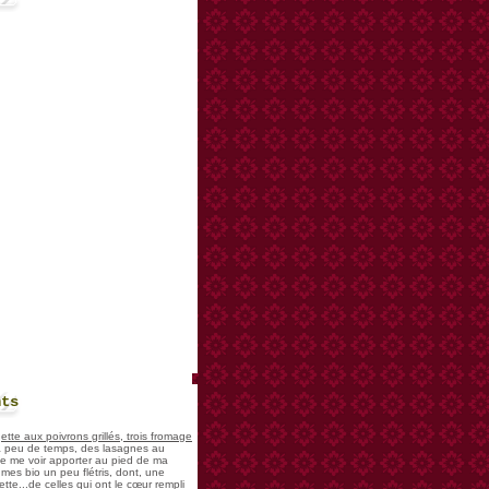
nts
te aux poivrons grillés, trois fromage
 a peu de temps, des lasagnes au
 de me voir apporter au pied de ma
mes bio un peu flétris, dont, une
tte...de celles qui ont le cœur rempli