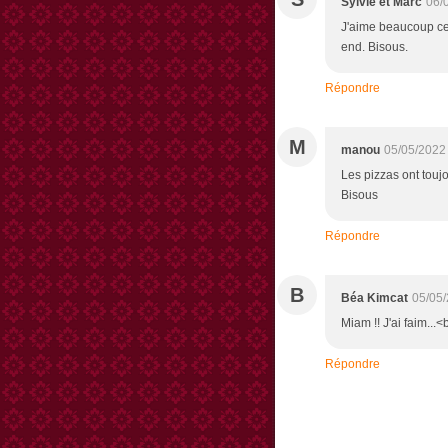
Sylvie et Marc
06/
J'aime beaucoup ce
end. Bisous.
Répondre
M
manou
05/05/2022
Les pizzas ont touj
Bisous
Répondre
B
Béa Kimcat
05/05/
Miam !! J'ai faim...<
Répondre