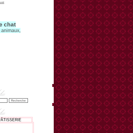
ust
le chat
s animaux,
PÂTISSERIE