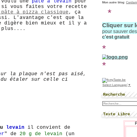
i voulu une
pâte à levain
pour
Mon autre blog
:
Cardam
 si vous faites votre recette
*
 pâte à pizza classique
, ça
ssi. L'avantage c'est que la
e digère bien mieux et il y a
Cliquer sur 
 plus....
pour sauver de
c'est gratuit
*
*
ur la plaque n'est pas aisé,
 du étaler sur celle ci
Select Language
▼
Recherche
Texte Libre
au
levain
il convient de
er
" de
20 g
de levain
(un