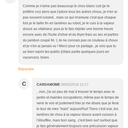
Comme je n'aime pas beaucoup le chou blanc cuit (je le
préfère cru) alors que j'adore tous les autres choux, je n'en ai
pas souvent cuisiné...mais ce qui m'amuse c'est que chaque
fois je le taille fin en lanières au robot, je le cuis à la vapeur
douce au vitaliseur, puis je le fais mijoter une bonne heure
encore avec de l'huile d'olive et du thym frais ou sec et parfois
du jambon coupé fin :) Je ne connais pas ce couteau à choux
et je n'en ai jamais vu ! Merci pour ce partage...je vois que tu
as bien repris tes publis (j'étais partie quelques jours en
vacances). bises
Répondre
C
CARDAMOME
06/05/2018 12:17
...non, j'ai un peu de mal à trouver le temps avec le
jardin et maintes occupations; même pas le temps de
venir te voir et justement hier je me disais que je ferai
le tour de mes "mais" aujourd'hui! Tiens c'est vrai, les
lanières de chou à la vapeur douce avant cuisson à
l’étouffée, mais bon sang...c'est bien sur! surtout que
je fais généralement toujours une précuisson vapeur