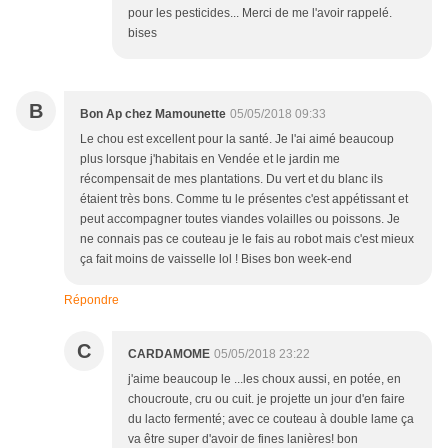
pour les pesticides... Merci de me l'avoir rappelé.
bises
B
Bon Ap chez Mamounette
05/05/2018 09:33
Le chou est excellent pour la santé. Je l'ai aimé beaucoup
plus lorsque j'habitais en Vendée et le jardin me
récompensait de mes plantations. Du vert et du blanc ils
étaient très bons. Comme tu le présentes c'est appétissant et
peut accompagner toutes viandes volailles ou poissons. Je
ne connais pas ce couteau je le fais au robot mais c'est mieux
ça fait moins de vaisselle lol ! Bises bon week-end
Répondre
C
CARDAMOME
05/05/2018 23:22
j'aime beaucoup le ...les choux aussi, en potée, en
choucroute, cru ou cuit. je projette un jour d'en faire
du lacto fermenté; avec ce couteau à double lame ça
va être super d'avoir de fines lanières! bon