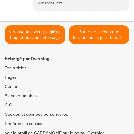
dimanche, bzz
< Nouveau levain (seigle) et
Sauté de cochon aux
baguettes sans pétrissage
herbes, petits pois, tomates
séchées, chou à l'étouffée (
vitaliseur et omnicuiseur) >
Hébergé par Overblog
Top articles
Pages
Contact
Signaler un abus
C.G.U.
Cookies et données personnelles
Préférences cookies
Voir le profil de CARDAMOME sur le portail Overblog