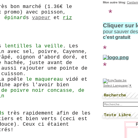
Mon autre blog
:
Cardam
rès bon marché (1.36€ le
*
x promo) avec poisson,
l,
épinard
s
vapeur
et
riz
Cliquer sur 
pour sauver de
c'est gratuit
*
es
lentilles la veille
. Les
in avec sel, poivre, Cayenne,
râpé, oignon d'abord doré, et
e hachée, juste avant de
*
 aussi rajouter une pointe de
 cuisson.
 la poêle
le maquereau
vidé et
dine après l'avoir bien
Select Language
▼
 de poivre noir concasse, de
Recherche
rin
ds
très rapidement afin de les
Texte Libre
tiers et bien verts (ceci est
douce). Ceux ci étaient
crés!