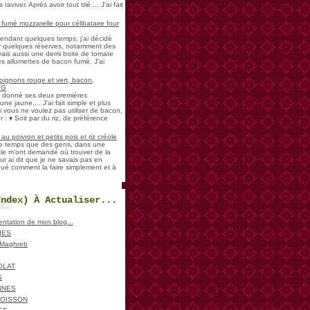
aviver. Après avoir tout trié.... J'ai fait
umé mozzarelle pour célibataire four
pendant quelques temps, j'ai décidé
der quelques réserves, notamment des
vais aussi une demi boite de tomate
es allumettes de bacon fumé. J'ai
oignons rouge et vert, bacon,
VG
a donné ses deux premières
ne jaune.... J'ai fait simple et plus
i vous ne voulez pas utiliser de bacon,
 : ♦ Soit par du riz, de préférence
u poivron et petits pois et riz créole
de temps que des gens, dans une
ale m'ont demandé où trouver de la
ur ai dit que je ne savais pas en
iqué comment la faire simplement et à
Index) À Actualiser...
sentation de mon blog...
IES
, Maghreb
OLAT
S
NNES
POISSON