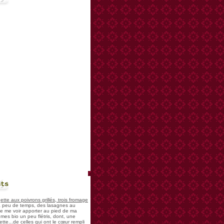
nts
te aux poivrons grillés, trois fromage
 a peu de temps, des lasagnes au
 de me voir apporter au pied de ma
mes bio un peu flétris, dont, une
tte...de celles qui ont le cœur rempli