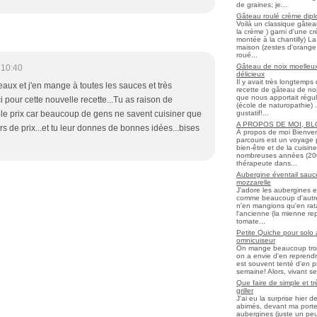
de graines; je...
Gâteau roulé crème diplo
Voilà un classique gâtea
la crème ) garni d'une c
montée à la chantilly) La 
maison (zestes d'orange 
roué...
Gâteau de noix moelleux
 10:40
délicieux
Il y avait très longtemp
aux et j'en mange à toutes les sauces et très
recette de gâteau de noix
que nous apportait régul
 pour cette nouvelle recette...Tu as raison de
(école de naturopathie) ..
gustatif!...
le prix car beaucoup de gens ne savent cuisiner que
A PROPOS DE MOI, B
hors de prix...et tu leur donnes de bonnes idées...bises
À propos de moi Bienve
parcours est un voyage 
bien-être et de la cuisi
nombreuses années (2006 
thérapeute dans...
Aubergine éventail sauce
mozzarelle
J'adore les aubergines et
comme beaucoup d'autres
n'en mangions qu'en ratato
l'ancienne (la mienne re
tomate...
Petite Quiche pour solo
omnicuiseur
On mange beaucoup trop 
on a envie d'en reprendr
est souvent tenté d'en pr
semaine! Alors, vivant seul
Que faire de simple et t
griller
J'ai eu la surprise hier 
abimés, devant ma porte
aubergines (juste un peu f