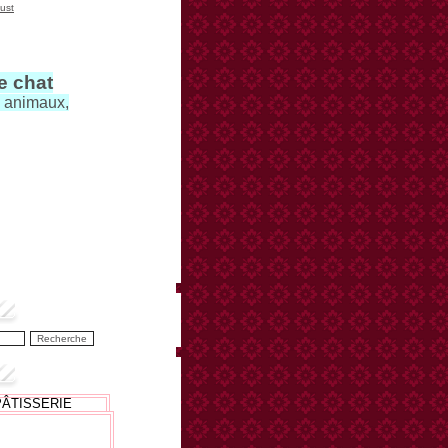
ust
le chat
s animaux,
PÂTISSERIE