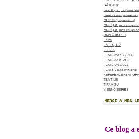
FINS de MOIS DIFFICI
GÂTEAUX
Les Blogs que j'aime visit
Liens divers partenaires
MENUS (propositions)
MUSIQUE,mes coups de
MUSIQUE,mes coups de
OMNICUISEUR
Pains
PÂTES, RIZ
PIZZAS
PLATS avec VIANDE
PLATS de la MER
PLATS UNIQUES
PLATS VEGETARIENS
REFERENCEMENT GRA
TEA TIME
TIRAMISU
VIENNOISERIES
MERCI A MES L
Ce blog a e