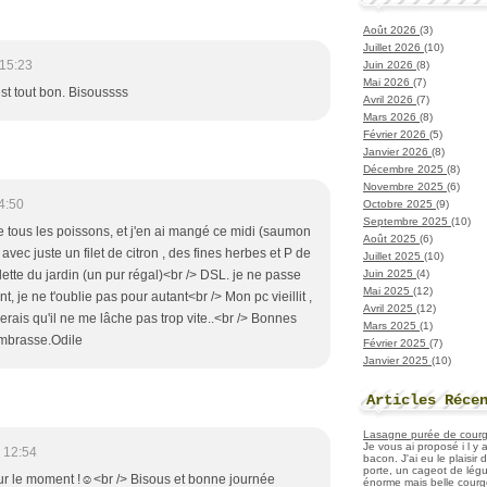
Août 2026
(3)
Juillet 2026
(10)
15:23
Juin 2026
(8)
Mai 2026
(7)
'est tout bon. Bisoussss
Avril 2026
(7)
Mars 2026
(8)
Février 2026
(5)
Janvier 2026
(8)
Décembre 2025
(8)
Novembre 2025
(6)
4:50
Octobre 2025
(9)
Septembre 2025
(10)
e tous les poissons, et j'en ai mangé ce midi (saumon
Août 2025
(6)
 avec juste un filet de citron , des fines herbes et P de
Juillet 2025
(10)
Juin 2025
(4)
ette du jardin (un pur régal)<br /> DSL. je ne passe
Mai 2025
(12)
t, je ne t'oublie pas pour autant<br /> Mon pc vieillit ,
Avril 2025
(12)
erais qu'il ne me lâche pas trop vite..<br /> Bonnes
Mars 2025
(1)
embrasse.Odile
Février 2025
(7)
Janvier 2025
(10)
Articles Réce
Lasagne purée de courget
Je vous ai proposé i l y
 12:54
bacon. J'ai eu le plaisir
porte, un cageot de légu
ur le moment !☺<br /> Bisous et bonne journée
énorme mais belle courge