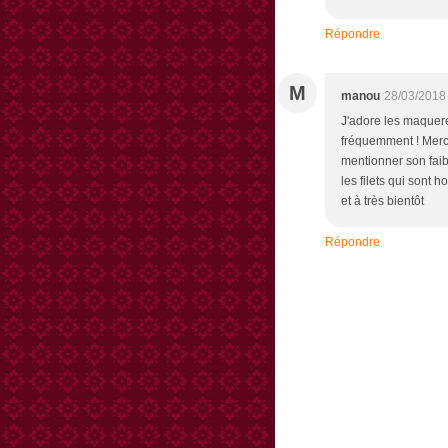
Répondre
M
manou
28/03/2018
J'adore les maquere
fréquemment ! Merci
mentionner son faib
les filets qui sont 
et à très bientôt
Répondre