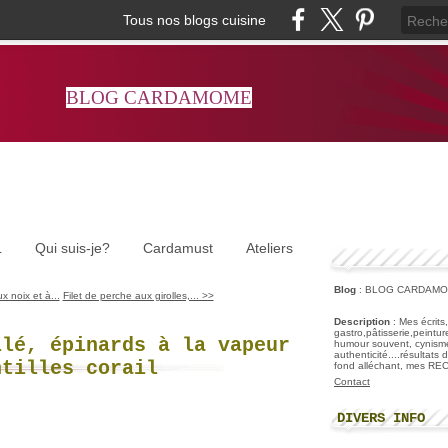
Tous nos blogs cuisine
BLOG CARDAMOME
L
Qui suis-je?
Cardamust
Ateliers
Blog
: BLOG CARDAM
x noix et à...
Filet de perche aux girolles,... >>
Description
: Mes écrits
gastro,pâtisserie,peintu
llé, épinards à la vapeur
humour souvent, cynisme
authenticité....résultats
ntilles corail
fond alléchant, mes R
Contact
DIVERS INFO