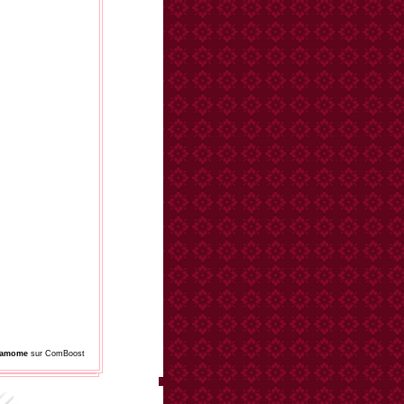
damome
sur ComBoost