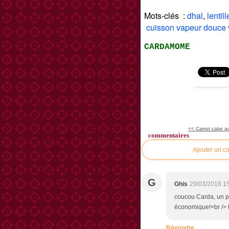
Mots-clés :
dhal
,
lentill
cuisson vapeur douce v
CARDAMOME
<< Carrot cake au
commentaires
Ajouter un c
G
Ghis
29/03/2018 1
coucou Carda, un po
économique!<br /> t
Répondre