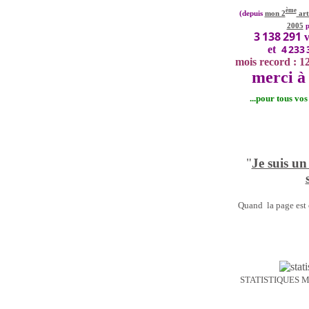
ème
(depuis
mon 2
art
2005
p
3 138 291
v
4 233 
et
mois record : 1
merci à 
...pour tous vo
"
Je suis un
Quand la page est o
STATISTIQUES 