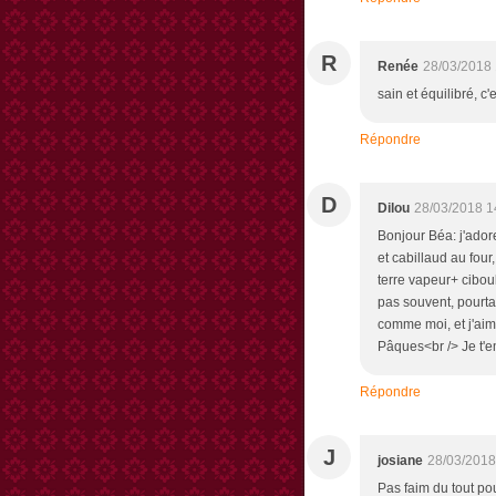
R
Renée
28/03/2018 
sain et équilibré, c
Répondre
D
Dilou
28/03/2018 1
Bonjour Béa: j'ador
et cabillaud au four,
terre vapeur+ ciboul
pas souvent, pourtan
comme moi, et j'aim
Pâques<br /> Je t'
Répondre
J
josiane
28/03/2018
Pas faim du tout po