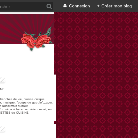
Connexion
+
Créer mon blog
OME
,tranches de vie, cuisine,critique
re, musique, "coups de gueule"...avec
 aussi,mais surtout
 d'un vécu riche en expériences et, en
ECETTES de CUISINE