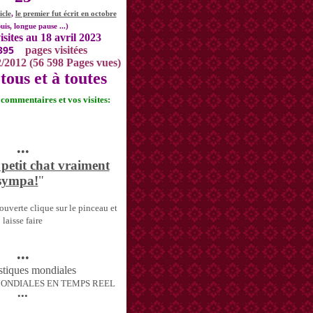
icle
,
le premier fut écrit en octobre
uis, longue pause ...)
isites au 18 avril 2023
395
pages visitées
2/2012 (56 598 Pages vues)
tous et à toutes
s commentaires et vos visites:
•••
 petit chat vraiment
sympa!
"
uverte clique sur le pinceau et
laisse faire
•••
MONDIALES EN TEMPS REEL
•••