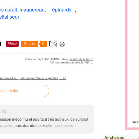
es corail
,
maquereau
épinards
,
,
italiseur
Repost
0
Published by CARDAMOME
dans
PLATS de la MER
commenter cet article
…
x noix et à...
Filet de perche aux girolles,... >>
ommentaire
5:23
isson méconnu et pourtant très goûteux, de surcroit
car
u as toujours des idées excellentes, bisous
Archives