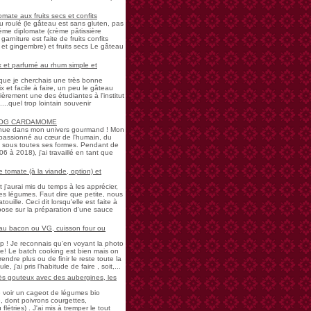
mate aux fruits secs et confits
u roulé (le gâteau est sans gluten, pas
rème diplomate (crème pâtissière
garniture est faite de fruits confits
et gingembre) et fruits secs Le gâteau
 et parfumé au rhum simple et
s que je cherchais une très bonne
 et facile à faire, un peu le gâteau
ièrement une des étudiantes à l'institut
...quel trop lointain souvenir
LOG CARDAMOME
nue dans mon univers gourmand ! Mon
passionné au cœur de l'humain, du
ne sous toutes ses formes. Pendant de
à 2018), j'ai travaillé en tant que
 tomate (à la viande, option) et
 j'aurai mis du temps à les apprécier,
 légumes. Faut dire que petite, nous
uille. Ceci dit lorsqu'elle est faite à
pose sur la préparation d'une sauce
 au bacon ou VG, cuisson four ou
! Je reconnais qu'en voyant la photo
e! Le batch cooking est bien mais on
endre plus ou de finir le reste toute la
e, j'ai pris l'habitude de faire , soit,...
rès gouteux avec des aubergines, les
de voir un cageot de légumes bio
, dont poivrons courgettes,
létries) . J'ai mis à tremper le tout