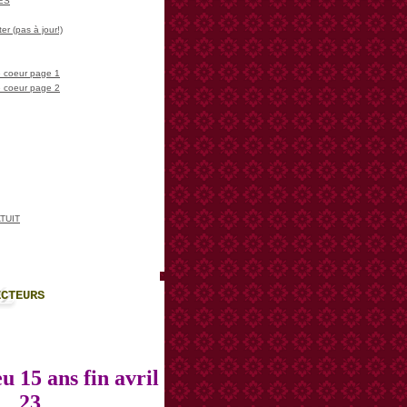
LES
er (pas à jour!)
 coeur page 1
 coeur page 2
TUIT
ECTEURS
u 15 ans fin avril
23