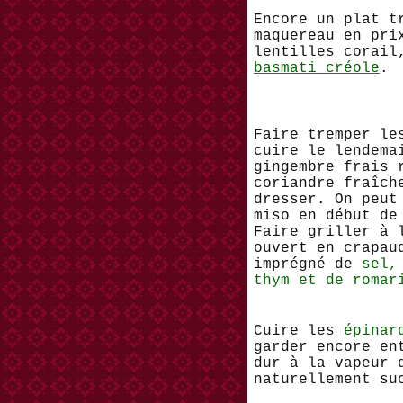
Encore un plat t
maquereau en pri
lentilles corai
basmati créole
.
Faire tremper l
cuire le lendema
gingembre frais 
coriandre fraîch
dresser. On peut
miso en début de
Faire griller à
ouvert en crapau
imprégné de
sel,
thym et de roma
Cuire les
épinar
garder encore en
dur à la vapeur 
naturellement su