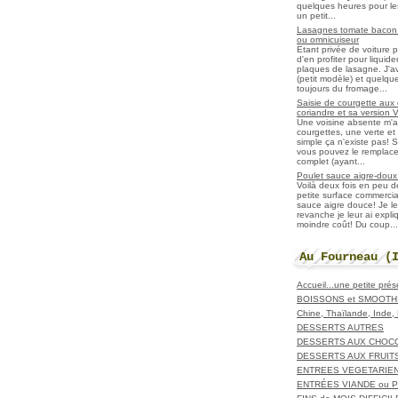
quelques heures pour les r
un petit...
Lasagnes tomate bacon f
ou omnicuiseur
Etant privée de voiture 
d'en profiter pour liqui
plaques de lasagne. J'a
(petit modèle) et quelqu
toujours du fromage...
Saisie de courgette aux 
coriandre et sa version 
Une voisine absente m'
courgettes, une verte et u
simple ça n'existe pas! S
vous pouvez le remplacer
complet (ayant...
Poulet sauce aigre-doux a
Voilà deux fois en peu 
petite surface commerci
sauce aigre douce! Je le
revanche je leur ai expl
moindre coût! Du coup...
Au Fourneau (
Accueil...une petite pré
BOISSONS et SMOOTH
Chine, Thaïlande, Inde
DESSERTS AUTRES
DESSERTS AUX CHOC
DESSERTS AUX FRUIT
ENTREES VEGETARIE
ENTRÉES VIANDE ou 