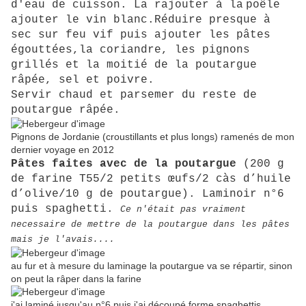
d'eau de cuisson. La rajouter à la
poêle
ajouter le vin blanc.Réduire presque à
sec sur feu vif puis ajouter les pâtes
égouttées,
la coriandre, les pignons
grillés et la moitié de la poutargue
râpée, sel et poivre.
Servir chaud et parsemer du reste de
poutargue râpée.
Pignons de Jordanie (croustillants et plus longs) ramenés de mon
dernier voyage en 2012
Pâtes faites avec de la poutargue
(200 g
de farine T55/2 petits œufs/2 càs d’huile
d’olive/10 g de poutargue). Laminoir n°6
puis spaghetti.
Ce n'était pas vraiment
necessaire de mettre de la poutargue dans les pâtes
mais je l'avais....
au fur et à mesure du laminage la poutargue va se répartir, sinon
on peut la râper dans la farine
j'ai laminé jusqu'au n°6 puis j'ai découpé forme spaghettis