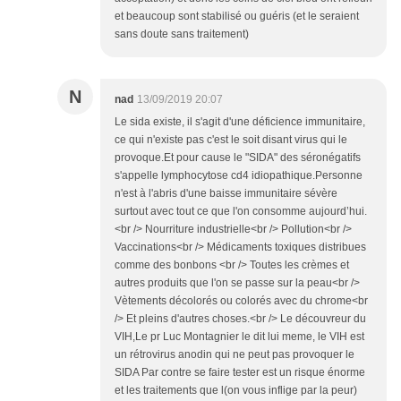
et beaucoup sont stabilisé ou guéris (et le seraient
sans doute sans traitement)
N
nad
13/09/2019 20:07
Le sida existe, il s'agit d'une déficience immunitaire,
ce qui n'existe pas c'est le soit disant virus qui le
provoque.Et pour cause le "SIDA" des séronégatifs
s'appelle lymphocytose cd4 idiopathique.Personne
n'est à l'abris d'une baisse immunitaire sévère
surtout avec tout ce que l'on consomme aujourd’hui.
<br /> Nourriture industrielle<br /> Pollution<br />
Vaccinations<br /> Médicaments toxiques distribues
comme des bonbons <br /> Toutes les crèmes et
autres produits que l'on se passe sur la peau<br />
Vètements décolorés ou colorés avec du chrome<br
/> Et pleins d'autres choses.<br /> Le découvreur du
VIH,Le pr Luc Montagnier le dit lui meme, le VIH est
un rétrovirus anodin qui ne peut pas provoquer le
SIDA Par contre se faire tester est un risque énorme
et les traitements que l(on vous inflige par la peur)