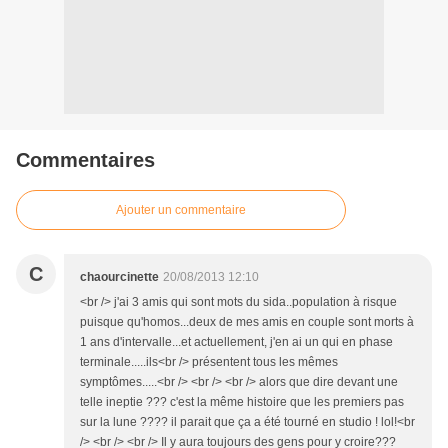
Commentaires
Ajouter un commentaire
C
chaourcinette
20/08/2013 12:10
<br /> j'ai 3 amis qui sont mots du sida..population à risque
puisque qu'homos...deux de mes amis en couple sont morts à
1 ans d'intervalle...et actuellement, j'en ai un qui en phase
terminale.....ils<br /> présentent tous les mêmes
symptômes.....<br /> <br /> <br /> alors que dire devant une
telle ineptie ??? c'est la même histoire que les premiers pas
sur la lune ???? il parait que ça a été tourné en studio ! lol!<br
/> <br /> <br /> Il y aura toujours des gens pour y croire???