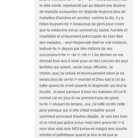
le sida existe, représenté par au départ une dizaine
de maladie auxquelles on r&ajoute toujorus plus de
maladies d'années en années. comme tu dis, il y a
hélas toujours<br /> beaucoup de gens pour croire
que la médecine est au sommet du savoir, humble et
charitable et uniquement préoccupée du bien être
des malades... seul Hippocrate était ce vrai médecin,
bafoué<br /> depuis par des millions de ses
successeurs<br /> <br /> <br /> L'an dernier on me
donnait trois ans à vivre pour un des cancers les plus
terribles qui soient...seule issue officielle...la
chimio..que j'ai refusé et heureusement sinon je ne
serais plus de ce<br /> monde! et Dieu siat si j'ai du
lutter quand ils m'ont assené le diagnostic qui fout la
trouille , la peur panique à tous les malades (et ce'st
normal car en plus ils ne prennent pas de gants
la<br /> plupart du temps)...oui, j'ai lutté contre cette
peur panique qui si elle s'était installée aurait
surement provoqué d'autres dégâts. Je vais très bien
et ce n'est pas grâce à eux mais bien grace<br /> à
mon élan vital mon MOI préservé malgré leur sourire
sinistre et pathétique quand je leur ai dit que je