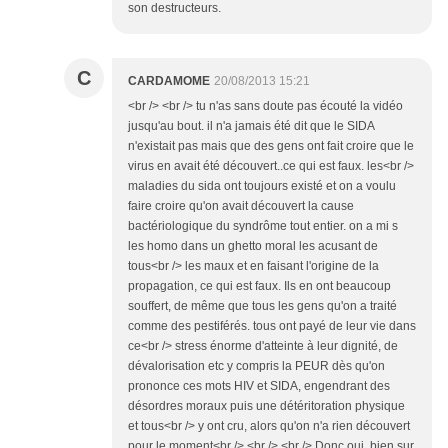
son destructeurs.
C
CARDAMOME
20/08/2013 15:21
<br /> <br /> tu n'as sans doute pas écouté la vidéo
jusqu'au bout. il n'a jamais été dit que le SIDA
n'existait pas mais que des gens ont fait croire que le
virus en avait été découvert..ce qui est faux. les<br />
maladies du sida ont toujours existé et on a voulu
faire croire qu'on avait découvert la cause
bactériologique du syndrôme tout entier. on a mi s
les homo dans un ghetto moral les acusant de
tous<br /> les maux et en faisant l'origine de la
propagation, ce qui est faux. Ils en ont beaucoup
souffert, de même que tous les gens qu'on a traité
comme des pestiférés. tous ont payé de leur vie dans
ce<br /> stress énorme d'atteinte à leur dignité, de
dévalorisation etc y compris la PEUR dès qu'on
prononce ces mots HIV et SIDA, engendrant des
désordres moraux puis une détéritoration physique
et tous<br /> y ont cru, alors qu'on n'a rien découvert
pour le moment<br /> <br /> <br /> Donc oui, bien sur