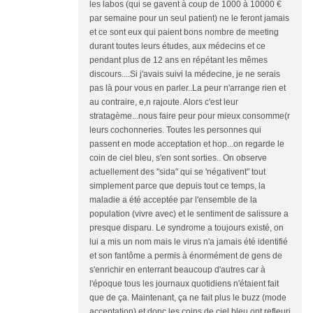
les labos (qui se gavent à coup de 1000 à 10000 €
par semaine pour un seul patient) ne le feront jamais
et ce sont eux qui paient bons nombre de meeting
durant toutes leurs études, aux médecins et ce
pendant plus de 12 ans en répétant les mêmes
discours....Si j'avais suivi la médecine, je ne serais
pas là pour vous en parler..La peur n'arrange rien et
au contraire, e,n rajoute. Alors c'est leur
stratagème...nous faire peur pour mieux consomme(r
leurs cochonneries. Toutes les personnes qui
passent en mode acceptation et hop...on regarde le
coin de ciel bleu, s'en sont sorties.. On observe
actuellement des "sida" qui se 'négativent" tout
simplement parce que depuis tout ce temps, la
maladie a été acceptée par l'ensemble de la
population (vivre avec) et le sentiment de salissure a
presque disparu. Le syndrome a toujours existé, on
lui a mis un nom mais le virus n'a jamais été identifié
et son fantôme a permis à énormément de gens de
s'enrichir en enterrant beaucoup d'autres car à
l'époque tous les journaux quotidiens n'étaient fait
que de ça. Maintenant, ça ne fait plus le buzz (mode
acceptation) et donc les coins de ciel bleu ont refleuri