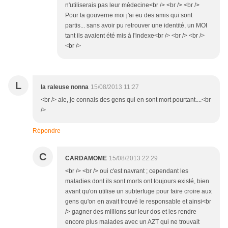
n'utiliserais pas leur médecine<br /> <br /> <br />
Pour ta gouverne moi j'ai eu des amis qui sont
partis... sans avoir pu retrouver une identité, un MOI
tant ils avaient été mis à l'indexe<br /> <br /> <br />
<br />
L
la raleuse nonna
15/08/2013 11:27
<br /> aie, je connais des gens qui en sont mort pourtant....<br
/>
Répondre
C
CARDAMOME
15/08/2013 22:29
<br /> <br /> oui c'est navrant ; cependant les
maladies dont ils sont morts ont toujours existé, bien
avant qu'on utilise un subterfuge pour faire croire aux
gens qu'on en avait trouvé le responsable et ainsi<br
/> gagner des millions sur leur dos et les rendre
encore plus malades avec un AZT qui ne trouvait