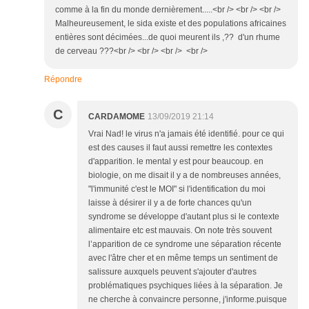
comme à la fin du monde dernièrement.....<br /> <br /> <br />
Malheureusement, le sida existe et des populations africaines
entières sont décimées...de quoi meurent ils ,?? d'un rhume
de cerveau ???<br /> <br /> <br /> <br />
Répondre
C
CARDAMOME
13/09/2019 21:14
Vrai Nad! le virus n'a jamais été identifié. pour ce qui
est des causes il faut aussi remettre les contextes
d'apparition. le mental y est pour beaucoup. en
biologie, on me disait il y a de nombreuses années,
"l'immunité c'est le MOI" si l'identification du moi
laisse à désirer il y a de forte chances qu'un
syndrome se développe d'autant plus si le contexte
alimentaire etc est mauvais. On note très souvent
l’apparition de ce syndrome une séparation récente
avec l'âtre cher et en même temps un sentiment de
salissure auxquels peuvent s'ajouter d'autres
problématiques psychiques liées à la séparation. Je
ne cherche à convaincre personne, j'informe.puisque